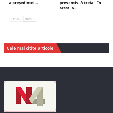
a președintei…
preventiv. A treia – în
arest la…
PREC.
URM.
Cele mai citite articole