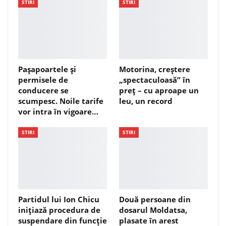
STIRI
STIRI
Pașapoartele și
Motorina, creștere
permisele de
„spectaculoasă” în
conducere se
preț – cu aproape un
scumpesc. Noile tarife
leu, un record
vor intra în vigoare…
STIRI
STIRI
Partidul lui Ion Chicu
Două persoane din
inițiază procedura de
dosarul Moldatsa,
suspendare din funcție
plasate în arest