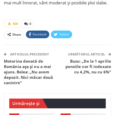
mai mult înnorat, vânt moderat și posibile ploi slabe.
806
0
Facebook
Twitter
Share
Facebook Messenger
OK.ru
VK
Telegram
WhatsApp
Viber
ARTICOLUL PRECEDENT
URMĂTORUL ARTICOL
Motorina donată de
Buzu: „De la 1 aprilie
România așa și nu a mai
pensiile vor fi indexate
ajuns. Bolea: „Nu avem
cu 4,2%, nu cu 6%”
depozit. Nici măcar două
canistre”
Urmărește și