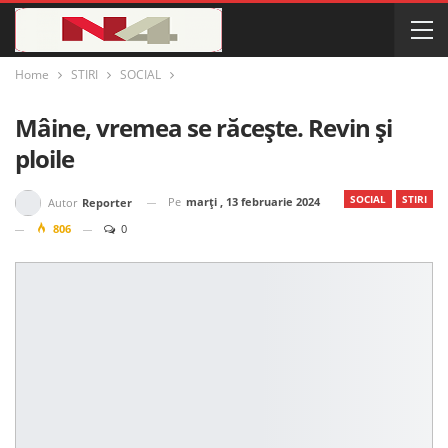
Home
STIRI
SOCIAL
Mâine, vremea se răcește. Revin și
ploile
SOCIAL
STIRI
Pe
marți , 13 februarie 2024
Autor
Reporter
806
0