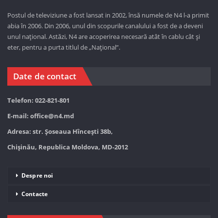
Postul de televiziune a fost lansat in 2002, însă numele de N4 l-a primit
abia în 2006. Din 2006, unul din scopurile canalului a fost de a deveni
unul național. Astăzi,
N4 are acoperirea necesară atât în cablu cât și
eter, pentru a purta titlul de „Național”.
Date de contact
Telefon: 022-821-801
E-mail:
office@n4.md
Adresa: str. Șoseaua Hînceşti 38b,
Chișinău, Republica Moldova, MD-2012
Despre noi
Contacte