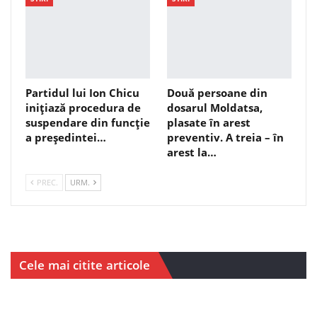
Partidul lui Ion Chicu
Două persoane din
inițiază procedura de
dosarul Moldatsa,
suspendare din funcție
plasate în arest
a președintei…
preventiv. A treia – în
arest la…
PREC.
URM.
Cele mai citite articole