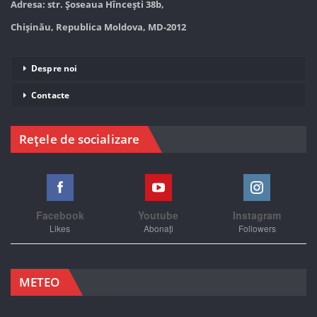
Adresa: str. Șoseaua Hînceşti 38b,
Chișinău, Republica Moldova, MD-2012
Despre noi
Contacte
Rețele de socializare
Facebook
Youtube
Instagram
Likes
Abonați
Followers
METEO