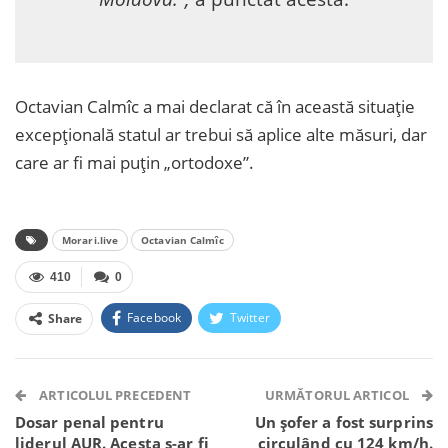
Octavian Calmîc a mai declarat că în această situație
excepțională statul ar trebui să aplice alte măsuri, dar
care ar fi mai puțin „ortodoxe”.
Morari.live
Octavian Calmîc
410
0
Facebook
Twitter
Share
Facebook Messenger
OK.ru
VK
Telegram
WhatsApp
Viber
ARTICOLUL PRECEDENT
URMĂTORUL ARTICOL
Dosar penal pentru
Un șofer a fost surprins
liderul AUR. Acesta s-ar fi
circulând cu 124 km/h.