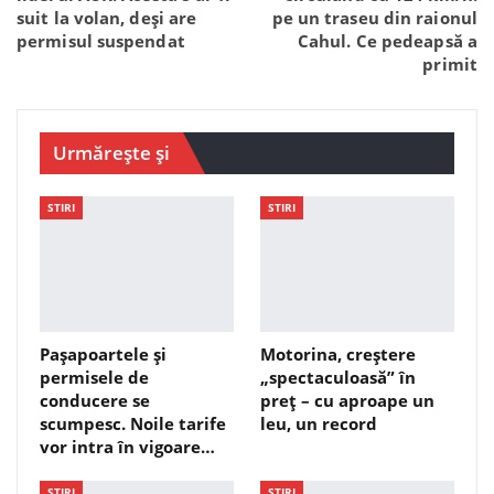
suit la volan, deși are
pe un traseu din raionul
permisul suspendat
Cahul. Ce pedeapsă a
primit
Urmărește și
STIRI
STIRI
Pașapoartele și
Motorina, creștere
permisele de
„spectaculoasă” în
conducere se
preț – cu aproape un
scumpesc. Noile tarife
leu, un record
vor intra în vigoare…
STIRI
STIRI