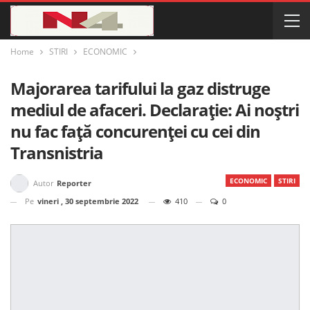
Home
STIRI
ECONOMIC
Majorarea tarifului la gaz distruge
mediul de afaceri. Declarație: Ai noștri
nu fac față concurenței cu cei din
Transnistria
ECONOMIC
STIRI
Autor
Reporter
Pe
vineri , 30 septembrie 2022
410
0