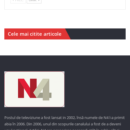
Cele mai citite articole
Postul de televiziune a fost lansat in 2002, însă numele de N4 l-a primit
abia în 2006. Din 2006, unul din scopurile canalului a fost de a deveni