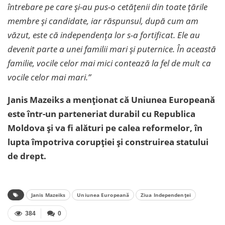
întrebare pe care și-au pus-o cetățenii din toate țările
membre și candidate, iar răspunsul, după cum am
văzut, este că independența lor s-a fortificat. Ele au
devenit parte a unei familii mari și puternice. În această
familie, vocile celor mai mici contează la fel de mult ca
vocile celor mai mari.”
Janis Mazeiks a menționat că Uniunea Europeană
este într-un parteneriat durabil cu Republica
Moldova și va fi alături pe calea reformelor, în
lupta împotriva corupției și construirea statului
de drept.
Janis Mazeiks
Uniunea Europeană
Ziua Independenței
384
0