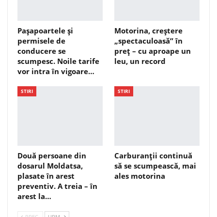
Pașapoartele și
Motorina, creștere
permisele de
„spectaculoasă” în
conducere se
preț – cu aproape un
scumpesc. Noile tarife
leu, un record
vor intra în vigoare…
STIRI
STIRI
Două persoane din
Carburanții continuă
dosarul Moldatsa,
să se scumpească, mai
plasate în arest
ales motorina
preventiv. A treia – în
arest la…
PREC.
URM.