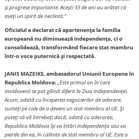
și progrese importante. Acești 33 de ani au arătat că
aveți un spirit de neclintit.”
Oficialul a declarat că apartenența la familia
europeană nu diminuează independența, ci o
consolidează, transformând fiecare stat membru
într-o voce puternică și respectată.
JANIS MAZEIKS, ambasadorul Uniunii Europene în
Republica Moldova:
„Este primul an în care
moldovenii se pot gândi diferit la Ziua Independenței.
Acum, odată cu începerea negocierilor de aderare,
sunteți pe cale de a deveni un stat membru al UE. Și
puteți să vă întrebați dacă, odată cu aderarea,
Republica Moldova își va întări independența sau va
pierde din ea, în calitate de stat membru al UE. Este o