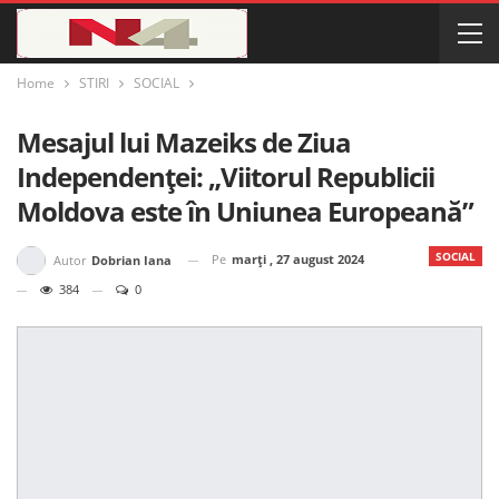
Home
STIRI
SOCIAL
Mesajul lui Mazeiks de Ziua
Independenței: „Viitorul Republicii
Moldova este în Uniunea Europeană”
SOCIAL
Pe
marți , 27 august 2024
Autor
Dobrian Iana
384
0