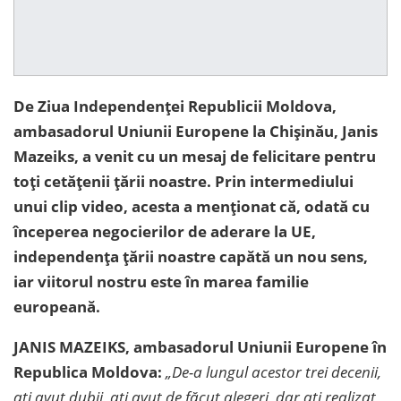
De Ziua Independen
ței Republicii Moldova,
ambasadorul Uniunii Europene la Chișinău, Janis
Mazeiks, a venit cu un mesaj de felicitare pentru
toți cetățenii țării noastre. Prin intermediului
unui clip video, acesta a menționat
că, odată cu
începerea negocierilor de aderare la UE,
independența țării noastre capătă un nou sens,
iar viitorul nostru este în marea familie
europeană.
JANIS MAZEIKS, ambasadorul Uniunii Europene în
Republica Moldova:
„De-a lungul acestor trei decenii,
ați avut dubii, ați avut de făcut alegeri, dar ați realizat