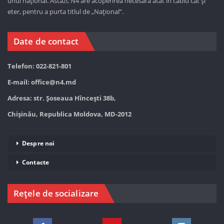
unul național. Astăzi,
N4 are acoperirea necesară atât în cablu cât și
eter, pentru a purta titlul de „Național”.
Date de contact
Telefon: 022-821-801
E-mail:
office@n4.md
Adresa: str. Șoseaua Hînceşti 38b,
Chișinău, Republica Moldova, MD-2012
Despre noi
Contacte
Rețele de socializare