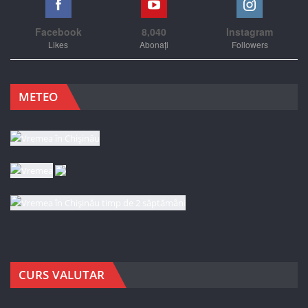
Facebook
8,040
Instagram
Likes
Abonați
Followers
METEO
CURS VALUTAR