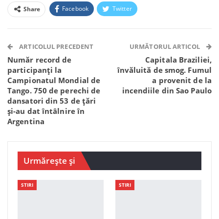
Facebook
Twitter
Share
Facebook Messenger
OK.ru
VK
Telegram
WhatsApp
Viber
ARTICOLUL PRECEDENT
URMĂTORUL ARTICOL
Număr record de
Capitala Braziliei,
participanți la
învăluită de smog. Fumul
Campionatul Mondial de
a provenit de la
Tango. 750 de perechi de
incendiile din Sao Paulo
dansatori din 53 de țări
și-au dat întâlnire în
Argentina
Urmărește și
STIRI
STIRI