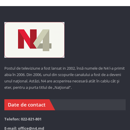
Postul de televiziune a fost lansat in 2002, însă numele de N4 l-a primit
abia în 2006. Din 2006, unul din scopurile canalului a fost de a deveni
unul național. Astăzi,
N4 are acoperirea necesară atât în cablu cât și
eter, pentru a purta titlul de „Național”.
Date de contact
Telefon: 022-821-801
E-mail:
office@n4.md