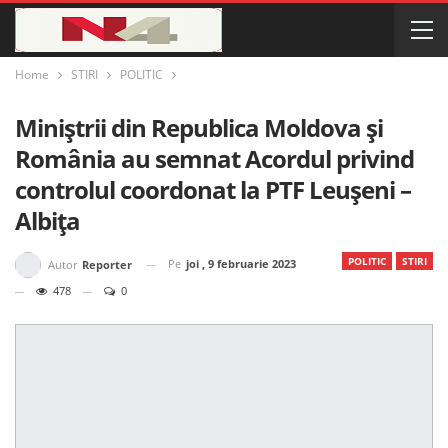
Home
STIRI
POLITIC
Miniștrii din Republica Moldova și
România au semnat Acordul privind
controlul coordonat la PTF Leușeni –
Albița
POLITIC
STIRI
Pe
joi , 9 februarie 2023
Autor
Reporter
478
0