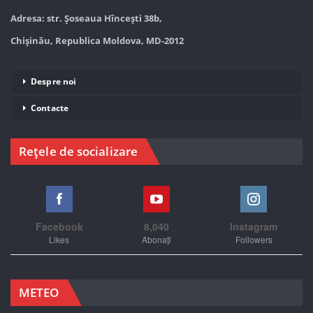
Adresa: str. Șoseaua Hînceşti 38b,
Chișinău, Republica Moldova, MD-2012
Despre noi
Contacte
Rețele de socializare
Facebook
8,040
Instagram
Likes
Abonați
Followers
METEO