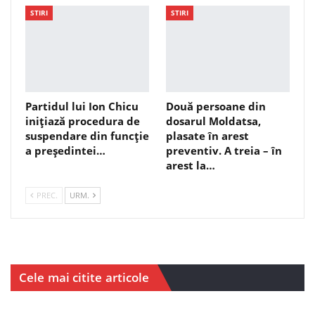
STIRI
STIRI
Partidul lui Ion Chicu
Două persoane din
inițiază procedura de
dosarul Moldatsa,
suspendare din funcție
plasate în arest
a președintei…
preventiv. A treia – în
arest la…
PREC.
URM.
Cele mai citite articole