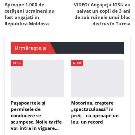
Aproape 1.000 de
VIDEO/ Angajații IGSU au
cetățeni ucraineni au
salvat un copil de 3 ani
fost angajați în
de sub ruinele unui bloc
Republica Moldova
distrus în Turcia
Urmărește și
STIRI
STIRI
Pașapoartele și
Motorina, creștere
permisele de
„spectaculoasă” în
conducere se
preț – cu aproape un
scumpesc. Noile tarife
leu, un record
vor intra în vigoare…