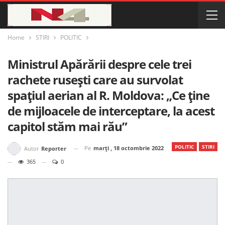
Home
STIRI
POLITIC
Ministrul Apărării despre cele trei
rachete ruseşti care au survolat
spaţiul aerian al R. Moldova: „Ce ține
de mijloacele de interceptare, la acest
capitol stăm mai rău”
POLITIC
STIRI
Pe
marți , 18 octombrie 2022
Autor
Reporter
365
0