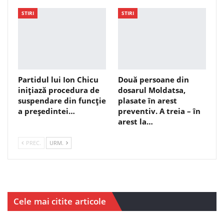
STIRI
STIRI
Partidul lui Ion Chicu
Două persoane din
inițiază procedura de
dosarul Moldatsa,
suspendare din funcție
plasate în arest
a președintei…
preventiv. A treia – în
arest la…
PREC.
URM.
Cele mai citite articole