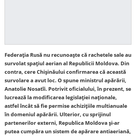
Federația Rusă nu recunoaște că rachetele sale au
survolat spațiul aerian al Republicii Moldova. Din
contra, cere Chișinăului confirmarea că această
survolare a avut loc. O spune ministrul apărării,
Anatolie Nosatîi. Potrivit oficialului, în prezent, se
lucrează la modificarea legislației naționale,
astfel încât să fie permise achizițiile multianuale
în domeniul apărării. Ulterior, cu sprijinul
partenerilor externi, Republica Moldova și-ar
putea cumpăra un sistem de apărare antiaeriană,