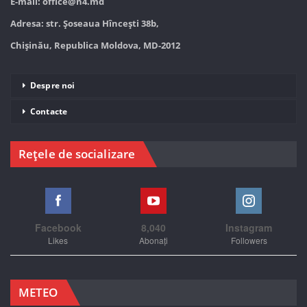
E-mail:
office@n4.md
Adresa: str. Șoseaua Hînceşti 38b,
Chișinău, Republica Moldova, MD-2012
Despre noi
Contacte
Rețele de socializare
Facebook
8,040
Instagram
Likes
Abonați
Followers
METEO