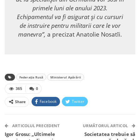
primele luni ale anului 2023.
Echipamentul va fi asigurat și cu cursuri
de instruire pentru militarii care le vor
manevra”,
a precizat Anatolie Nosatîi.
Federația Rusă
Ministerul Apărării
365
0
Facebook
Twitter
Share
Facebook Messenger
OK.ru
VK
Telegram
WhatsApp
Viber
ARTICOLUL PRECEDENT
URMĂTORUL ARTICOL
Igor Grosu: „Ultimele
Societatea trebuie să