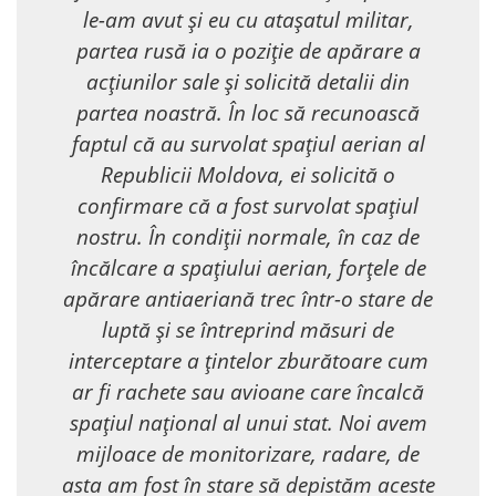
le-am avut și eu cu atașatul militar,
partea rusă ia o poziție de apărare a
acțiunilor sale și solicită detalii din
partea noastră. În loc să recunoască
faptul că au survolat spațiul aerian al
Republicii Moldova, ei solicită o
confirmare că a fost survolat spațiul
nostru. În condiții normale, în caz de
încălcare a spațiului aerian, forțele de
apărare antiaeriană trec într-o stare de
luptă și se întreprind măsuri de
interceptare a țintelor zburătoare cum
ar fi rachete sau avioane care încalcă
spațiul național al unui stat. Noi avem
mijloace de monitorizare, radare, de
asta am fost în stare să depistăm aceste