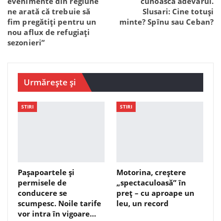
evenimente din regiune
cunoască adevărul.
ne arată că trebuie să
Slusari: Cine totuși
fim pregătiți pentru un
minte? Spînu sau Ceban?
nou aflux de refugiați
sezonieri”
Urmărește și
STIRI
STIRI
Pașapoartele și
Motorina, creștere
permisele de
„spectaculoasă” în
conducere se
preț – cu aproape un
scumpesc. Noile tarife
leu, un record
vor intra în vigoare…