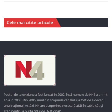
Cele mai citite articole
Postul de televiziune a fost lansat in 2002, însă numele de N4 l-a primit
abia în 2006. Din 2006, unul din scopurile canalului a fost de a deveni
unul național. Astăzi,
N4 are acoperirea necesară atât în cablu cât și
eter, pentru a purta titlul de „Național”.