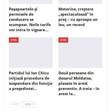
Pașapoartele și
Motorina, creștere
permisele de
„spectaculoasă” în
conducere se
preț – cu aproape un
scumpesc. Noile tarife
leu, un record
vor intra în vigoare…
STIRI
STIRI
Partidul lui Ion Chicu
Două persoane din
inițiază procedura de
dosarul Moldatsa,
suspendare din funcție
plasate în arest
a președintei…
preventiv. A treia – în
arest la…
PREC.
URM.