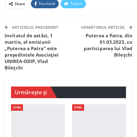
Facebook
Twitter
Share
Facebook Messenger
OK.ru
VK
Telegram
WhatsApp
Viber
ARTICOLUL PRECEDENT
URMĂTORUL ARTICOL
Invitatul de astăzi, 1
Puterea a Patra, din
martie, al emisiunii
01.03.2023, cu
„Puterea a Patra” este
participarea lui Vlad
președintele Asociației
Bilețchi
UNIREA-ODIP, Vlad
Bilețchi
Urmărește și
STIRI
STIRI