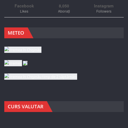
Facebook
8,050
Instagram
Likes
Abonați
Followers
METEO
CURS VALUTAR