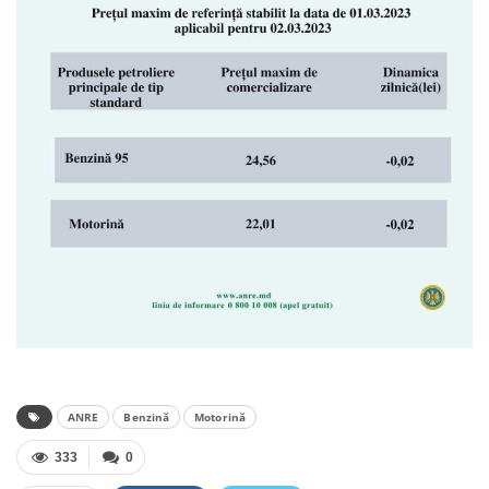
ANRE
Benzină
Motorină
333
0