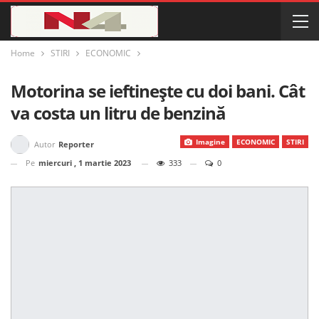
Home
STIRI
ECONOMIC
Motorina se ieftinește cu doi bani. Cât
va costa un litru de benzină
Imagine
ECONOMIC
STIRI
Autor
Reporter
Pe
miercuri , 1 martie 2023
333
0