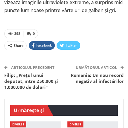
vizează imaginile ultraviolete extreme, a surprins mici
puncte luminoase printre vârtejuri de galben şi gri.
398
0
Facebook
Twitter
Share
Facebook Messenger
OK.ru
VK
Telegram
WhatsApp
Viber
ARTICOLUL PRECEDENT
URMĂTORUL ARTICOL
Filip: „Prețul unui
România: Un nou record
deputat, între 250.000 și
negativ al infectărilor
1.000.000 de dolari”
Urmărește și
DIVERSE
DIVERSE