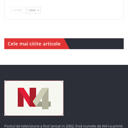
PREC.
URM.
Cele mai citite articole
Postul de televiziune a fost lansat in 2002, însă numele de N4 l-a primit