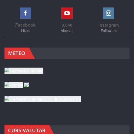
Facebook
8,040
Instagram
Likes
Abonați
Followers
METEO
CURS VALUTAR