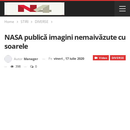
Home
STIRI
DIVERSE
NASA publică imagini nemaivăzute cu
soarele
Video
DIVERSE
Pe
vineri , 17 iulie 2020
Autor
Manager
398
0