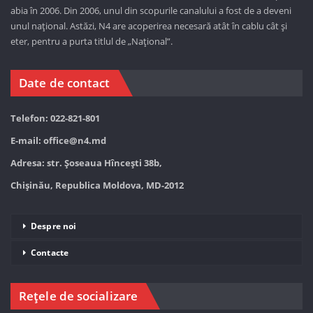
abia în 2006. Din 2006, unul din scopurile canalului a fost de a deveni
unul național. Astăzi,
N4 are acoperirea necesară atât în cablu cât și
eter, pentru a purta titlul de „Național”.
Date de contact
Telefon: 022-821-801
E-mail:
office@n4.md
Adresa: str. Șoseaua Hînceşti 38b,
Chișinău, Republica Moldova, MD-2012
Despre noi
Contacte
Rețele de socializare