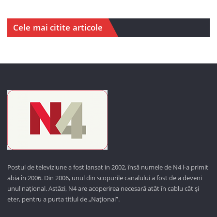
Cele mai citite articole
Postul de televiziune a fost lansat in 2002, însă numele de N4 l-a primit
abia în 2006. Din 2006, unul din scopurile canalului a fost de a deveni
unul național. Astăzi,
N4 are acoperirea necesară atât în cablu cât și
eter, pentru a purta titlul de „Național”.