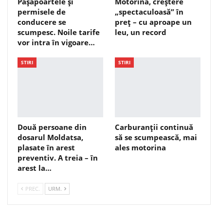
Pașapoartele și
Motorina, creștere
permisele de
„spectaculoasă” în
conducere se
preț – cu aproape un
scumpesc. Noile tarife
leu, un record
vor intra în vigoare…
STIRI
STIRI
Două persoane din
Carburanții continuă
dosarul Moldatsa,
să se scumpească, mai
plasate în arest
ales motorina
preventiv. A treia – în
arest la…
PREC.
URM.