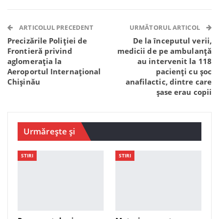
Facebook Messenger
OK.ru
VK
Telegram
WhatsApp
Viber
ARTICOLUL PRECEDENT
URMĂTORUL ARTICOL
Precizările Poliției de
De la începutul verii,
Frontieră privind
medicii de pe ambulanță
aglomerația la
au intervenit la 118
Aeroportul Internațional
pacienți cu șoc
Chișinău
anafilactic, dintre care
șase erau copii
Urmărește și
STIRI
STIRI