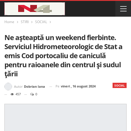
Home
STIRI
SOCIAL
Ne așteaptă un weekend fierbinte.
Serviciul Hidrometeorologic de Stat a
emis Cod portocaliu de caniculă
pentru raioanele din centrul și sudul
țării
SOCIAL
Pe
vineri , 16 august 2024
Autor
Dobrian Iana
457
0