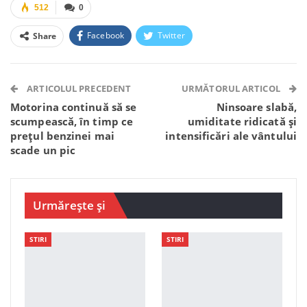
512
0
Facebook
Twitter
Share
Facebook Messenger
OK.ru
VK
Telegram
WhatsApp
Viber
ARTICOLUL PRECEDENT
URMĂTORUL ARTICOL
Motorina continuă să se
Ninsoare slabă,
scumpească, în timp ce
umiditate ridicată și
prețul benzinei mai
intensificări ale vântului
scade un pic
Urmărește și
STIRI
STIRI