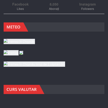
Facebook
8,050
Instagram
Likes
Abonați
Followers
METEO
CURS VALUTAR