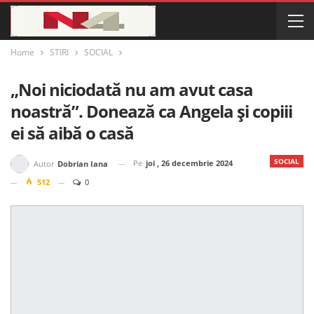
Home
STIRI
SOCIAL
„Noi niciodată nu am avut casa
noastră”. Donează ca Angela și copiii
ei să aibă o casă
SOCIAL
Pe
joi , 26 decembrie 2024
Autor
Dobrian Iana
512
0