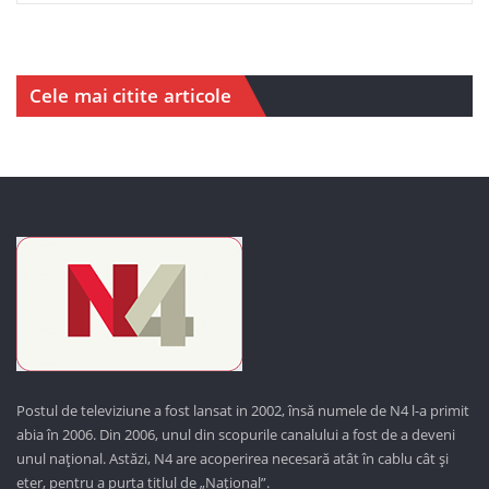
Cele mai citite articole
Postul de televiziune a fost lansat in 2002, însă numele de N4 l-a primit
abia în 2006. Din 2006, unul din scopurile canalului a fost de a deveni
unul național. Astăzi,
N4 are acoperirea necesară atât în cablu cât și
eter, pentru a purta titlul de „Național”.