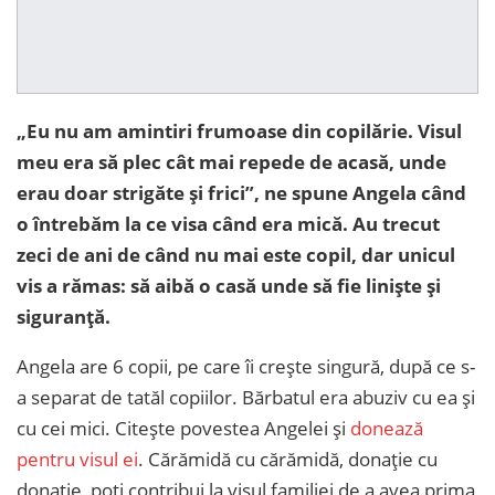
„Eu nu am amintiri frumoase din copilărie. Visul
meu era să plec cât mai repede de acasă, unde
erau doar strigăte și frici”, ne spune Angela când
o întrebăm la ce visa când era mică. Au trecut
zeci de ani de când nu mai este copil, dar unicul
vis a rămas: să aibă o casă unde să fie liniște și
siguranță.
Angela are 6 copii, pe care îi crește singură, după ce s-
a separat de tatăl copiilor. Bărbatul era abuziv cu ea și
cu cei mici. Citește povestea Angelei și
donează
pentru visul ei
. Cărămidă cu cărămidă, donație cu
donație, poți contribui la visul familiei de a avea prima