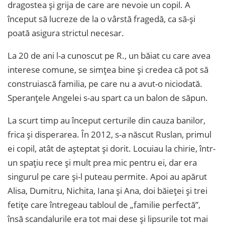
dragostea și grija de care are nevoie un copil. A
început să lucreze de la o vârstă fragedă, ca să-și
poată asigura strictul necesar.
La 20 de ani l-a cunoscut pe R., un băiat cu care avea
interese comune, se simțea bine și credea că pot să
construiască familia, pe care nu a avut-o niciodată.
Speranțele Angelei s-au spart ca un balon de săpun.
La scurt timp au început certurile din cauza banilor,
frica și disperarea. În 2012, s-a născut Ruslan, primul
ei copil, atât de așteptat și dorit. Locuiau la chirie, într-
un spațiu rece și mult prea mic pentru ei, dar era
singurul pe care și-l puteau permite. Apoi au apărut
Alisa, Dumitru, Nichita, Iana și Ana, doi băieței și trei
fetițe care întregeau tabloul de „familie perfectă”,
însă scandalurile era tot mai dese și lipsurile tot mai