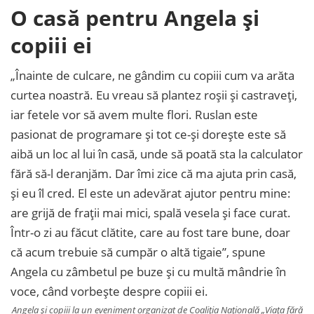
O casă pentru Angela și
copiii ei
„Înainte de culcare, ne gândim cu copiii cum va arăta
curtea noastră. Eu vreau să plantez roșii și castraveți,
iar fetele vor să avem multe flori. Ruslan este
pasionat de programare și tot ce-și dorește este să
aibă un loc al lui în casă, unde să poată sta la calculator
fără să-l deranjăm. Dar îmi zice că ma ajuta prin casă,
și eu îl cred. El este un adevărat ajutor pentru mine:
are grijă de frații mai mici, spală vesela și face curat.
Într-o zi au făcut clătite, care au fost tare bune, doar
că acum trebuie să cumpăr o altă tigaie”, spune
Angela cu zâmbetul pe buze și cu multă mândrie în
voce, când vorbește despre copiii ei.
Angela și copiii la un eveniment organizat de Coaliția Națională „Viața fără