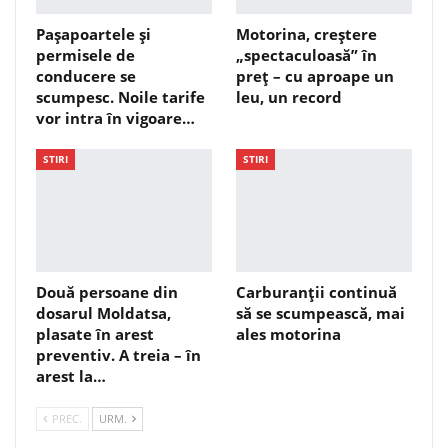
Pașapoartele și
Motorina, creștere
permisele de
„spectaculoasă” în
conducere se
preț – cu aproape un
scumpesc. Noile tarife
leu, un record
vor intra în vigoare…
STIRI
STIRI
Două persoane din
Carburanții continuă
dosarul Moldatsa,
să se scumpească, mai
plasate în arest
ales motorina
preventiv. A treia – în
arest la…
PREC.
URM.