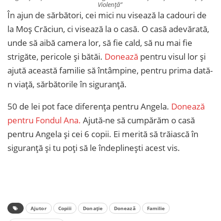
Violență”
În ajun de sărbători, cei mici nu visează la cadouri de
la Moș Crăciun, ci visează la o casă. O casă adevărată,
unde să aibă camera lor, să fie cald, să nu mai fie
strigăte, pericole și bătăi.
Donează
pentru visul lor și
ajută această familie să întâmpine, pentru prima dată-
n viață, sărbătorile în siguranță.
50 de lei pot face diferența pentru Angela.
Donează
pentru Fondul Ana.
Ajută-ne să cumpărăm o casă
pentru Angela și cei 6 copii. Ei merită să trăiască în
siguranță și tu poți să le îndeplinești acest vis.
Ajutor
Copiii
Donație
Donează
Familie