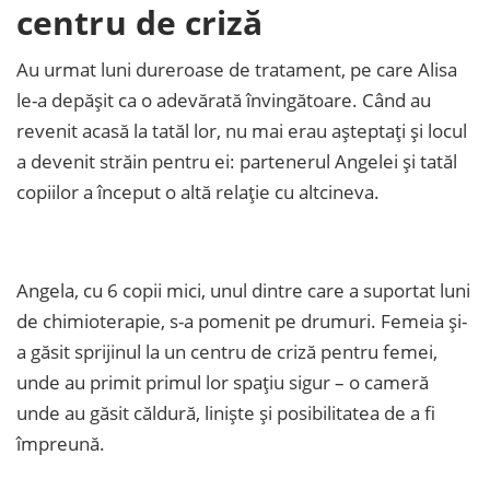
centru de criză
Au urmat luni dureroase de tratament, pe care Alisa
le-a depășit ca o adevărată învingătoare. Când au
revenit acasă la tatăl lor, nu mai erau așteptați și locul
a devenit străin pentru ei: partenerul Angelei și tatăl
copiilor a început o altă relație cu altcineva.
Angela, cu 6 copii mici, unul dintre care a suportat luni
de chimioterapie, s-a pomenit pe drumuri. Femeia și-
a găsit sprijinul la un centru de criză pentru femei,
unde au primit primul lor spațiu sigur – o cameră
unde au găsit căldură, liniște și posibilitatea de a fi
împreună.