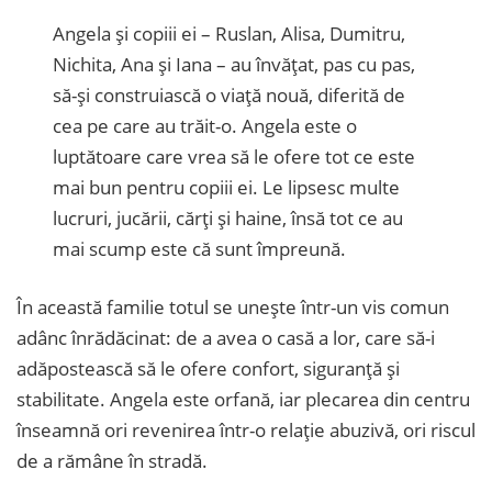
Angela și copiii ei – Ruslan, Alisa, Dumitru,
Nichita, Ana și Iana – au învățat, pas cu pas,
să-și construiască o viață nouă, diferită de
cea pe care au trăit-o. Angela este o
luptătoare care vrea să le ofere tot ce este
mai bun pentru copiii ei. Le lipsesc multe
lucruri, jucării, cărți și haine, însă tot ce au
mai scump este că sunt împreună.
În această familie totul se unește într-un vis comun
adânc înrădăcinat: de a avea o casă a lor, care să-i
adăpostească să le ofere confort, siguranță și
stabilitate. Angela este orfană, iar plecarea din centru
înseamnă ori revenirea într-o relație abuzivă, ori riscul
de a rămâne în stradă.