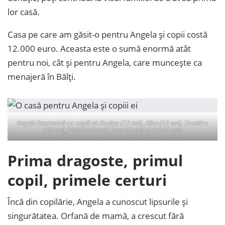
lor casă.
Casa pe care am găsit-o pentru Angela și copii costă
12.000 euro. Aceasta este o sumă enormă atât
pentru noi, cât și pentru Angela, care muncește ca
menajeră în Bălți.
Angela împreună cu copiii ei: Ruslan (12 ani), Alisa (12 ani), Dumitru
(10 ani), Nichita (8 ani), Iana (7 ani) și Ana (5 ani)
Prima dragoste, primul
copil, primele certuri
Încă din copilărie, Angela a cunoscut lipsurile și
singurătatea. Orfană de mamă, a crescut fără