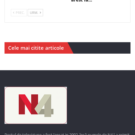
PREC.
URM.
Cele mai citite articole
Postul de televiziune a fost lansat in 2002, însă numele de N4 l-a primit