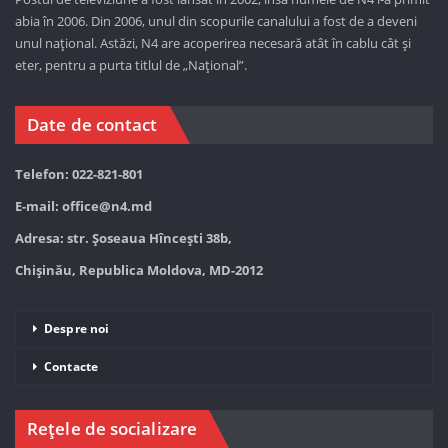
abia în 2006. Din 2006, unul din scopurile canalului a fost de a deveni
unul național. Astăzi,
N4 are acoperirea necesară atât în cablu cât și
eter, pentru a purta titlul de „Național”.
Date de contact
Telefon: 022-821-801
E-mail:
office@n4.md
Adresa: str. Șoseaua Hînceşti 38b,
Chișinău, Republica Moldova, MD-2012
Despre noi
Contacte
Rețele de socializare