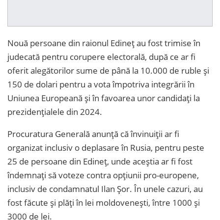
Nouă persoane din raionul Edineț au fost trimise în
judecată pentru corupere electorală, după ce ar fi
oferit alegătorilor sume de până la 10.000 de ruble și
150 de dolari pentru a vota împotriva integrării în
Uniunea Europeană și în favoarea unor candidați la
prezidențialele din 2024.
Procuratura Generală anunță că învinuiții ar fi
organizat inclusiv o deplasare în Rusia, pentru peste
25 de persoane din Edineț, unde aceștia ar fi fost
îndemnați să voteze contra opțiunii pro-europene,
inclusiv de condamnatul Ilan Șor. În unele cazuri, au
fost făcute și plăți în lei moldovenești, între 1000 și
3000 de lei.