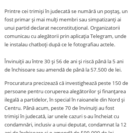
Printre cei trimiși în judecată se numără un poștaș, un
fost primar și mai mulți membri sau simpatizanți ai
unui partid declarat neconstituțional. Organizatorii
comunicau cu alegătorii prin aplicația Telegram, unde
le instalau chatboți după ce le fotografiau actele.
Învinuiții au între 30 și 56 de ani și riscă până la 5 ani
de închisoare sau amendă de până la 57.500 de lei.
Procuratura precizează că investighează peste 150 de
persoane pentru coruperea alegătorilor și finanțarea
ilegală a partidelor, în special în raioanele din Nord și
Centru. Până acum, peste 70 de învinuiți au fost
trimiși în judecată, iar unele cazuri s-au încheiat cu
condamnări, inclusiv a unui deputat, condamnat la 12
ani de închisoare și o amendă de 500.000 de lei.