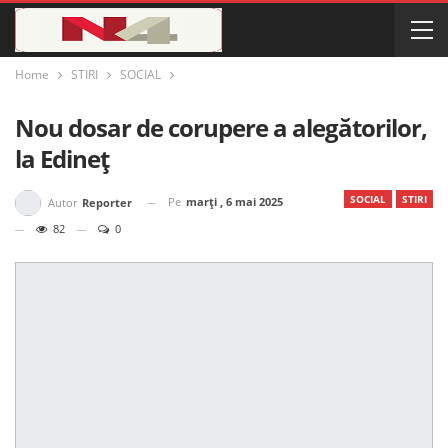
Home
STIRI
SOCIAL
Nou dosar de corupere a alegătorilor,
la Edineț
SOCIAL
STIRI
Pe
marți , 6 mai 2025
Autor
Reporter
82
0