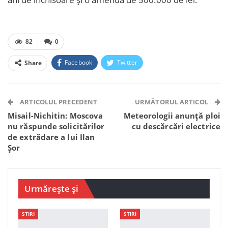
82
0
Facebook
Twitter
Share
Facebook Messenger
OK.ru
VK
Telegram
WhatsApp
Viber
ARTICOLUL PRECEDENT
URMĂTORUL ARTICOL
Misail-Nichitin: Moscova
Meteorologii anunță ploi
nu răspunde solicitărilor
cu descărcări electrice
de extrădare a lui Ilan
Șor
Urmărește și
STIRI
STIRI