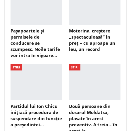
Pașapoartele și
Motorina, creștere
permisele de
„spectaculoasă” în
conducere se
preț – cu aproape un
scumpesc. Noile tarife
leu, un record
vor intra în vigoare…
STIRI
STIRI
Partidul lui Ion Chicu
Două persoane din
inițiază procedura de
dosarul Moldatsa,
suspendare din funcție
plasate în arest
a președintei…
preventiv. A treia – în
arest la…