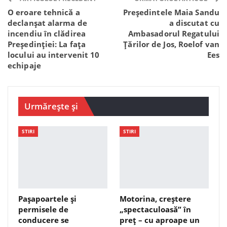
O eroare tehnică a
Președintele Maia Sandu
declanșat alarma de
a discutat cu
incendiu în clădirea
Ambasadorul Regatului
Președinției: La fața
Ţărilor de Jos, Roelof van
locului au intervenit 10
Ees
echipaje
Urmărește și
STIRI
STIRI
Pașapoartele și
Motorina, creștere
permisele de
„spectaculoasă” în
conducere se
preț – cu aproape un