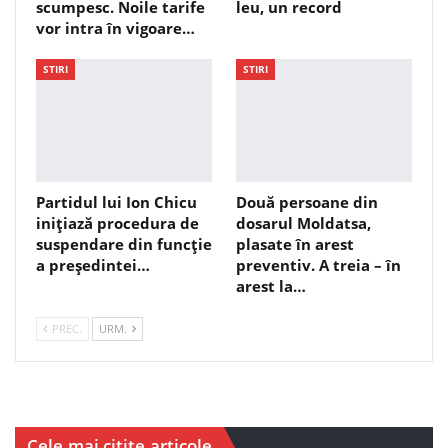
scumpesc. Noile tarife
leu, un record
vor intra în vigoare…
STIRI
STIRI
Partidul lui Ion Chicu
Două persoane din
inițiază procedura de
dosarul Moldatsa,
suspendare din funcție
plasate în arest
a președintei…
preventiv. A treia – în
arest la…
PREC.
URM.
Cele mai citite articole