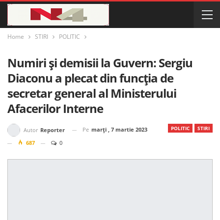
Home
STIRI
POLITIC
Numiri și demisii la Guvern: Sergiu
Diaconu a plecat din funcția de
secretar general al Ministerului
Afacerilor Interne
POLITIC
STIRI
Pe
marți , 7 martie 2023
Autor
Reporter
687
0