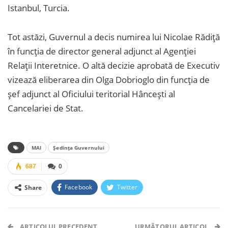
Istanbul, Turcia.
Tot astăzi, Guvernul a decis numirea lui Nicolae Rădiță
în funcția de director general adjunct al Agenției
Relații Interetnice. O altă decizie aprobată de Executiv
vizează eliberarea din Olga Dobrioglo din funcția de
șef adjunct al Oficiului teritorial Hâncești al
Cancelariei de Stat.
MAI
Ședința Guvernului
687
0
Facebook
Twitter
Share
Facebook Messenger
OK.ru
VK
Telegram
WhatsApp
Viber
ARTICOLUL PRECEDENT
URMĂTORUL ARTICOL