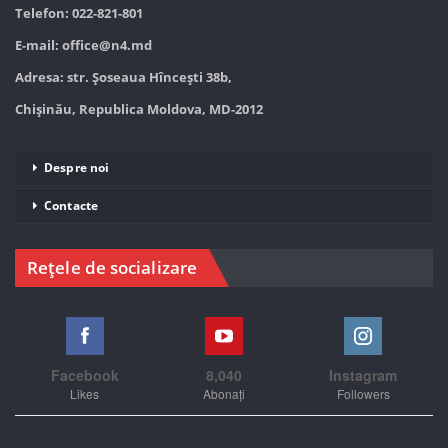
Telefon: 022-821-801
E-mail:
office@n4.md
Adresa: str. Șoseaua Hînceşti 38b,
Chișinău, Republica Moldova, MD-2012
Despre noi
Contacte
Rețele de socializare
Facebook
8,040
Instagram
Likes
Abonați
Followers