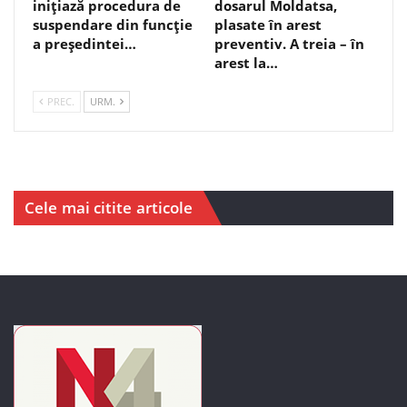
inițiază procedura de
dosarul Moldatsa,
suspendare din funcție
plasate în arest
a președintei…
preventiv. A treia – în
arest la…
PREC.
URM.
Cele mai citite articole