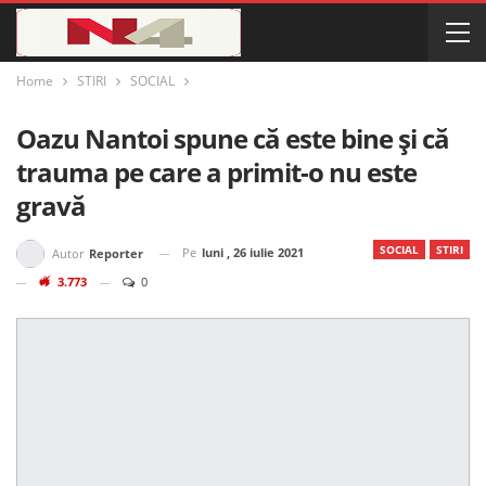
Home
STIRI
SOCIAL
Oazu Nantoi spune că este bine și că
trauma pe care a primit-o nu este
gravă
SOCIAL
STIRI
Pe
luni , 26 iulie 2021
Autor
Reporter
3.773
0