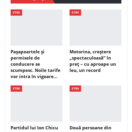
STIRI
STIRI
Pașapoartele și
Motorina, creștere
permisele de
„spectaculoasă” în
conducere se
preț – cu aproape un
scumpesc. Noile tarife
leu, un record
vor intra în vigoare…
STIRI
STIRI
Partidul lui Ion Chicu
Două persoane din