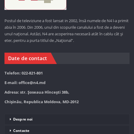
Postul de televiziune a fost lansat in 2002, însă numele de N4 l-a primit
abia în 2006. Din 2006, unul din scopurile canalului a fost de a deveni
unul național. Astăzi,
N4 are acoperirea necesară atât în cablu cât și
eter, pentru a purta titlul de „Național”.
Date de contact
Telefon: 022-821-801
E-mail:
office@n4.md
Adresa: str. Șoseaua Hînceşti 38b,
Chișinău, Republica Moldova, MD-2012
Despre noi
Contacte