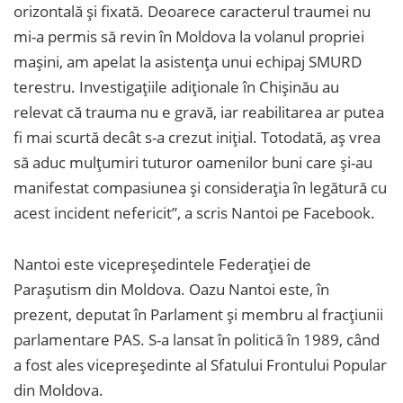
orizontală și fixată. Deoarece caracterul traumei nu
mi-a permis să revin în Moldova la volanul propriei
mașini, am apelat la asistența unui echipaj SMURD
terestru. Investigațiile adiționale în Chișinău au
relevat că trauma nu e gravă, iar reabilitarea ar putea
fi mai scurtă decât s-a crezut inițial. Totodată, aș vrea
să aduc mulțumiri tuturor oamenilor buni care și-au
manifestat compasiunea și consideraţia în legătură cu
acest incident nefericit”, a scris Nantoi pe Facebook.
Nantoi este vicepreședintele Federației de
Parașutism din Moldova. Oazu Nantoi este, în
prezent, deputat în Parlament și membru al fracțiunii
parlamentare PAS. S-a lansat în politică în 1989, când
a fost ales vicepreşedinte al Sfatului Frontului Popular
din Moldova.