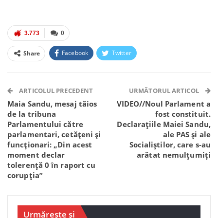
3.773
0
Facebook
Twitter
Share
Facebook Messenger
OK.ru
VK
Telegram
WhatsApp
Viber
ARTICOLUL PRECEDENT
URMĂTORUL ARTICOL
Maia Sandu, mesaj tăios
VIDEO//Noul Parlament a
de la tribuna
fost constituit.
Parlamentului către
Declarațiile Maiei Sandu,
parlamentari, cetățeni și
ale PAS și ale
funcționari: „Din acest
Socialiștilor, care s-au
moment declar
arătat nemulțumiți
tolerență 0 în raport cu
corupția”
Urmărește și