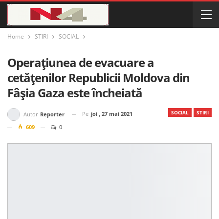
Home
STIRI
SOCIAL
Operațiunea de evacuare a
cetățenilor Republicii Moldova din
Fâșia Gaza este încheiată
SOCIAL
STIRI
Pe
joi , 27 mai 2021
Autor
Reporter
609
0