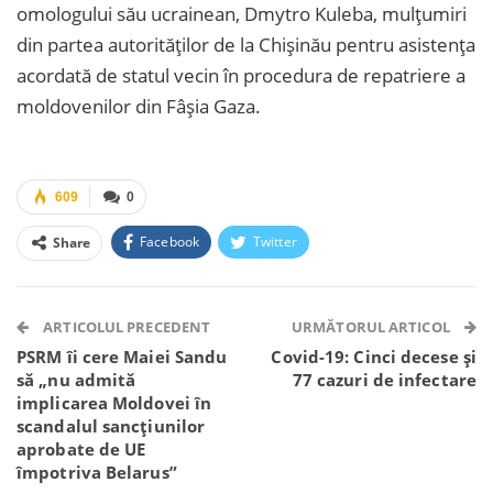
omologului său ucrainean, Dmytro Kuleba, mulțumiri
din partea autorităților de la Chișinău pentru asistența
acordată de statul vecin în procedura de repatriere a
moldovenilor din Fâșia Gaza.
609
0
Facebook
Twitter
Share
Facebook Messenger
OK.ru
VK
Telegram
WhatsApp
Viber
ARTICOLUL PRECEDENT
URMĂTORUL ARTICOL
PSRM îi cere Maiei Sandu
Covid-19: Cinci decese și
să „nu admită
77 cazuri de infectare
implicarea Moldovei în
scandalul sancțiunilor
aprobate de UE
împotriva Belarus”