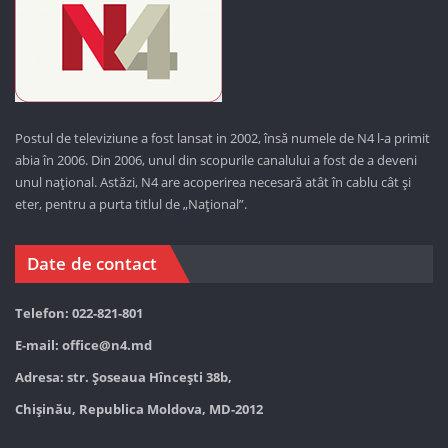
Postul de televiziune a fost lansat in 2002, însă numele de N4 l-a primit
abia în 2006. Din 2006, unul din scopurile canalului a fost de a deveni
unul național. Astăzi,
N4 are acoperirea necesară atât în cablu cât și
eter, pentru a purta titlul de „Național”.
Date de contact
Telefon: 022-821-801
E-mail:
office@n4.md
Adresa: str. Șoseaua Hînceşti 38b,
Chișinău, Republica Moldova, MD-2012