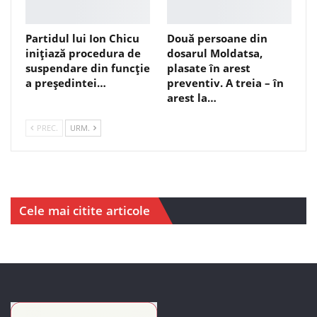
Partidul lui Ion Chicu
Două persoane din
inițiază procedura de
dosarul Moldatsa,
suspendare din funcție
plasate în arest
a președintei…
preventiv. A treia – în
arest la…
PREC.
URM.
Cele mai citite articole