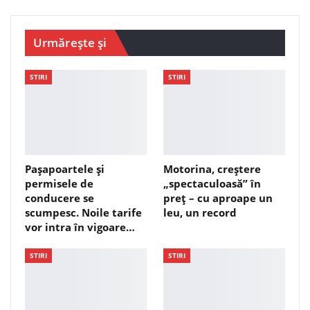
Urmărește și
STIRI
STIRI
Pașapoartele și
Motorina, creștere
permisele de
„spectaculoasă” în
conducere se
preț – cu aproape un
scumpesc. Noile tarife
leu, un record
vor intra în vigoare…
STIRI
STIRI