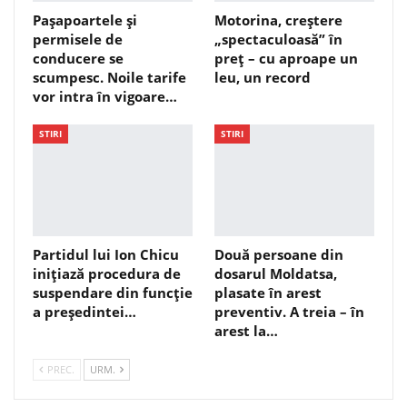
Pașapoartele și
Motorina, creștere
permisele de
„spectaculoasă” în
conducere se
preț – cu aproape un
scumpesc. Noile tarife
leu, un record
vor intra în vigoare…
STIRI
STIRI
Partidul lui Ion Chicu
Două persoane din
inițiază procedura de
dosarul Moldatsa,
suspendare din funcție
plasate în arest
a președintei…
preventiv. A treia – în
arest la…
PREC.
URM.