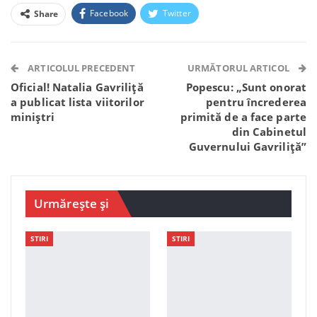
Facebook
Twitter
Share
Facebook Messenger
OK.ru
VK
Telegram
WhatsApp
Viber
ARTICOLUL PRECEDENT
URMĂTORUL ARTICOL
Oficial! Natalia Gavriliță
Popescu: „Sunt onorat
a publicat lista viitorilor
pentru încrederea
miniștri
primită de a face parte
din Cabinetul
Guvernului Gavriliță”
Urmărește și
STIRI
STIRI