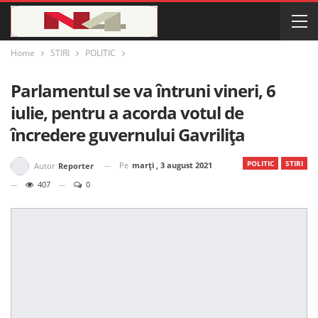
Home
STIRI
POLITIC
Parlamentul se va întruni vineri, 6
iulie, pentru a acorda votul de
încredere guvernului Gavrilița
POLITIC
STIRI
Pe
marți , 3 august 2021
Autor
Reporter
407
0