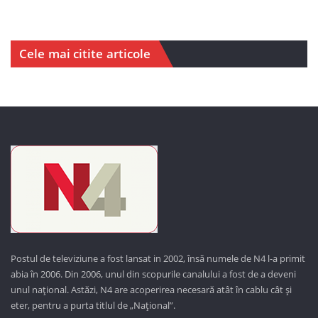
Cele mai citite articole
Postul de televiziune a fost lansat in 2002, însă numele de N4 l-a primit
abia în 2006. Din 2006, unul din scopurile canalului a fost de a deveni
unul național. Astăzi,
N4 are acoperirea necesară atât în cablu cât și
eter, pentru a purta titlul de „Național”.