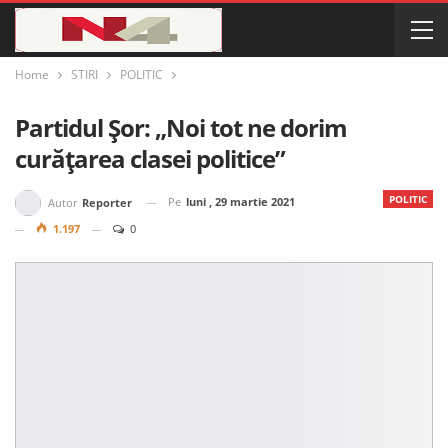
Home
STIRI
POLITIC
Partidul Șor: „Noi tot ne dorim
curățarea clasei politice”
POLITIC
Pe
luni , 29 martie 2021
Autor
Reporter
1.197
0