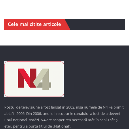
Cele mai citite articole
Postul de televiziune a fost lansat in 2002, însă numele de N4 l-a primit
abia în 2006. Din 2006, unul din scopurile canalului a fost de a deveni
unul național. Astăzi,
N4 are acoperirea necesară atât în cablu cât și
eter, pentru a purta titlul de „Național”.