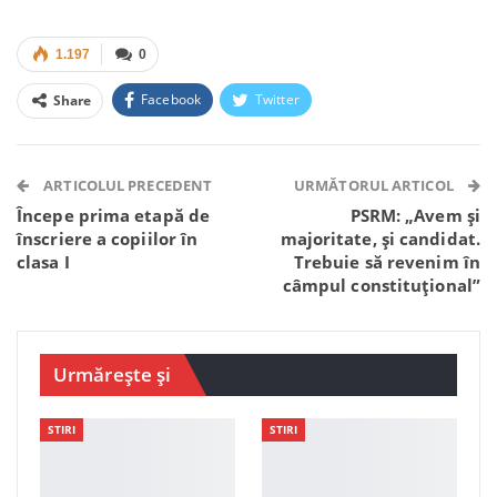
1.197
0
Facebook
Twitter
Share
Facebook Messenger
OK.ru
VK
Telegram
WhatsApp
Viber
ARTICOLUL PRECEDENT
URMĂTORUL ARTICOL
Începe prima etapă de
PSRM: „Avem și
înscriere a copiilor în
majoritate, și candidat.
clasa I
Trebuie să revenim în
câmpul constituțional”
Urmărește și
STIRI
STIRI