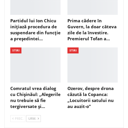
Partidul lui Ion Chicu
Prima cădere în
inițiază procedura de
Guvern, la doar câteva
suspendare din funcție
zile de la învestire.
a președintei…
Premierul Tofan a…
STIRI
STIRI
Comratul vrea dialog
Ozerov, despre drona
cu Chișinăul: „Alegerile
căzută la Copanca:
nu trebuie să fie
„Locuitorii satului nu
tergiversate și…
au auzit-o”
PREC.
URM.