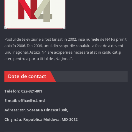
Postul de televiziune a fost lansat in 2002, însă numele de N4 l-a primit
abia în 2006. Din 2006, unul din scopurile canalului a fost de a deveni
unul național. Astăzi,
N4 are acoperirea necesară atât în cablu cât și
eter, pentru a purta titlul de „Național”.
Date de contact
Telefon: 022-821-801
E-mail:
office@n4.md
Adresa: str. Șoseaua Hînceşti 38b,
Chișinău, Republica Moldova, MD-2012