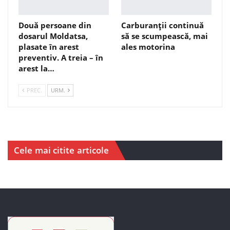
Două persoane din
Carburanții continuă
dosarul Moldatsa,
să se scumpească, mai
plasate în arest
ales motorina
preventiv. A treia – în
arest la…
PREC.
URM.
Cele mai citite articole