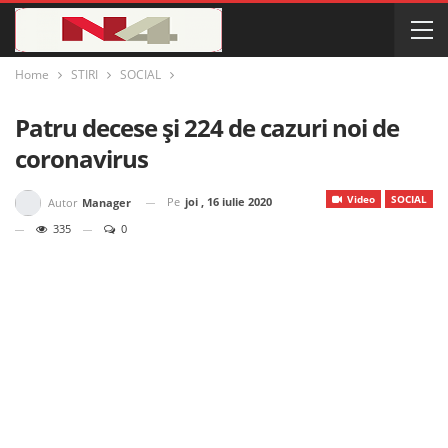
Home
STIRI
SOCIAL
Patru decese și 224 de cazuri noi de
coronavirus
Video
SOCIAL
Pe
joi , 16 iulie 2020
Autor
Manager
335
0