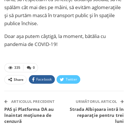
spălăm cât mai des pe mâini, să evităm aglomerațiile
și să purtăm mască în transport public și în spațiile
publice închise.
Doar așa putem câștigă, la moment, bătălia cu
pandemia de COVID-19!
335
0
Facebook
Twitter
Share
Facebook Messenger
OK.ru
VK
Telegram
WhatsApp
Viber
ARTICOLUL PRECEDENT
URMĂTORUL ARTICOL
PAS și Platforma DA au
Strada Albișoara intră în
înaintat moțiunea de
reparație pentru trei
cenzură
luni