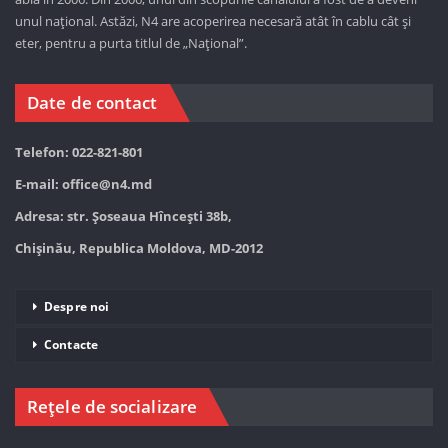
unul național. Astăzi,
N4 are acoperirea necesară atât în cablu cât și
eter, pentru a purta titlul de „Național”.
Date de contact
Telefon: 022-821-801
E-mail:
office@n4.md
Adresa: str. Șoseaua Hînceşti 38b,
Chișinău, Republica Moldova, MD-2012
Despre noi
Contacte
Rețele de socializare