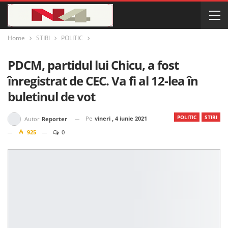
Home
STIRI
POLITIC
PDCM, partidul lui Chicu, a fost
înregistrat de CEC. Va fi al 12-lea în
buletinul de vot
POLITIC
STIRI
Pe
vineri , 4 iunie 2021
Autor
Reporter
925
0