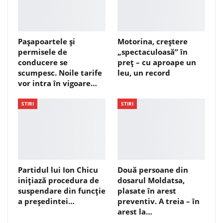
Pașapoartele și
Motorina, creștere
permisele de
„spectaculoasă” în
conducere se
preț – cu aproape un
scumpesc. Noile tarife
leu, un record
vor intra în vigoare…
STIRI
STIRI
Partidul lui Ion Chicu
Două persoane din
inițiază procedura de
dosarul Moldatsa,
suspendare din funcție
plasate în arest
a președintei…
preventiv. A treia – în
arest la…