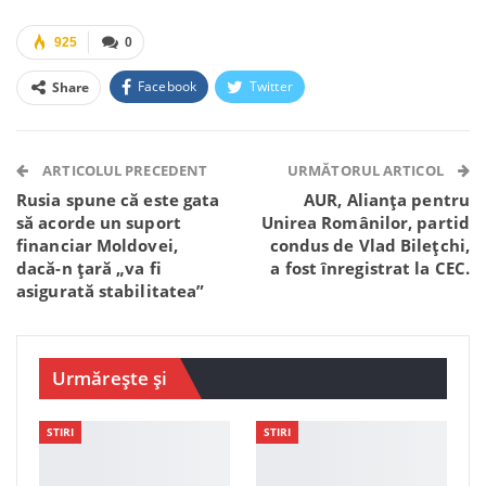
925
0
Facebook
Twitter
Share
Facebook Messenger
OK.ru
VK
Telegram
WhatsApp
Viber
ARTICOLUL PRECEDENT
URMĂTORUL ARTICOL
Rusia spune că este gata
AUR, Alianța pentru
să acorde un suport
Unirea Românilor, partid
financiar Moldovei,
condus de Vlad Bilețchi,
dacă-n țară „va fi
a fost înregistrat la CEC.
asigurată stabilitatea”
Urmărește și
STIRI
STIRI