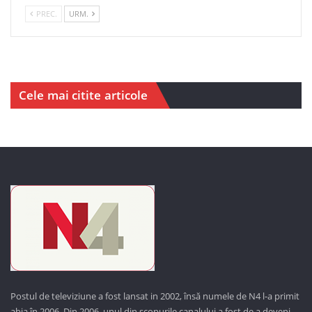
PREC.
URM.
Cele mai citite articole
Postul de televiziune a fost lansat in 2002, însă numele de N4 l-a primit
abia în 2006. Din 2006, unul din scopurile canalului a fost de a deveni