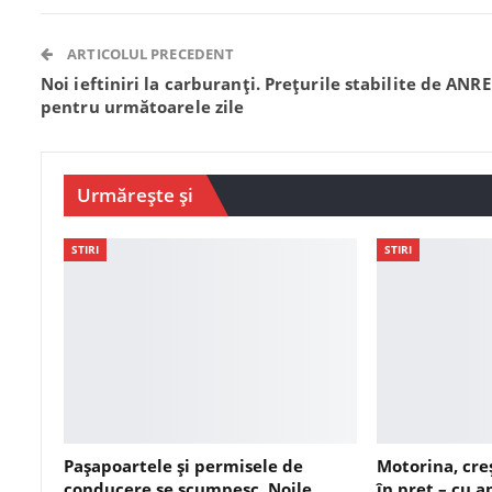
ARTICOLUL PRECEDENT
Noi ieftiniri la carburanți. Prețurile stabilite de ANRE
pentru următoarele zile
Urmărește și
STIRI
STIRI
Pașapoartele și permisele de
Motorina, cre
conducere se scumpesc. Noile
în preț – cu 