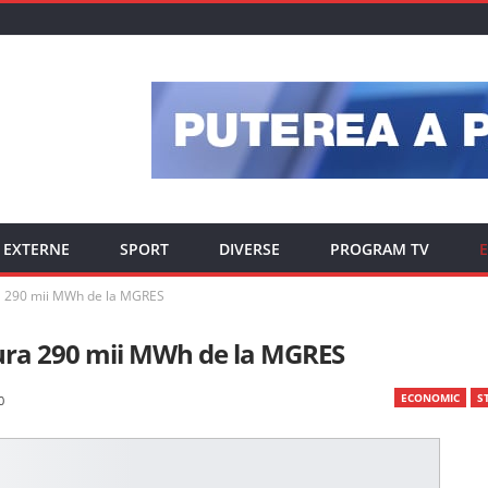
EXTERNE
SPORT
DIVERSE
PROGRAM TV
E
a 290 mii MWh de la MGRES
ura 290 mii MWh de la MGRES
ECONOMIC
ST
0