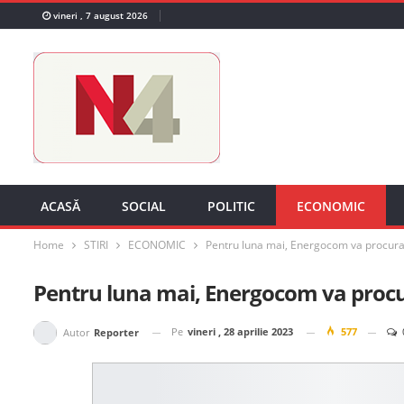
vineri , 7 august 2026
ACASĂ
SOCIAL
POLITIC
ECONOMIC
Home
STIRI
ECONOMIC
Pentru luna mai, Energocom va procur
Pentru luna mai, Energocom va proc
Pe
vineri , 28 aprilie 2023
577
Autor
Reporter