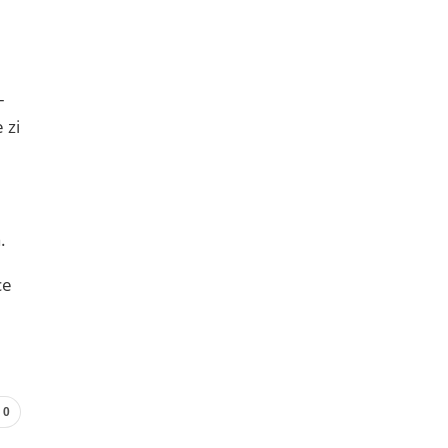
–
 zi
.
ce
0