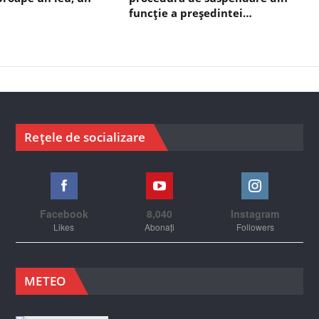
funcție a președintei…
Rețele de socializare
Facebook
8,040
Instagram
Likes
Abonați
Followers
METEO