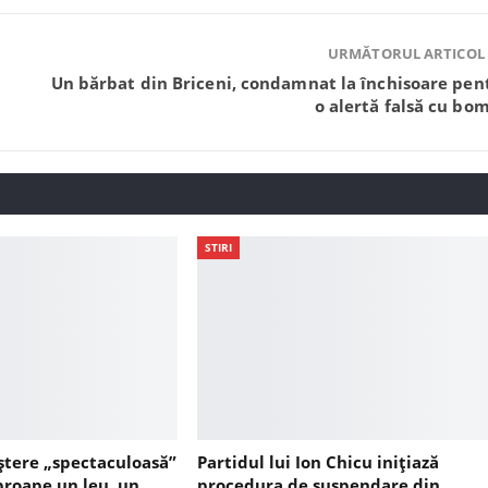
URMĂTORUL ARTICOL
Un bărbat din Briceni, condamnat la închisoare pen
o alertă falsă cu bo
STIRI
ștere „spectaculoasă”
Partidul lui Ion Chicu inițiază
aproape un leu, un
procedura de suspendare din