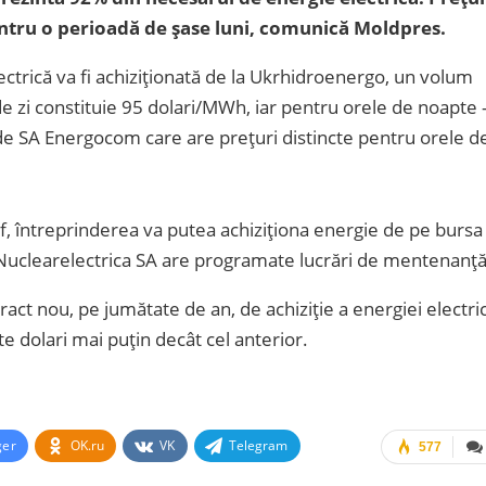
ntru o perioadă de șase luni, comunică Moldpres.
lectrică va fi achiziționată de la Ukrhidroenergo, un volum
e zi constituie 95 dolari/MWh, iar pentru orele de noapte 
e SA Energocom care are prețuri distincte pentru orele de
rf, întreprinderea va putea achiziționa energie de pe bursa
clearelectrica SA are programate lucrări de mentenanță
act nou, pe jumătate de an, de achiziție a energiei electri
e dolari mai puțin decât cel anterior.
ger
OK.ru
VK
Telegram
577