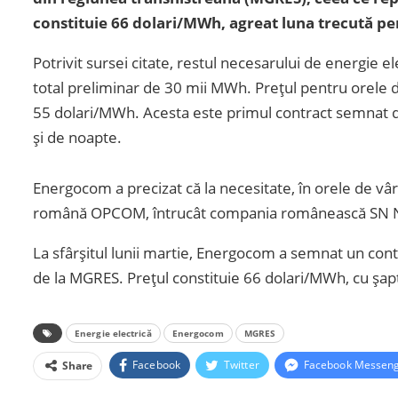
constituie 66 dolari/MWh, agreat luna trecută pe
Potrivit sursei citate, restul necesarului de energie e
total preliminar de 30 mii MWh. Prețul pentru orele d
55 dolari/MWh. Acesta este primul contract semnat d
și de noapte.
Energocom a precizat că la necesitate, în orele de vâ
română OPCOM, întrucât compania românească SN Nu
La sfârșitul lunii martie, Energocom a semnat un contr
de la MGRES. Prețul constituie 66 dolari/MWh, cu șapt
Energie electrică
Energocom
MGRES
Facebook
Twitter
Facebook Messen
Share