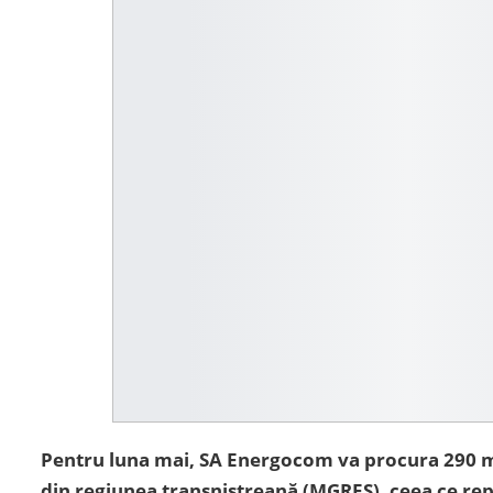
Pentru luna mai, SA Energocom va procura 290 
din regiunea transnistreană (MGRES), ceea ce rep