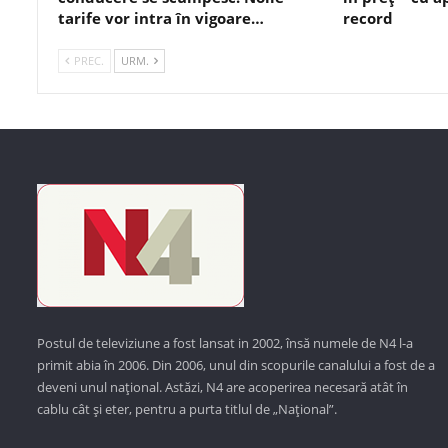
tarife vor intra în vigoare…
record
PREC.
URM.
Postul de televiziune a fost lansat in 2002, însă numele de N4 l-a
primit abia în 2006. Din 2006, unul din scopurile canalului a fost de a
deveni unul național. Astăzi,
N4 are acoperirea necesară atât în
cablu cât și eter, pentru a purta titlul de „Național”.