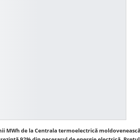
mii MWh de la Centrala termoelectrică moldoveneasc
rezintă 92% din necesarul de energie electrică. Prețul