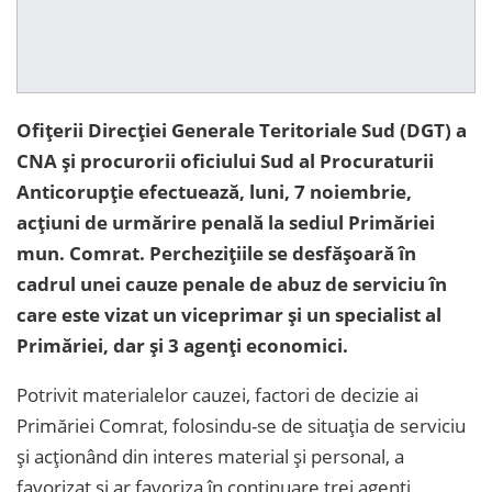
Ofițerii Direcției Generale Teritoriale Sud (DGT) a
CNA și procurorii oficiului Sud al Procuraturii
Anticorupție efectuează, luni, 7 noiembrie,
acțiuni de urmărire penală la sediul Primăriei
mun. Comrat. Perchezițiile se desfășoară în
cadrul unei cauze penale de abuz de serviciu în
care este vizat un viceprimar și un specialist al
Primăriei, dar și 3 agenți economici.
Potrivit materialelor cauzei, factori de decizie ai
Primăriei Comrat, folosindu-se de situația de serviciu
și acționând din interes material și personal, a
favorizat și ar favoriza în continuare trei agenți