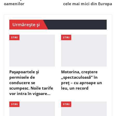
oamenilor
cele mai mici din Europa
Urmărește și
STIRI
STIRI
Pașapoartele și
Motorina, creștere
permisele de
„spectaculoasă” în
conducere se
preț – cu aproape un
scumpesc. Noile tarife
leu, un record
vor intra în vigoare…
STIRI
STIRI