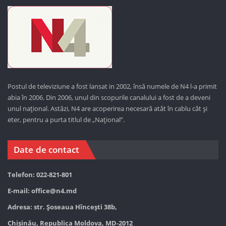
Postul de televiziune a fost lansat in 2002, însă numele de N4 l-a primit
abia în 2006. Din 2006, unul din scopurile canalului a fost de a deveni
unul național. Astăzi,
N4 are acoperirea necesară atât în cablu cât și
eter, pentru a purta titlul de „Național”.
Date de contact
Telefon: 022-821-801
E-mail:
office@n4.md
Adresa: str. Șoseaua Hînceşti 38b,
Chișinău, Republica Moldova, MD-2012