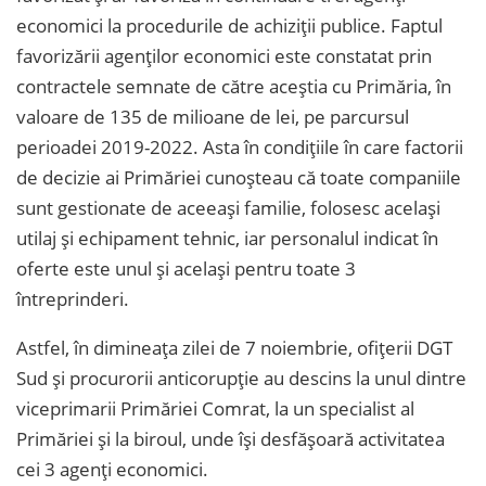
economici la procedurile de achiziții publice. Faptul
favorizării agenților economici este constatat prin
contractele semnate de către aceștia cu Primăria, în
valoare de 135 de milioane de lei, pe parcursul
perioadei 2019-2022. Asta în condițiile în care factorii
de decizie ai Primăriei cunoșteau că toate companiile
sunt gestionate de aceeași familie, folosesc același
utilaj și echipament tehnic, iar personalul indicat în
oferte este unul și același pentru toate 3
întreprinderi.
Astfel, în dimineața zilei de 7 noiembrie, ofițerii DGT
Sud și procurorii anticorupție au descins la unul dintre
viceprimarii Primăriei Comrat, la un specialist al
Primăriei și la biroul, unde își desfășoară activitatea
cei 3 agenți economici.