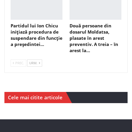
Partidul lui Ion Chicu
Două persoane din
inițiază procedura de
dosarul Moldatsa,
suspendare din funcție
plasate în arest
a președintei…
preventiv. A treia – în
arest la…
PREC.
URM.
Cele mai citite articole