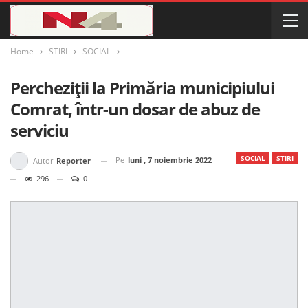
Home
STIRI
SOCIAL
Percheziții la Primăria municipiului
Comrat, într-un dosar de abuz de
serviciu
SOCIAL
STIRI
Pe
luni , 7 noiembrie 2022
Autor
Reporter
296
0