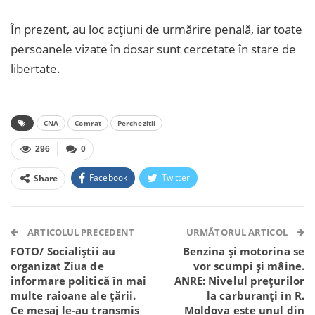
În prezent, au loc acțiuni de urmărire penală, iar toate
persoanele vizate în dosar sunt cercetate în stare de
libertate.
CNA
Comrat
Percheziții
296
0
Facebook
Twitter
Share
Facebook Messenger
OK.ru
VK
Telegram
WhatsApp
Viber
ARTICOLUL PRECEDENT
URMĂTORUL ARTICOL
FOTO/ Socialiștii au
Benzina și motorina se
organizat Ziua de
vor scumpi și mâine.
informare politică în mai
ANRE: Nivelul prețurilor
multe raioane ale țării.
la carburanți în R.
Ce mesaj le-au transmis
Moldova este unul din