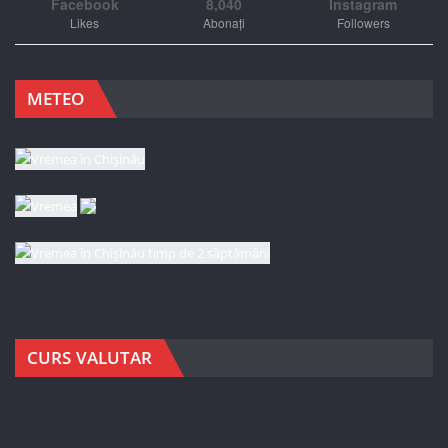
Facebook
8,040
Instagram
Likes
Abonați
Followers
METEO
CURS VALUTAR