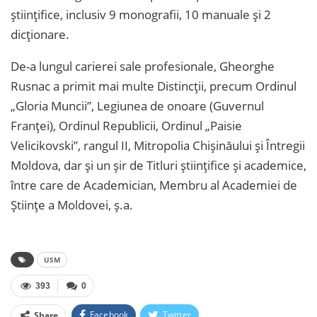
științifice, inclusiv 9 monografii, 10 manuale și 2
dicționare.
De-a lungul carierei sale profesionale, Gheorghe
Rusnac a primit mai multe Distincții, precum Ordinul
„Gloria Muncii”, Legiunea de onoare (Guvernul
Franței), Ordinul Republicii, Ordinul „Paisie
Velicikovski”, rangul II, Mitropolia Chișinăului și Întregii
Moldova, dar și un șir de Titluri științifice și academice,
între care de Academician, Membru al Academiei de
Științe a Moldovei, ș.a.
USM
393
0
Facebook
Twitter
Share