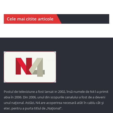
Cele mai citite articole
Postul de televiziune a fost lansat in 2002, însă numele de N4 l-a primit
abia în 2006. Din 2006, unul din scopurile canalului a fost de a deveni
unul național. Astăzi,
N4 are acoperirea necesară atât în cablu cât și
eter, pentru a purta titlul de „Național”.