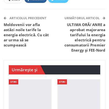
Facebook Messenger
OK.ru
VK
Telegram
WhatsApp
Viber
ARTICOLUL PRECEDENT
URMĂTORUL ARTICOL
Moldovenii vor afla
ULTIMA ORĂ/ ANRE a
astăzi noile tarife la
aprobat majorarea
energia electrică. Cu cât
tarifului la energia
ar urma să se
electrică pentru
scumpească
consumatorii Premier
Energy și FEE-Nord
Urmărește și
STIRI
STIRI