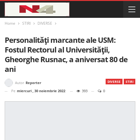
Home
STIRI
DIVERSE
Personalități marcante ale USM:
Fostul Rectorul al Universității,
Gheorghe Rusnac, a aniversat 80 de
ani
DIVERSE
STIRI
Autor
Reporter
Pe
miercuri , 30 noiembrie 2022
393
0