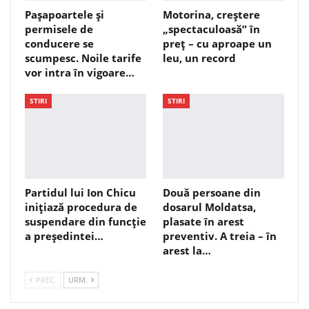
Pașapoartele și
Motorina, creștere
permisele de
„spectaculoasă” în
conducere se
preț – cu aproape un
scumpesc. Noile tarife
leu, un record
vor intra în vigoare…
STIRI
STIRI
Partidul lui Ion Chicu
Două persoane din
inițiază procedura de
dosarul Moldatsa,
suspendare din funcție
plasate în arest
a președintei…
preventiv. A treia – în
arest la…
PREC.
URM.