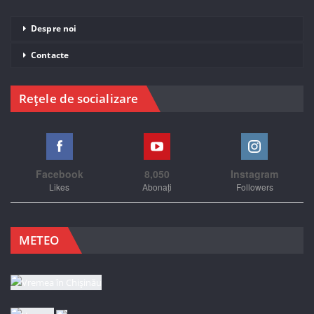
Despre noi
Contacte
Rețele de socializare
Facebook
8,050
Instagram
Likes
Abonați
Followers
METEO