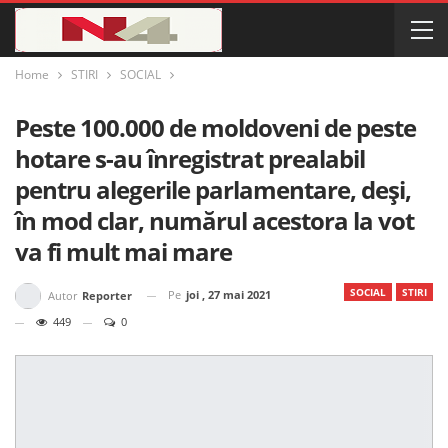
Home
STIRI
SOCIAL
Peste 100.000 de moldoveni de peste
hotare s-au înregistrat prealabil
pentru alegerile parlamentare, deși,
în mod clar, numărul acestora la vot
va fi mult mai mare
SOCIAL
STIRI
Pe
joi , 27 mai 2021
Autor
Reporter
449
0