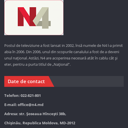
Postul de televiziune a fost lansat in 2002, însă numele de N4 l-a primit
abia în 2006. Din 2006, unul din scopurile canalului a fost de a deveni
unul național. Astăzi,
N4 are acoperirea necesară atât în cablu cât și
eter, pentru a purta titlul de „Național”.
Date de contact
Telefon: 022-821-801
E-mail:
office@n4.md
Adresa: str. Șoseaua Hînceşti 38b,
Chișinău, Republica Moldova, MD-2012