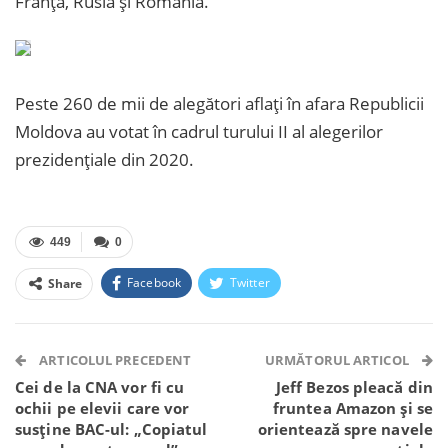
Franța, Rusia și România.
Peste 260 de mii de alegători aflați în afara Republicii
Moldova au votat în cadrul turului II al alegerilor
prezidențiale din 2020.
449
0
Facebook
Twitter
Share
Facebook Messenger
OK.ru
VK
Telegram
WhatsApp
Viber
ARTICOLUL PRECEDENT
URMĂTORUL ARTICOL
Cei de la CNA vor fi cu
Jeff Bezos pleacă din
ochii pe elevii care vor
fruntea Amazon și se
susține BAC-ul: „Copiatul
orientează spre navele