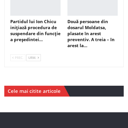
Partidul lui Ion Chicu
Două persoane din
inițiază procedura de
dosarul Moldatsa,
suspendare din funcție
plasate în arest
a președintei…
preventiv. A treia – în
arest la…
PREC.
URM.
Cele mai citite articole