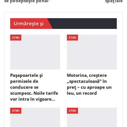
se pedepsește penal”
spațiale
Urmărește și
STIRI
STIRI
Pașapoartele și
Motorina, creștere
permisele de
„spectaculoasă” în
conducere se
preț – cu aproape un
scumpesc. Noile tarife
leu, un record
vor intra în vigoare…
STIRI
STIRI