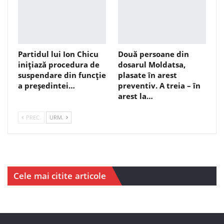
Partidul lui Ion Chicu
Două persoane din
inițiază procedura de
dosarul Moldatsa,
suspendare din funcție
plasate în arest
a președintei…
preventiv. A treia – în
arest la…
PREC.
URM.
Cele mai citite articole