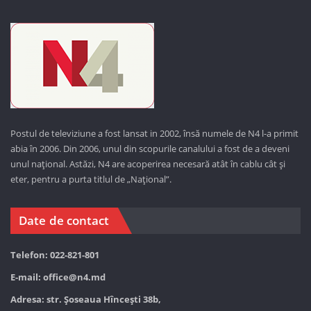
Postul de televiziune a fost lansat in 2002, însă numele de N4 l-a primit
abia în 2006. Din 2006, unul din scopurile canalului a fost de a deveni
unul național. Astăzi,
N4 are acoperirea necesară atât în cablu cât și
eter, pentru a purta titlul de „Național”.
Date de contact
Telefon: 022-821-801
E-mail:
office@n4.md
Adresa: str. Șoseaua Hînceşti 38b,