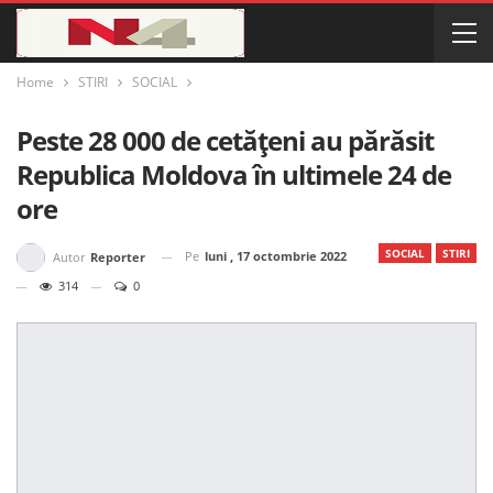
Home
STIRI
SOCIAL
Peste 28 000 de cetățeni au părăsit
Republica Moldova în ultimele 24 de
ore
SOCIAL
STIRI
Pe
luni , 17 octombrie 2022
Autor
Reporter
314
0