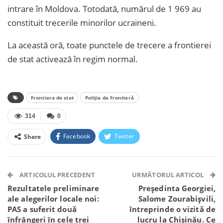
intrare în Moldova. Totodată, numărul de 1 969 au
constituit trecerile minorilor ucraineni.
La această oră, toate punctele de trecere a frontierei
de stat activează în regim normal.
Frontiera de stat
Poliția de Frontieră
314
0
Facebook
Twitter
Share
Facebook Messenger
OK.ru
VK
Telegram
WhatsApp
Viber
ARTICOLUL PRECEDENT
URMĂTORUL ARTICOL
Rezultatele preliminare
Președinta Georgiei,
ale alegerilor locale noi:
Salome Zourabișvili,
PAS a suferit două
întreprinde o vizită de
înfrângeri în cele trei
lucru la Chișinău. Ce