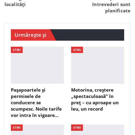
localități
întrevederi sunt
planificate
Urmărește și
STIRI
STIRI
Pașapoartele și
Motorina, creștere
permisele de
„spectaculoasă” în
conducere se
preț – cu aproape un
scumpesc. Noile tarife
leu, un record
vor intra în vigoare…
STIRI
STIRI