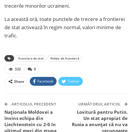
trecerile minorilor ucraineni.
La această oră, toate punctele de trecere a frontierei
de stat activează în regim normal, valori minime de
trafic.
Frontiera de stat
Poliția de Frontieră
332
0
Facebook
Twitter
Share
Facebook Messenger
OK.ru
VK
Telegram
WhatsApp
Viber
ARTICOLUL PRECEDENT
URMĂTORUL ARTICOL
Naționala Moldovei a
Lovitură pentru Putin.
învins echipa din
Un stat apropiat de
Liechtenstein cu 2-0 în
Rusia a anunțat că nu va
ultimul meci din grupa
recunoaște