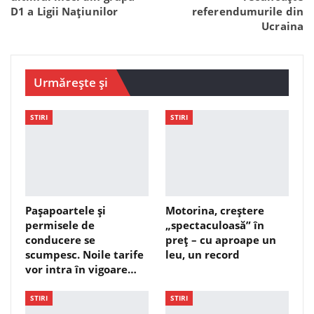
D1 a Ligii Națiunilor
referendumurile din
Ucraina
Urmărește și
STIRI
STIRI
Pașapoartele și
Motorina, creștere
permisele de
„spectaculoasă” în
conducere se
preț – cu aproape un
scumpesc. Noile tarife
leu, un record
vor intra în vigoare…
STIRI
STIRI