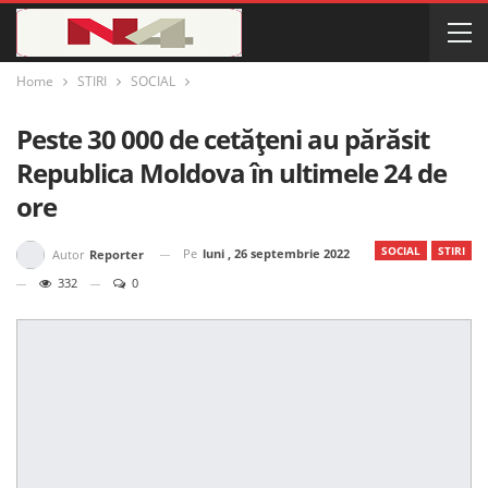
Home
STIRI
SOCIAL
Peste 30 000 de cetățeni au părăsit
Republica Moldova în ultimele 24 de
ore
SOCIAL
STIRI
Pe
luni , 26 septembrie 2022
Autor
Reporter
332
0