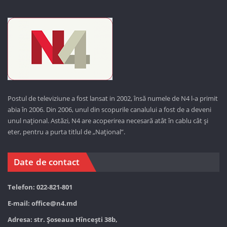
Postul de televiziune a fost lansat in 2002, însă numele de N4 l-a primit
abia în 2006. Din 2006, unul din scopurile canalului a fost de a deveni
unul național. Astăzi,
N4 are acoperirea necesară atât în cablu cât și
eter, pentru a purta titlul de „Național”.
Date de contact
Telefon: 022-821-801
E-mail:
office@n4.md
Adresa: str. Șoseaua Hînceşti 38b,