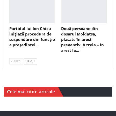
Partidul lui Ion Chicu
Două persoane din
inițiază procedura de
dosarul Moldatsa,
suspendare din funcție
plasate în arest
a președintei…
preventiv. A treia – în
arest la…
PREC.
URM.
Cele mai citite articole