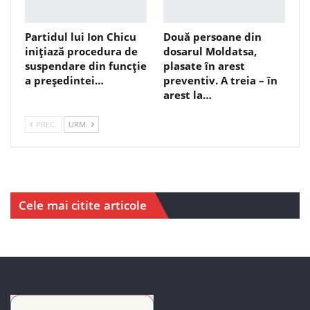
Partidul lui Ion Chicu
Două persoane din
inițiază procedura de
dosarul Moldatsa,
suspendare din funcție
plasate în arest
a președintei…
preventiv. A treia – în
arest la…
PREC.
URM.
Cele mai citite articole