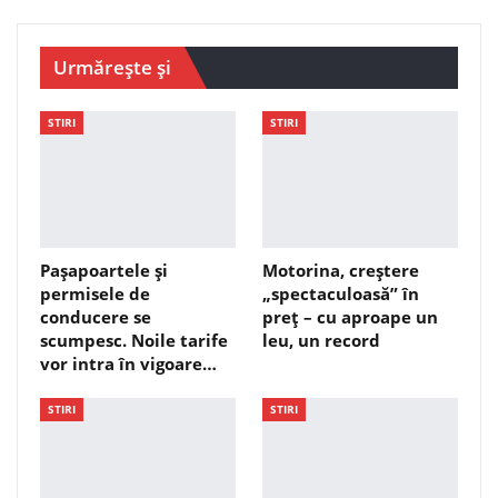
Urmărește și
STIRI
STIRI
Pașapoartele și
Motorina, creștere
permisele de
„spectaculoasă” în
conducere se
preț – cu aproape un
scumpesc. Noile tarife
leu, un record
vor intra în vigoare…
STIRI
STIRI