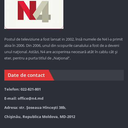
Postul de televiziune a fost lansat in 2002, însă numele de N4 l-a primit
abia în 2006. Din 2006, unul din scopurile canalului a fost de a deveni
unul național. Astăzi,
N4 are acoperirea necesară atât în cablu cât și
eter, pentru a purta titlul de „Național”.
Date de contact
Telefon: 022-821-801
E-mail:
office@n4.md
Adresa: str. Șoseaua Hînceşti 38b,
Chișinău, Republica Moldova, MD-2012