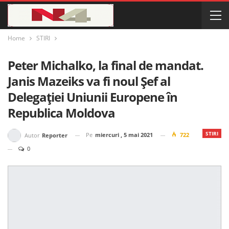
Home
STIRI
Peter Michalko, la final de mandat.
Janis Mazeiks va fi noul Șef al
Delegației Uniunii Europene în
Republica Moldova
STIRI
Pe
miercuri , 5 mai 2021
722
Autor
Reporter
0