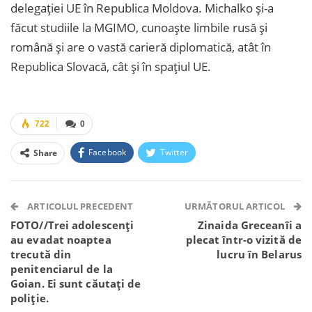
delegației UE în Republica Moldova. Michalko și-a
făcut studiile la MGIMO, cunoaște limbile rusă și
română și are o vastă carieră diplomatică, atât în
Republica Slovacă, cât și în spațiul UE.
722
0
Facebook
Twitter
Share
Facebook Messenger
OK.ru
VK
Telegram
WhatsApp
Viber
ARTICOLUL PRECEDENT
URMĂTORUL ARTICOL
FOTO//Trei adolescenți
Zinaida Greceanîi a
au evadat noaptea
plecat într-o vizită de
trecută din
lucru în Belarus
penitenciarul de la
Goian. Ei sunt căutați de
poliție.