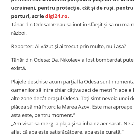
ucraineni, pentru protecție, cât și de ruși, pentr
porturi, scrie
digi24.ro.
Tânăr din Odesa: Vreau să înot în sfârșit și să nu mă 
război.
Reporter: Ai văzut și ai trecut prin multe, nu-i așa?
Tânăr din Odesa: Da, Nikolaev a fost bombardat puterni
există.
Plajele deschise acum parțial la Odesa sunt momentan
oamenilor să intre chiar câțiva zeci de metri în apel
alte zone decât orașul Odesa. Toți simt nevoia unei
plăcea să mă întorc la Marea Azov. Este mai aproape 
asta este, pentru moment.”
„Am visat să merg la plajă și să inhalez aer sărat. Ne-a
aflat că apa este satisfăcătoare, apa este curată.”