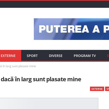
EXTERNE
SPORT
DIVERSE
PROGRAM TV
E
ă în larg sunt plasate mine
 dacă în larg sunt plasate mine
EXTERNE
ST