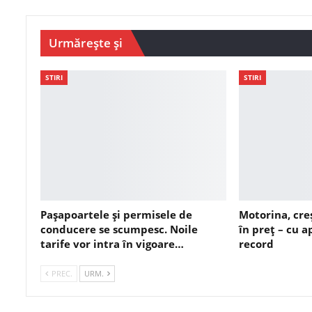
Urmărește și
STIRI
STIRI
Pașapoartele și permisele de
Motorina, cre
conducere se scumpesc. Noile
în preț – cu 
tarife vor intra în vigoare…
record
PREC.
URM.