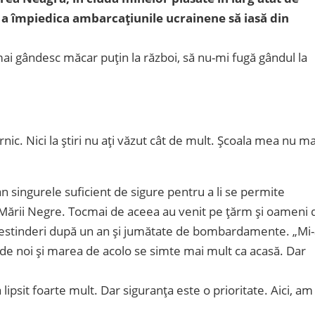
u a împiedica ambarcațiunile ucrainene să iasă din
mai gândesc măcar puțin la război, să nu-mi fugă gândul la
c. Nici la știri nu ați văzut cât de mult. Școala mea nu ma
 singurele suficient de sigure pentru a li se permite
e Mării Negre. Tocmai de aceea au venit pe țărm și oameni 
 destinderi după un an și jumătate de bombardamente. „Mi-
de noi și marea de acolo se simte mai mult ca acasă. Dar
 lipsit foarte mult. Dar siguranța este o prioritate. Aici, am