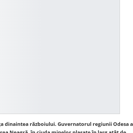
ața dinaintea războiului. Guvernatorul regiunii Odesa a
rea Neagră, în ciuda minelor plasate în larg atât de