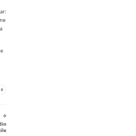
ar:
ime
va
le
0
din
ile