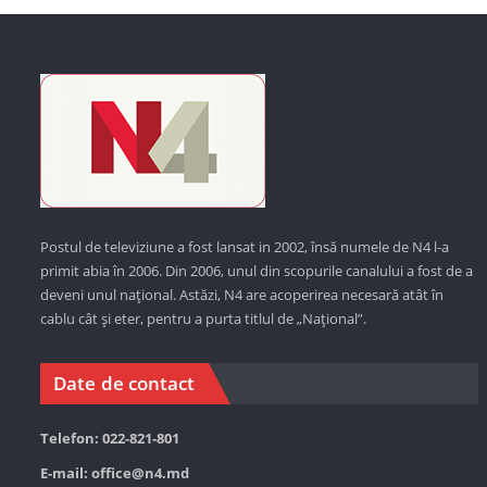
Postul de televiziune a fost lansat in 2002, însă numele de N4 l-a
primit abia în 2006. Din 2006, unul din scopurile canalului a fost de a
deveni unul național. Astăzi,
N4 are acoperirea necesară atât în
cablu cât și eter, pentru a purta titlul de „Național”.
Date de contact
Telefon: 022-821-801
E-mail:
office@n4.md