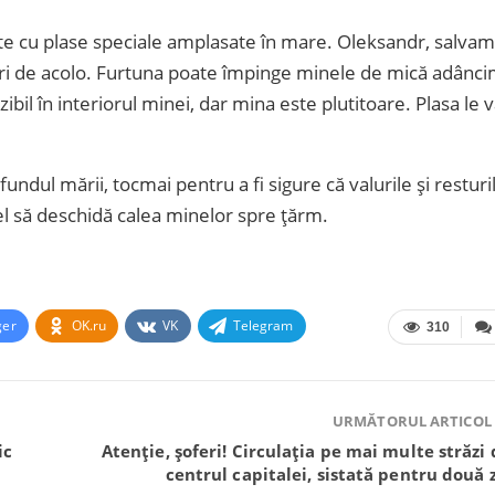
jate cu plase speciale amplasate în mare. Oleksandr, salvam
iuri de acolo. Furtuna poate împinge minele de mică adânc
zibil în interiorul minei, dar mina este plutitoare. Plasa le 
fundul mării, tocmai pentru a fi sigure că valurile și resturi
el să deschidă calea minelor spre țărm.
ger
OK.ru
VK
Telegram
310
URMĂTORUL ARTICOL
ic
Atenție, șoferi! Circulația pe mai multe străzi 
centrul capitalei, sistată pentru două z