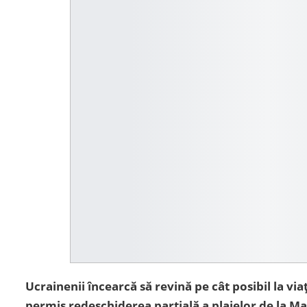
Ucrainenii încearcă să revină pe cât posibil la vi
permis redeschiderea parțială a plajelor de la Ma