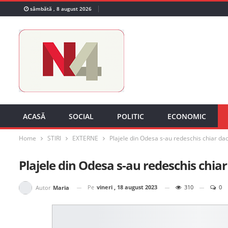
sâmbătă , 8 august 2026
ACASĂ
SOCIAL
POLITIC
ECONOMIC
Home
STIRI
EXTERNE
Plajele din Odesa s-au redeschis chiar dac
Plajele din Odesa s-au redeschis chiar
Pe
vineri , 18 august 2023
310
0
Autor
Maria