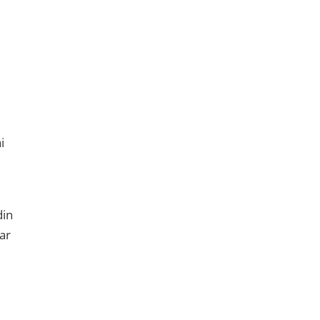
i
din
ar