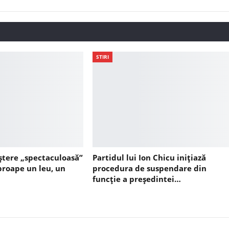
STIRI
ștere „spectaculoasă”
Partidul lui Ion Chicu inițiază
aproape un leu, un
procedura de suspendare din
funcție a președintei…