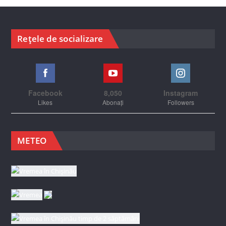
Rețele de socializare
Facebook
8,050
Instagram
Likes
Abonați
Followers
METEO