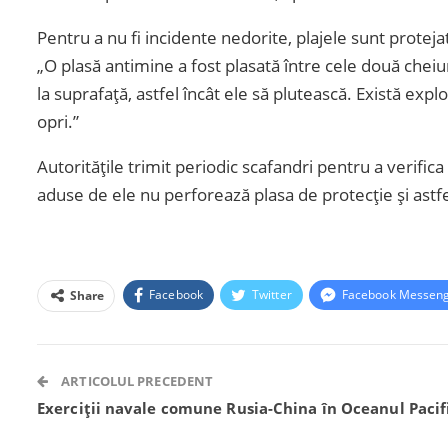
Pentru a nu fi incidente nedorite, plajele sunt prote
„O plasă antimine a fost plasată între cele două che
la suprafață, astfel încât ele să plutească. Există explo
opri.”
Autoritățile trimit periodic scafandri pentru a verifica 
aduse de ele nu perforează plasa de protecție și astf
Facebook
Twitter
Facebook Messen
Share
ARTICOLUL PRECEDENT
Exerciţii navale comune Rusia-China în Oceanul Pacif