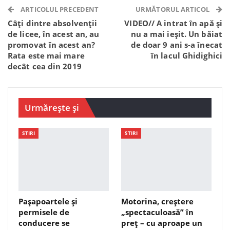
Telegram
WhatsApp
Viber
ARTICOLUL PRECEDENT
URMĂTORUL ARTICOL
Câți dintre absolvenții
VIDEO// A intrat în apă și
de licee, în acest an, au
nu a mai ieșit. Un băiat
promovat în acest an?
de doar 9 ani s-a înecat
Rata este mai mare
în lacul Ghidighici
decât cea din 2019
Urmărește și
STIRI
STIRI
Pașapoartele și
Motorina, creștere
permisele de
„spectaculoasă” în
conducere se
preț – cu aproape un