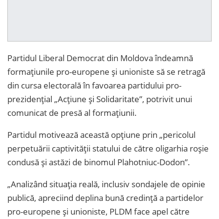
Partidul Liberal Democrat din Moldova îndeamnă
formațiunile pro-europene și unioniste să se retragă
din cursa electorală în favoarea partidului pro-
prezidențial „Acțiune și Solidaritate”, potrivit unui
comunicat de presă al formațiunii.
Partidul motivează această opțiune prin „pericolul
perpetuării captivității statului de către oligarhia roșie
condusă și astăzi de binomul Plahotniuc-Dodon”.
„Analizând situația reală, inclusiv sondajele de opinie
publică, apreciind deplina bună credință a partidelor
pro-europene și unioniste, PLDM face apel către