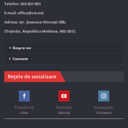
Telefon: 022-821-801
E-mail:
office@n4.md
Adresa: str. Șoseaua Hînceşti 38b,
Chișinău, Republica Moldova, MD-2012
Despre noi
Contacte
Rețele de socializare
Facebook
Youtube
Instagram
Likes
Abonați
Followers