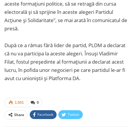
aceste formațiuni politice, să se retragă din cursa
electorală și să sprijine în aceste alegeri Partidul
Acțiune și Solidaritate”, se mai arată în comunicatul de
presă.
După ce a rămas fără lider de partid, PLDM a declarat
că nu va participa la aceste alegeri. Însuși Vladimir
Filat, fostul președinte al formațiunii a declarat acest
lucru, în pofida unor negocieri pe care partidul le-ar fi
avut cu unioniștii și Platforma DA.
1.501
0
Facebook
Twitter
Share
Facebook Messenger
OK.ru
VK