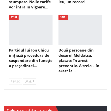
scumpesc. Noile tarife
leu, un record
vor intra în vigoare…
STIRI
STIRI
Partidul lui Ion Chicu
Două persoane din
inițiază procedura de
dosarul Moldatsa,
suspendare din funcție
plasate în arest
a președintei…
preventiv. A treia – în
arest la…
PREC.
URM.
Cele mai citite articole