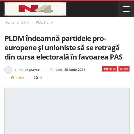
Home
STIRI
POLITIC
PLDM îndeamnă partidele pro-
europene și unioniste să se retragă
din cursa electorală în favoarea PAS
POLITIC
STIRI
Pe
luni , 28 iunie 2021
Autor
Reporter
1.501
0