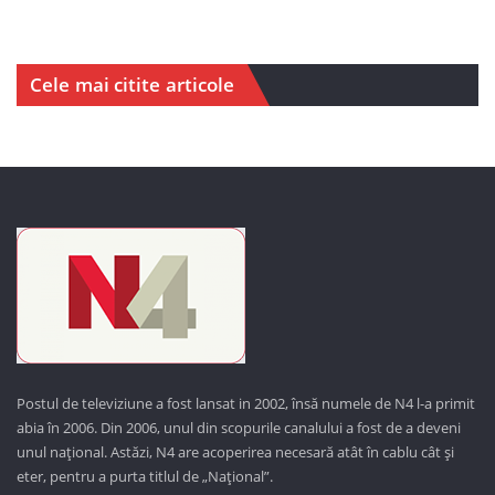
Cele mai citite articole
Postul de televiziune a fost lansat in 2002, însă numele de N4 l-a primit
abia în 2006. Din 2006, unul din scopurile canalului a fost de a deveni
unul național. Astăzi,
N4 are acoperirea necesară atât în cablu cât și
eter, pentru a purta titlul de „Național”.