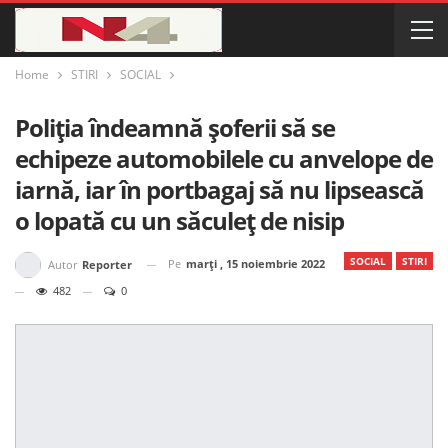
Home
STIRI
SOCIAL
Poliția îndeamnă șoferii să se
echipeze automobilele cu anvelope de
iarnă, iar în portbagaj să nu lipsească
o lopată cu un săculeț de nisip
SOCIAL
STIRI
Pe
marți , 15 noiembrie 2022
Autor
Reporter
482
0