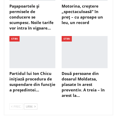
Pașapoartele și
Motorina, creștere
permisele de
„spectaculoasă” în
conducere se
preț – cu aproape un
scumpesc. Noile tarife
leu, un record
vor intra în vigoare…
STIRI
STIRI
Partidul lui Ion Chicu
Două persoane din
inițiază procedura de
dosarul Moldatsa,
suspendare din funcție
plasate în arest
a președintei…
preventiv. A treia – în
arest la…
PREC.
URM.