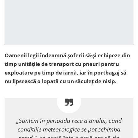
Oamenii legii îndeamnă șoferii să-și echipeze din
timp unitățile de transport cu pneuri pentru
exploatare pe timp de iarnă, iar în portbagaj să
nu lipsească o lopată cu un săculeț de nisip.
„Suntem în perioada rece a anului, când
condițiile meteorologice se pot schimba
rapid.”,
se arată într-o notă emisă de