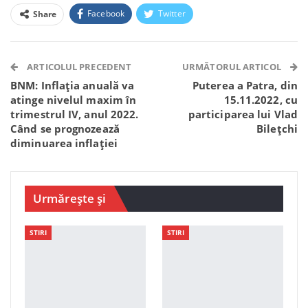
Facebook
Twitter
Share
Facebook Messenger
OK.ru
VK
Telegram
WhatsApp
Viber
ARTICOLUL PRECEDENT
URMĂTORUL ARTICOL
BNM: Inflația anuală va
Puterea a Patra, din
atinge nivelul maxim în
15.11.2022, cu
trimestrul IV, anul 2022.
participarea lui Vlad
Când se prognozează
Bilețchi
diminuarea inflației
Urmărește și
STIRI
STIRI