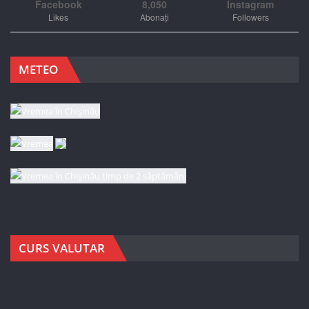
Facebook
8,050
Instagram
Likes
Abonați
Followers
METEO
CURS VALUTAR