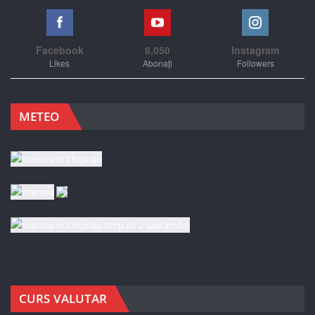
Facebook
8,050
Instagram
Likes
Abonați
Followers
METEO
CURS VALUTAR