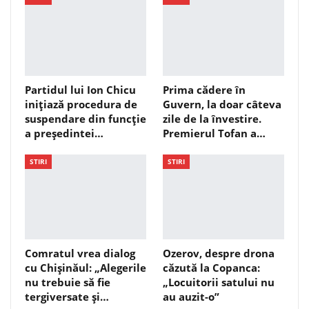
Partidul lui Ion Chicu
Prima cădere în
inițiază procedura de
Guvern, la doar câteva
suspendare din funcție
zile de la învestire.
a președintei…
Premierul Tofan a…
STIRI
STIRI
Comratul vrea dialog
Ozerov, despre drona
cu Chișinăul: „Alegerile
căzută la Copanca:
nu trebuie să fie
„Locuitorii satului nu
tergiversate și…
au auzit-o”