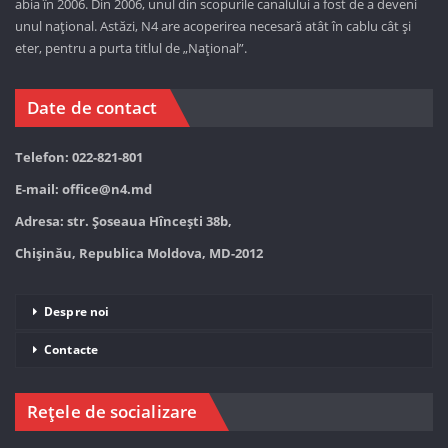
abia în 2006. Din 2006, unul din scopurile canalului a fost de a deveni
unul național. Astăzi,
N4 are acoperirea necesară atât în cablu cât și
eter, pentru a purta titlul de „Național”.
Date de contact
Telefon: 022-821-801
E-mail:
office@n4.md
Adresa: str. Șoseaua Hînceşti 38b,
Chișinău, Republica Moldova, MD-2012
Despre noi
Contacte
Rețele de socializare