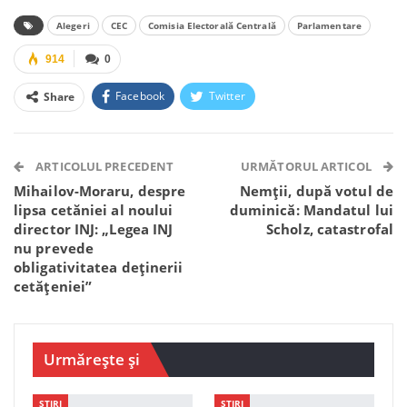
Alegeri
CEC
Comisia Electorală Centrală
Parlamentare
914
0
Facebook
Twitter
Share
Facebook Messenger
OK.ru
VK
Telegram
WhatsApp
Viber
ARTICOLUL PRECEDENT
URMĂTORUL ARTICOL
Mihailov-Moraru, despre
Nemții, după votul de
lipsa cetăniei al noului
duminică: Mandatul lui
director INJ: „Legea INJ
Scholz, catastrofal
nu prevede
obligativitatea deținerii
cetățeniei”
Urmărește și
STIRI
STIRI