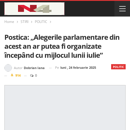
Home
STIRI
POLITIC
Postica: „Alegerile parlamentare din
acest an ar putea fi organizate
începând cu mijlocul lunii iulie”
POLITIC
Pe
luni , 24 februarie 2025
Autor
Dobrian Iana
914
0