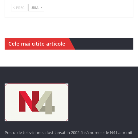
PREC.
URM.
Cele mai citite articole
Postul de televiziune a fost lansat in 2002, însă numele de N4 l-a primit