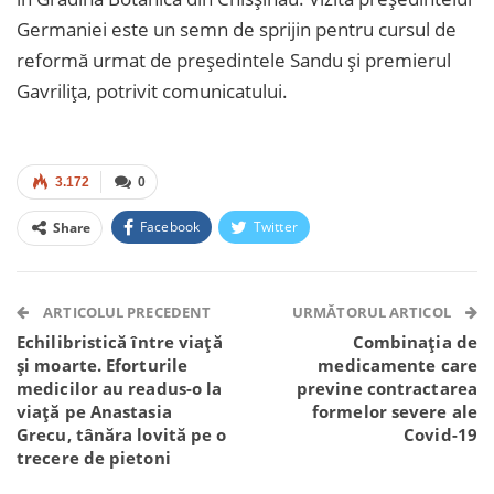
Germaniei este un semn de sprijin pentru cursul de
reformă urmat de președintele Sandu și premierul
Gavrilița, potrivit comunicatului.
3.172
0
Facebook
Twitter
Share
Facebook Messenger
OK.ru
VK
Telegram
WhatsApp
Viber
ARTICOLUL PRECEDENT
URMĂTORUL ARTICOL
Echilibristică între viață
Combinația de
și moarte. Eforturile
medicamente care
medicilor au readus-o la
previne contractarea
viață pe Anastasia
formelor severe ale
Grecu, tânăra lovită pe o
Covid-19
trecere de pietoni