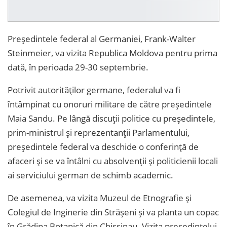
Președintele federal al Germaniei, Frank-Walter
Steinmeier, va vizita Republica Moldova pentru prima
dată, în perioada 29-30 septembrie.
Potrivit autorităților germane, federalul va fi
întâmpinat cu onoruri militare de către președintele
Maia Sandu. Pe lângă discuții politice cu președintele,
prim-ministrul și reprezentanții Parlamentului,
președintele federal va deschide o conferință de
afaceri și se va întâlni cu absolvenții și politicienii locali
ai serviciului german de schimb academic.
De asemenea, va vizita Muzeul de Etnografie și
Colegiul de Inginerie din Strășeni și va planta un copac
în Grădina Botanică din Chisșinau. Vizita președintelui