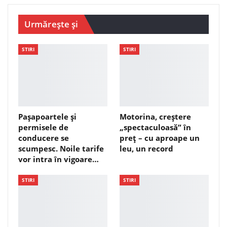
Urmărește și
STIRI
STIRI
Pașapoartele și
Motorina, creștere
permisele de
„spectaculoasă” în
conducere se
preț – cu aproape un
scumpesc. Noile tarife
leu, un record
vor intra în vigoare…
STIRI
STIRI