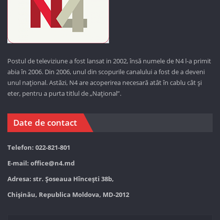
Postul de televiziune a fost lansat in 2002, însă numele de N4 l-a primit
abia în 2006. Din 2006, unul din scopurile canalului a fost de a deveni
unul național. Astăzi,
N4 are acoperirea necesară atât în cablu cât și
eter, pentru a purta titlul de „Național”.
Date de contact
Telefon: 022-821-801
E-mail:
office@n4.md
Adresa: str. Șoseaua Hînceşti 38b,
Chișinău, Republica Moldova, MD-2012