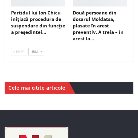
Partidul lui Ion Chicu
Două persoane din
inițiază procedura de
dosarul Moldatsa,
suspendare din funcție
plasate în arest
a președintei…
preventiv. A treia – în
arest la…
PREC.
URM.
Cele mai citite articole