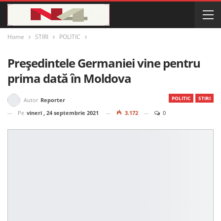
Home
STIRI
POLITIC
Președintele Germaniei vine pentru
prima dată în Moldova
POLITIC
STIRI
Autor
Reporter
Pe
vineri , 24 septembrie 2021
3.172
0