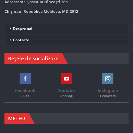
Adresa: str. Șoseaua Hînceşti 38b,
Chișinău, Republica Moldova, MD-2012
Despre noi
Contacte
Rețele de socializare
Facebook
Youtube
Instagram
Likes
Abonați
Followers
METEO