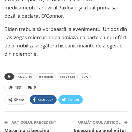
medicamentul antiviral Paxlovid și a luat prima sa
doză, a declarat O’Connor.
Biden trebuia să vorbească la evenimentul Unidos din
Las Vegas miercuri după-amiază, ca parte a unui efort
de a mobiliza alegătorii hispanici înainte de alegerile
din noiembrie.
COVID-19
Joe Biden
Las Vegas
SUA
483
0
Facebook
Twitter
Share
Facebook Messenger
OK.ru
VK
Telegram
WhatsApp
Viber
ARTICOLUL PRECEDENT
URMĂTORUL ARTICOL
Motorina și benzina
Începând cu anul viitor,