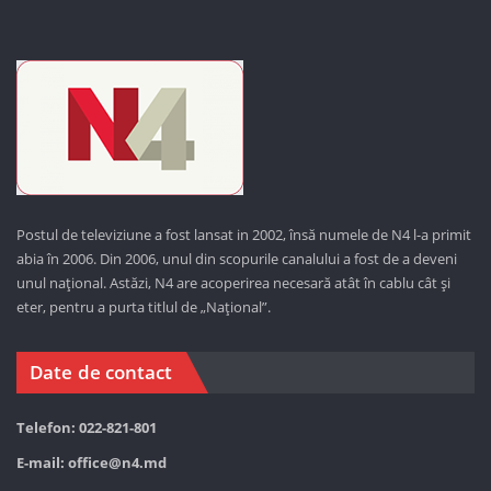
Postul de televiziune a fost lansat in 2002, însă numele de N4 l-a primit
abia în 2006. Din 2006, unul din scopurile canalului a fost de a deveni
unul național. Astăzi,
N4 are acoperirea necesară atât în cablu cât și
eter, pentru a purta titlul de „Național”.
Date de contact
Telefon: 022-821-801
E-mail:
office@n4.md