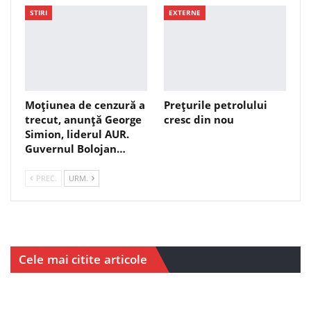
STIRI
EXTERNE
Moțiunea de cenzură a
Prețurile petrolului
trecut, anunță George
cresc din nou
Simion, liderul AUR.
Guvernul Bolojan…
PREC.
URM.
Cele mai citite articole