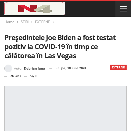
Home
STIRI
EXTERNE
Președintele Joe Biden a fost testat
pozitiv la COVID-19 în timp ce
călătorea în Las Vegas
EXTERNE
Pe
joi , 18 iulie 2024
Autor
Dobrian Iana
483
0