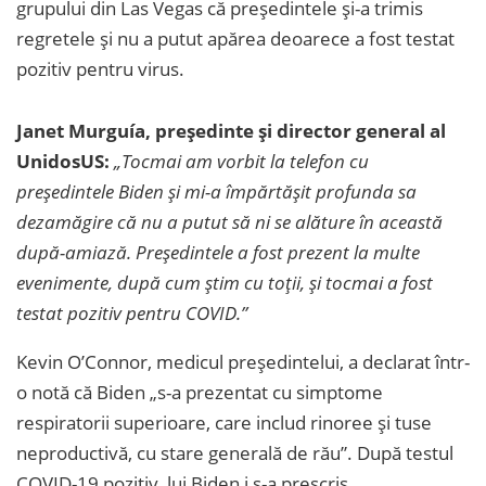
grupului din Las Vegas că președintele și-a trimis
regretele și nu a putut apărea deoarece a fost testat
pozitiv pentru virus.
Janet Murguía, președinte și director general al
UnidosUS:
„Tocmai am vorbit la telefon cu
președintele Biden și mi-a împărtășit profunda sa
dezamăgire că nu a putut să ni se alăture în această
după-amiază. Președintele a fost prezent la multe
evenimente, după cum știm cu toții, și tocmai a fost
testat pozitiv pentru COVID.”
Kevin O’Connor, medicul președintelui, a declarat într-
o notă că Biden „s-a prezentat cu simptome
respiratorii superioare, care includ rinoree și tuse
neproductivă, cu stare generală de rău”. După testul
COVID-19 pozitiv, lui Biden i s-a prescris