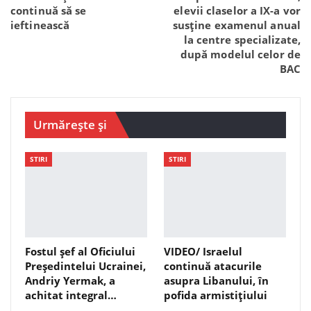
continuă să se
elevii claselor a IX-a vor
ieftinească
susține examenul anual
la centre specializate,
după modelul celor de
BAC
Urmărește și
STIRI
STIRI
Fostul șef al Oficiului
VIDEO/ Israelul
Președintelui Ucrainei,
continuă atacurile
Andriy Yermak, a
asupra Libanului, în
achitat integral…
pofida armistițiului