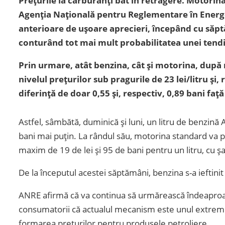
Prețurile la carburanți bat în retragere. Motorin
Agenția Națională pentru Reglementare în Energet
anterioare de ușoare aprecieri, începând cu săpt
conturând tot mai mult probabilitatea unei tendi
Prin urmare, atât benzina, cât și motorina, după m
nivelul prețurilor sub pragurile de 23 lei/litru și, r
diferință de doar 0,55 și, respectiv, 0,89 bani faț
Astfel, sâmbătă, duminică și luni, un litru de benzină 
bani mai puțin. La rândul său, motorina standard va put
maxim de 19 de lei și 95 de bani pentru un litru, cu ș
De la începutul acestei săptămâni, benzina s-a ieftinit
ANRE afirmă că va continua să urmărească îndeaproape 
consumatorii că actualul mecanism este unul extrem 
formarea prețurilor pentru produsele petroliere.