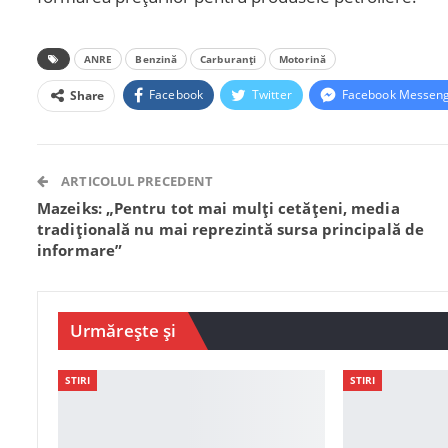
ANRE
Benzină
Carburanți
Motorină
Facebook
Twitter
Facebook Messen
Share
ARTICOLUL PRECEDENT
Mazeiks: „Pentru tot mai mulți cetățeni, media
tradițională nu mai reprezintă sursa principală de
informare”
Urmărește și
STIRI
STIRI