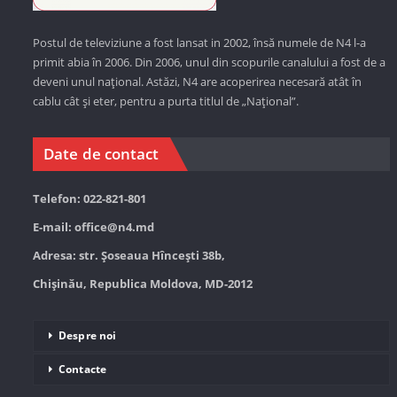
Postul de televiziune a fost lansat in 2002, însă numele de N4 l-a
primit abia în 2006. Din 2006, unul din scopurile canalului a fost de a
deveni unul național. Astăzi,
N4 are acoperirea necesară atât în
cablu cât și eter, pentru a purta titlul de „Național”.
Date de contact
Telefon: 022-821-801
E-mail:
office@n4.md
Adresa: str. Șoseaua Hînceşti 38b,
Chișinău, Republica Moldova, MD-2012
Despre noi
Contacte