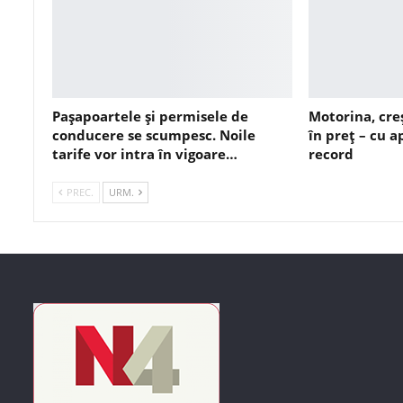
Pașapoartele și permisele de
Motorina, cre
conducere se scumpesc. Noile
în preț – cu 
tarife vor intra în vigoare…
record
PREC.
URM.