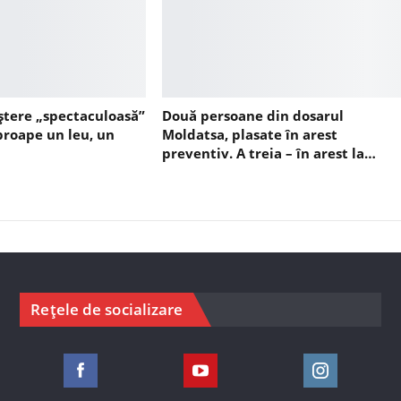
ștere „spectaculoasă”
Două persoane din dosarul
aproape un leu, un
Moldatsa, plasate în arest
preventiv. A treia – în arest la…
Rețele de socializare