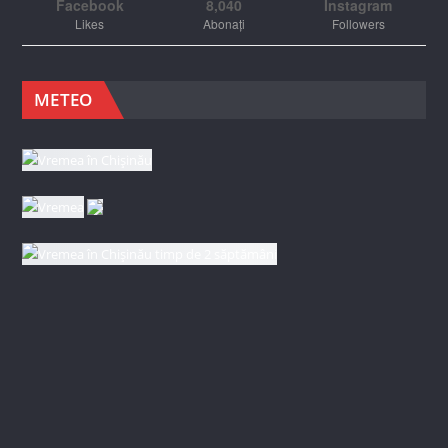
Facebook
8,040
Instagram
Likes
Abonați
Followers
METEO