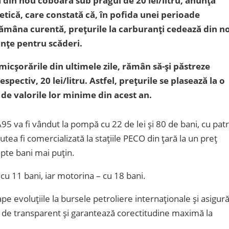
a din nou coboară sub pragul de 20 lei/litru, anunță
ică, care constată că, în pofida unei perioade
ămâna curentă, prețurile la carburanți cedează din n
nțe pentru scăderi.
icșorările din ultimele zile, rămân să-și păstreze
espectiv, 20 lei/litru. Astfel, prețurile se plasează la o
ă de valorile lor minime din acest an.
A95 va fi vândut la pompă cu 22 de lei și 80 de bani, cu pat
ea fi comercializată la stațiile PECO din țară la un preț
apte bani mai puțin.
 cu 11 bani, iar motorina – cu 18 bani.
evoluțiile la bursele petroliere internaționale și asigur
de transparent și garantează corectitudine maximă la