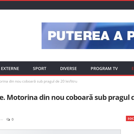
EXTERNE
SPORT
DIVERSE
PROGRAM TV
E
orina din nou coboară sub pragul de 20 lei/litru
ere. Motorina din nou coboară sub pragul 
SOC
0