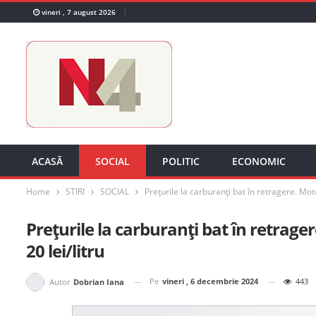
vineri , 7 august 2026
ACASĂ
SOCIAL
POLITIC
ECONOMIC
Home
STIRI
SOCIAL
Prețurile la carburanți bat în retragere. Mot
Prețurile la carburanți bat în retrag
20 lei/litru
Pe
vineri , 6 decembrie 2024
443
Autor
Dobrian Iana