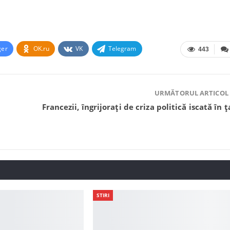
ger
OK.ru
VK
Telegram
443
URMĂTORUL ARTICOL
Francezii, îngrijorați de criza politică iscată în ț
STIRI