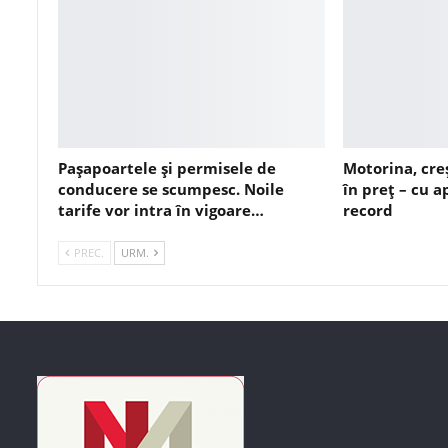
Pașapoartele și permisele de
Motorina, cre
conducere se scumpesc. Noile
în preț – cu 
tarife vor intra în vigoare…
record
PREC.
URM.