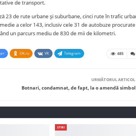
litative de transport.
ă 23 de rute urbane și suburbane, cinci rute în trafic urba
a medie a celor 143, inclusiv cele 31 de autobuze procurate
având un parcurs mediu de 830 de mii de kilometri.
ger
OK.ru
VK
Telegram
485
URMĂTORUL ARTICOL
Botnari, condamnat, de fapt, la o amendă simbol
STIRI