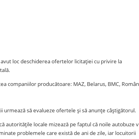
vut loc deschiderea ofertelor licitației cu privire la
tală.
artea companiilor producătoare: MAZ, Belarus, BMC, Român
ții urmează să evalueze ofertele și să anunțe câștigătorul.
ă autoritățile locale mizează pe faptul că noile autobuze 
liminate problemele care există de ani de zile, iar locuitorii