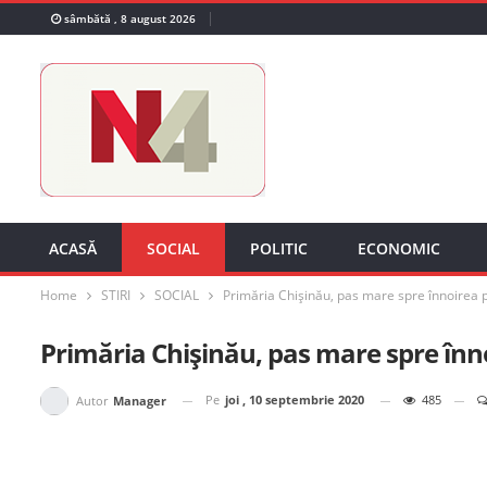
sâmbătă , 8 august 2026
ACASĂ
SOCIAL
POLITIC
ECONOMIC
Home
STIRI
SOCIAL
Primăria Chișinău, pas mare spre înnoirea 
Primăria Chișinău, pas mare spre înn
Pe
joi , 10 septembrie 2020
485
Autor
Manager