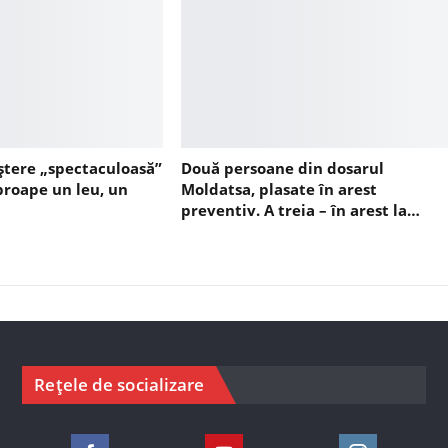
ștere „spectaculoasă”
Două persoane din dosarul
aproape un leu, un
Moldatsa, plasate în arest
preventiv. A treia – în arest la…
Rețele de socializare