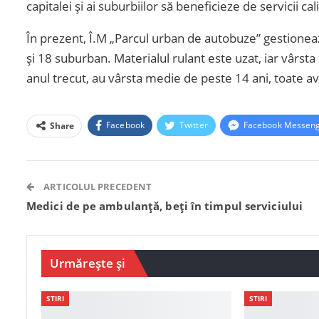
capitalei și ai suburbiilor să beneficieze de servicii ca
În prezent, Î.M „Parcul urban de autobuze” gestioneaz
și 18 suburban. Materialul rulant este uzat, iar vârst
anul trecut, au vârsta medie de peste 14 ani, toate 
Facebook
Twitter
Facebook Messen
Share
ARTICOLUL PRECEDENT
Medici de pe ambulanță, beți în timpul serviciului
Urmărește și
STIRI
STIRI