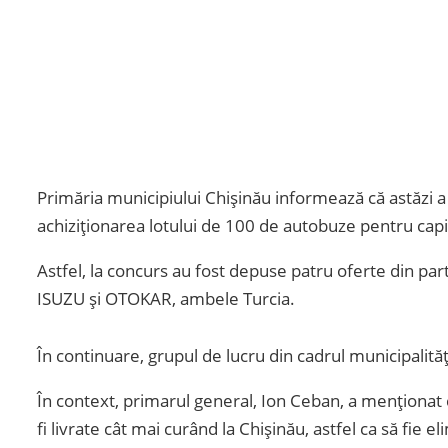
Primăria municipiului Chișinău informează că astăzi a a
achiziționarea lotului de 100 de autobuze pentru capi
Astfel, la concurs au fost depuse patru oferte din p
ISUZU și OTOKAR, ambele Turcia.
În continuare, grupul de lucru din cadrul municipalită
În context, primarul general, Ion Ceban, a menționat c
fi livrate cât mai curând la Chișinău, astfel ca să fie e