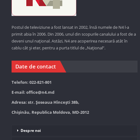
Postul de televiziune a fost lansat in 2002, însă numele de N4 l-a
primit abia în 2006. Din 2006, unul din scopurile canalului a fost de a
deveni unul național. Astăzi,
N4 are acoperirea necesară atât în
cablu cât și eter, pentru a purta titlul de „Național”.
Date de contact
Telefon: 022-821-801
E-mail:
office@n4.md
Adresa: str. Șoseaua Hînceşti 38b,
Chișinău, Republica Moldova, MD-2012
Despre noi