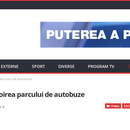
EXTERNE
SPORT
DIVERSE
PROGRAM TV
E
parcului de autobuze
oirea parcului de autobuze
Video
SOC
0