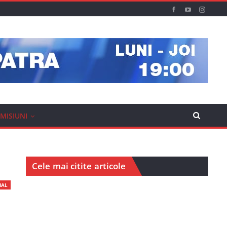
MISIUNI
Cele mai citite articole
IAL