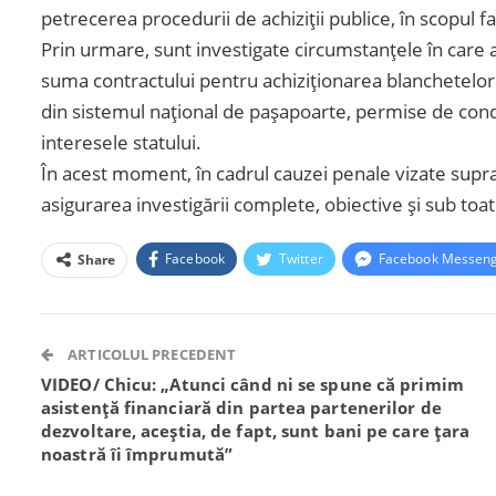
petrecerea procedurii de achiziții publice, în scopul 
Prin urmare, sunt investigate circumstanțele în care a
suma contractului pentru achiziționarea blanchetelor 
din sistemul național de pașapoarte, permise de conduc
interesele statului.
În acest moment, în cadrul cauzei penale vizate supr
asigurarea investigării complete, obiective și sub toa
Facebook
Twitter
Facebook Messen
Share
ARTICOLUL PRECEDENT
VIDEO/ Chicu: „Atunci când ni se spune că primim
asistență financiară din partea partenerilor de
dezvoltare, aceștia, de fapt, sunt bani pe care țara
noastră îi împrumută”