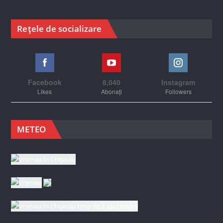
Rețele de socializare
Facebook
8,040
Instagram
Likes
Abonați
Followers
METEO