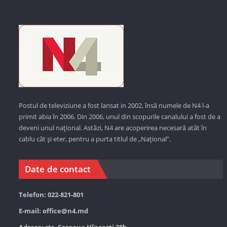
Postul de televiziune a fost lansat in 2002, însă numele de N4 l-a
primit abia în 2006. Din 2006, unul din scopurile canalului a fost de a
deveni unul național. Astăzi,
N4 are acoperirea necesară atât în
cablu cât și eter, pentru a purta titlul de „Național”.
Date de contact
Telefon: 022-821-801
E-mail:
office@n4.md
Adresa: str. Șoseaua Hînceşti 38b,