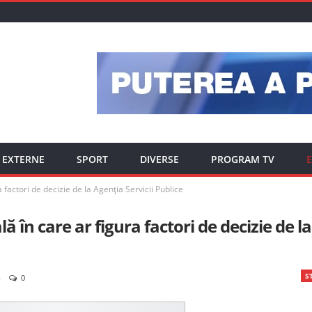
EXTERNE
SPORT
DIVERSE
PROGRAM TV
E
factori de decizie de la Agenția Servicii Publice
 în care ar figura factori de decizie de la
ST
0