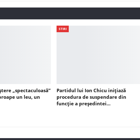
STIRI
ștere „spectaculoasă”
Partidul lui Ion Chicu inițiază
aproape un leu, un
procedura de suspendare din
funcție a președintei…