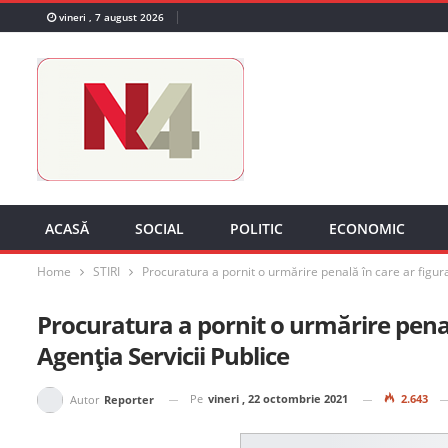
vineri , 7 august 2026
ACASĂ
SOCIAL
POLITIC
ECONOMIC
Home
STIRI
Procuratura a pornit o urmărire penală în care ar figura 
Procuratura a pornit o urmărire penală
Agenția Servicii Publice
Pe
vineri , 22 octombrie 2021
2.643
Autor
Reporter