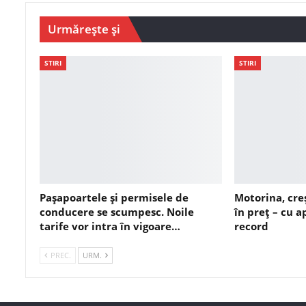
Urmărește și
STIRI
STIRI
Pașapoartele și permisele de
Motorina, cre
conducere se scumpesc. Noile
în preț – cu 
tarife vor intra în vigoare…
record
PREC.
URM.