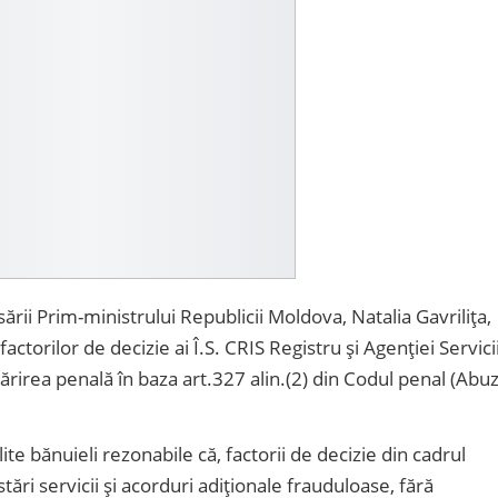
ării Prim-ministrului Republicii Moldova, Natalia Gavrilița,
factorilor de decizie ai Î.S. CRIS Registru și Agenției Servici
rirea penală în baza art.327 alin.(2) din Codul penal (Abuz
ilite bănuieli rezonabile că, factorii de decizie din cadrul
tări servicii și acorduri adiționale frauduloase, fără