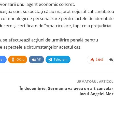
favorizării unui agent economic concret.
ceștia sunt suspectați că au majorat nejustificat cantitatea
cu tehnologii de personalizare pentru actele de identitate
ere și certificate de înmatriculare, fapt ce a prejudiciat
a, se efectuează acțiuni de urmărire penală pentru
te aspectele a circumstanțelor acestui caz.
ger
OK.ru
VK
Telegram
2.643
URMĂTORUL ARTICOL
În decembrie, Germania va avea un alt cancelar,
locul Angelei Mer