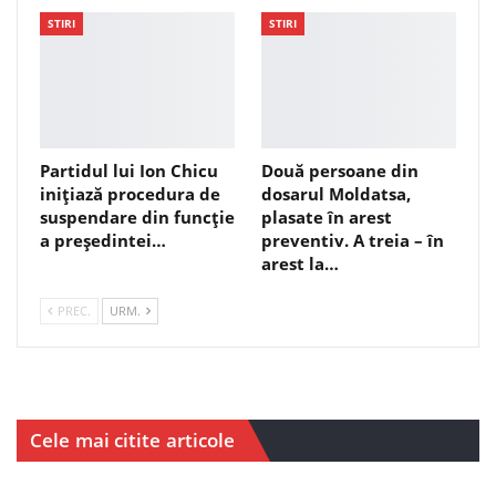
STIRI
STIRI
Partidul lui Ion Chicu
Două persoane din
inițiază procedura de
dosarul Moldatsa,
suspendare din funcție
plasate în arest
a președintei…
preventiv. A treia – în
arest la…
PREC.
URM.
Cele mai citite articole