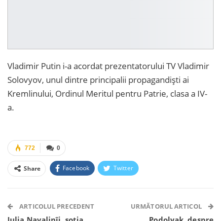
Vladimir Putin i-a acordat prezentatorului TV Vladimir
Solovyov, unul dintre principalii propagandiști ai
Kremlinului, Ordinul Meritul pentru Patrie, clasa a IV-
a.
772
0
Facebook
Twitter
Share
Facebook Messenger
OK.ru
VK
Telegram
WhatsApp
Viber
ARTICOLUL PRECEDENT
URMĂTORUL ARTICOL
Iulia Navalinîi, soția
Podolyak, despre