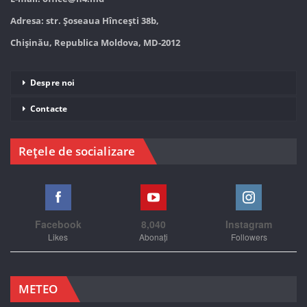
Adresa: str. Șoseaua Hînceşti 38b,
Chișinău, Republica Moldova, MD-2012
Despre noi
Contacte
Rețele de socializare
Facebook
8,040
Instagram
Likes
Abonați
Followers
METEO