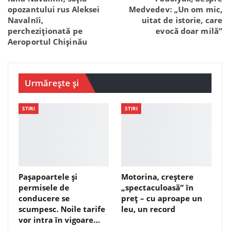
opozantului rus Aleksei
Medvedev: „Un om mic,
Navalnîi,
uitat de istorie, care
percheziționată pe
evocă doar milă”
Aeroportul Chișinău
Urmărește și
STIRI
STIRI
Pașapoartele și
Motorina, creștere
permisele de
„spectaculoasă” în
conducere se
preț – cu aproape un
scumpesc. Noile tarife
leu, un record
vor intra în vigoare…