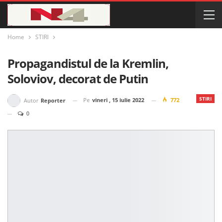
Home
STIRI
Propagandistul de la Kremlin,
Soloviov, decorat de Putin
STIRI
Pe
vineri , 15 iulie 2022
772
Autor
Reporter
0