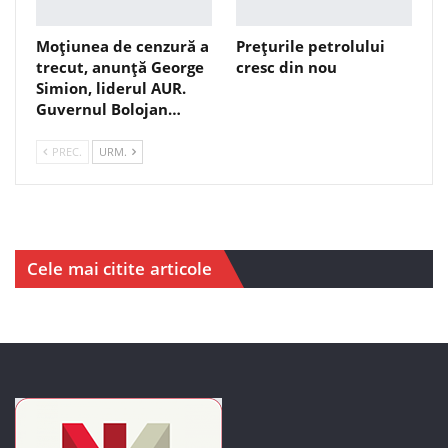
Moțiunea de cenzură a
Prețurile petrolului
trecut, anunță George
cresc din nou
Simion, liderul AUR.
Guvernul Bolojan…
PREC.
URM.
Cele mai citite articole