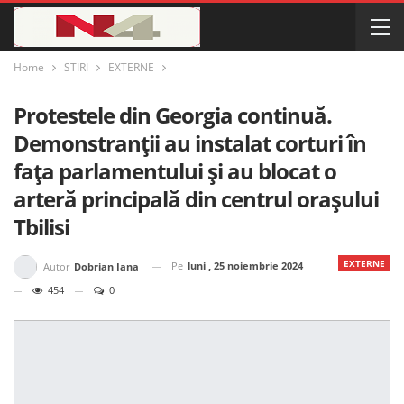
Home
STIRI
EXTERNE
Protestele din Georgia continuă.
Demonstranții au instalat corturi în
fața parlamentului și au blocat o
arteră principală din centrul orașului
Tbilisi
EXTERNE
Pe
luni , 25 noiembrie 2024
Autor
Dobrian Iana
454
0