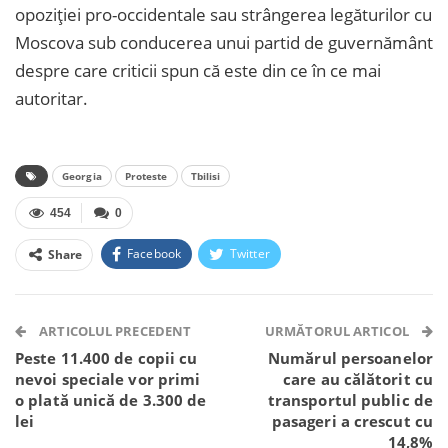
opoziției pro-occidentale sau strângerea legăturilor cu
Moscova sub conducerea unui partid de guvernământ
despre care criticii spun că este din ce în ce mai
autoritar.
Georgia
Proteste
Tbilisi
454
0
Facebook
Twitter
Share
Facebook Messenger
OK.ru
VK
Telegram
WhatsApp
Viber
ARTICOLUL PRECEDENT
URMĂTORUL ARTICOL
Peste 11.400 de copii cu
Numărul persoanelor
nevoi speciale vor primi
care au călătorit cu
o plată unică de 3.300 de
transportul public de
lei
pasageri a crescut cu
14,8%