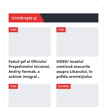
Urmărește și
STIRI
STIRI
Fostul șef al Oficiului
VIDEO/ Israelul
Președintelui Ucrainei,
continuă atacurile
Andriy Yermak, a
asupra Libanului, în
achitat integral…
pofida armistițiului
STIRI
EXTERNE