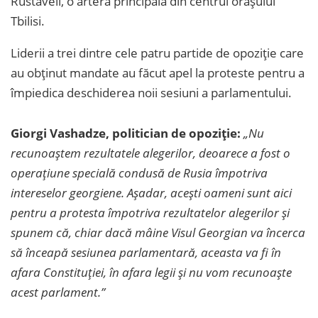
Rustaveli, o arteră principală din centrul orașului
Tbilisi.
Liderii a trei dintre cele patru partide de opoziție care
au obținut mandate au făcut apel la proteste pentru a
împiedica deschiderea noii sesiuni a parlamentului.
Giorgi Vashadze, politician de opoziție:
„Nu
recunoaștem rezultatele alegerilor, deoarece a fost o
operațiune specială condusă de Rusia împotriva
intereselor georgiene. Așadar, acești oameni sunt aici
pentru a protesta împotriva rezultatelor alegerilor și
spunem că, chiar dacă mâine Visul Georgian va încerca
să înceapă sesiunea parlamentară, aceasta va fi în
afara Constituției, în afara legii și nu vom recunoaște
acest parlament.”