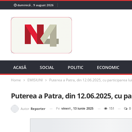
duminică , 9 august 2026
ACASĂ
SOCIAL
POLITIC
ECONOMIC
Home
EMISIUNI
Puterea a Patra, din 12.06.2025, cu participarea lu
Puterea a Patra, din 12.06.2025, cu pa
Pe
vineri , 13 iunie 2025
151
0
Autor
Reporter