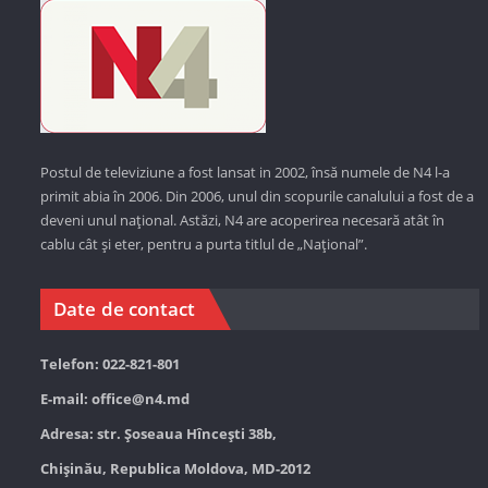
Postul de televiziune a fost lansat in 2002, însă numele de N4 l-a
primit abia în 2006. Din 2006, unul din scopurile canalului a fost de a
deveni unul național. Astăzi,
N4 are acoperirea necesară atât în
cablu cât și eter, pentru a purta titlul de „Național”.
Date de contact
Telefon: 022-821-801
E-mail:
office@n4.md
Adresa: str. Șoseaua Hînceşti 38b,
Chișinău, Republica Moldova, MD-2012