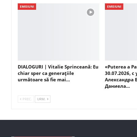
EMISIUNI
EMISIUNI
DIALOGURI | Vitalie Sprinceană: Eu
«Puterea a Pa
chiar sper ca generațiile
30.07.2026, с
următoare să fie mai…
Александра 
Даниела…
PREC.
URM.