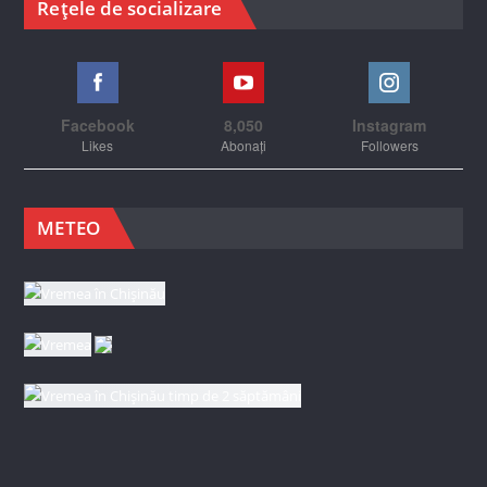
Rețele de socializare
Facebook
8,050
Instagram
Likes
Abonați
Followers
METEO