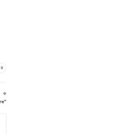
0
re”