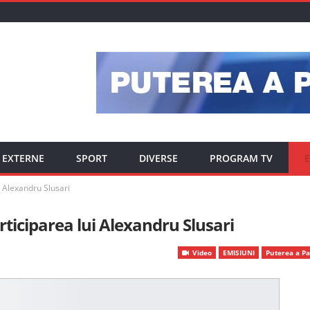
EXTERNE
SPORT
DIVERSE
PROGRAM TV
E
i Alexandru Slusari
rticiparea lui Alexandru Slusari
Video
EMISIUNI
Puterea a Pa