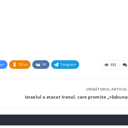
ger
OK.ru
VK
Telegram
151
URMĂTORUL ARTICOL
Israelul a atacat Iranul, care promite „răzbuna