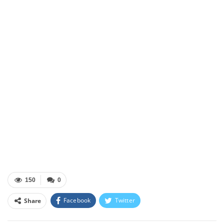
150
0
Facebook
Twitter
Share
Facebook Messenger
OK.ru
VK