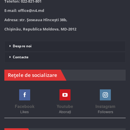
Telefon: 022-821-801
E-mail:
office@n4.md
Adresa: str. Șoseaua Hînceşti 38b,
Chișinău, Republica Moldova, MD-2012
Despre noi
Contacte
Rețele de socializare
Facebook
Youtube
Instagram
Likes
Abonați
Followers