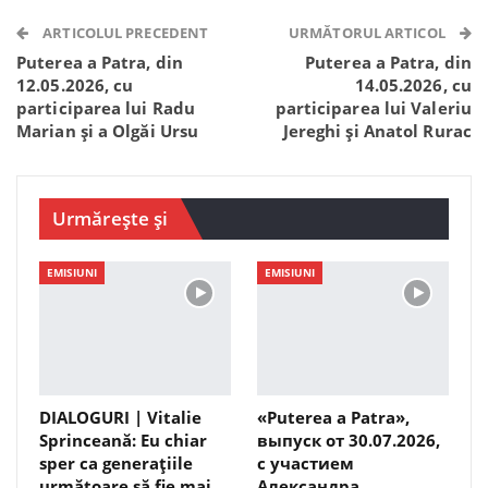
Telegram
WhatsApp
Viber
ARTICOLUL PRECEDENT
URMĂTORUL ARTICOL
Puterea a Patra, din
Puterea a Patra, din
12.05.2026, cu
14.05.2026, cu
participarea lui Radu
participarea lui Valeriu
Marian și a Olgăi Ursu
Jereghi și Anatol Rurac
Urmărește și
EMISIUNI
EMISIUNI
DIALOGURI | Vitalie
«Puterea a Patra»,
Sprinceană: Eu chiar
выпуск от 30.07.2026,
sper ca generațiile
с участием
următoare să fie mai…
Александра