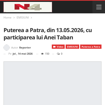
Home
EMISIUNI
Puterea a Patra, din 13.05.2026, cu
participarea lui Anei Taban
Video
EMISIUNI
Puterea a Patra
Autor
Reporter
Pe
joi , 14 mai 2026
150
0