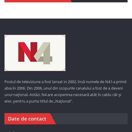
Postul de televiziune a fost lansat in 2002, însă numele de N4 l-a primit
abia în 2006. Din 2006, unul din scopurile canalului a fost de a deveni
unul național. Astăzi,
N4 are acoperirea necesară atât în cablu cât și
eter, pentru a purta titlul de „Național”.
Date de contact