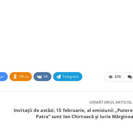
ger
OK.ru
VK
Telegram
479
URMĂTORUL ARTICOL
Invitații de astăzi, 15 februarie, al emisiunii „Putere
Patra” sunt Ion Chirtoacă și Iurie Mărgine