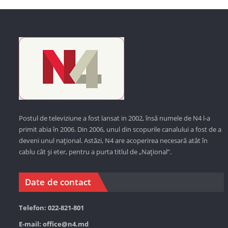
Postul de televiziune a fost lansat in 2002, însă numele de N4 l-a
primit abia în 2006. Din 2006, unul din scopurile canalului a fost de a
deveni unul național. Astăzi,
N4 are acoperirea necesară atât în
cablu cât și eter, pentru a purta titlul de „Național”.
Date de contact
Telefon: 022-821-801
E-mail:
office@n4.md