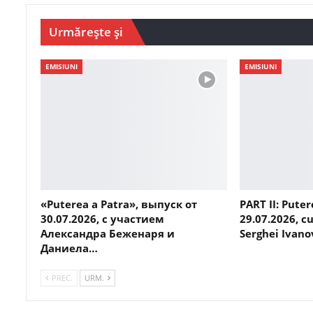
Urmărește și
EMISIUNI
EMISIUNI
«Puterea a Patra», выпуск от
PART II: Puter
30.07.2026, с участием
29.07.2026, cu
Александра Беженаря и
Serghei Ivano
Даниела…
PREC.
URM.