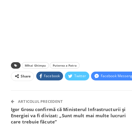
MIhai Ghimpu
Puterea a Patra
Facebook
Twitter
Facebook Messen
Share
ARTICOLUL PRECEDENT
Igor Grosu confirmă că Ministerul Infrastructurii și
Energiei va fi divizat: „Sunt mult mai multe lucruri
care trebuie făcute”