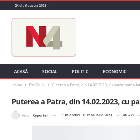
joi , 6 august 2026
ACASĂ
SOCIAL
POLITIC
ECONOMIC
Home
EMISIUNI
Puterea a Patra, din 14.02.2023, cu participarea l
Puterea a Patra, din 14.02.2023, cu p
Pe
miercuri , 15 februarie 2023
479
Autor
Reporter