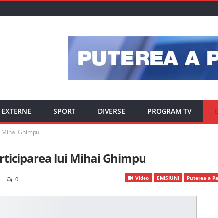
EXTERNE
SPORT
DIVERSE
PROGRAM TV
E
ui Mihai Ghimpu
articiparea lui Mihai Ghimpu
Video
EMISIUNI
Puterea a Pa
0