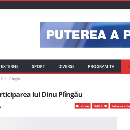
EXTERNE
SPORT
DIVERSE
PROGRAM TV
E
i Dinu Plîngău
rticiparea lui Dinu Plîngău
Video
EMISIUNI
Puterea a Pa
0