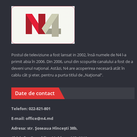
Postul de televiziune a fost lansat in 2002, însă numele de N4 l-a
primit abia în 2006. Din 2006, unul din scopurile canalului a fost de a
deveni unul național. Astăzi,
N4 are acoperirea necesară atât în
cablu cât și eter, pentru a purta titlul de „Național”.
Date de contact
Telefon: 022-821-801
E-mail:
office@n4.md
Adresa: str. Șoseaua Hînceşti 38b,