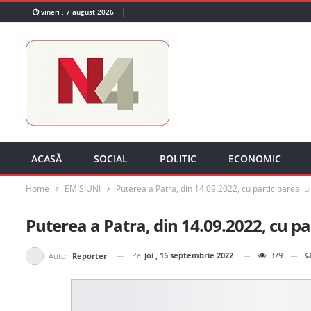
vineri , 7 august 2026
ACASĂ
SOCIAL
POLITIC
ECONOMIC
Home
EMISIUNI
Puterea a Patra, din 14.09.2022, cu participarea lu
Puterea a Patra, din 14.09.2022, cu pa
Pe
joi , 15 septembrie 2022
379
Autor
Reporter