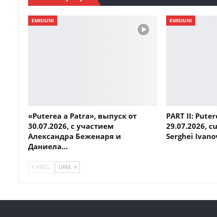
EMISIUNI
EMISIUNI
«Puterea a Patra», выпуск от
PART II: Puter
30.07.2026, с участием
29.07.2026, cu
Александра Беженаря и
Serghei Ivano
Даниела…
PREC.
URM.