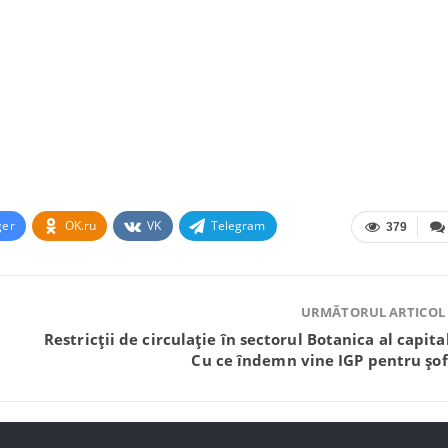
ger
OK.ru
VK
Telegram
379
URMĂTORUL ARTICOL
Restricții de circulație în sectorul Botanica al capital
Cu ce îndemn vine IGP pentru șof