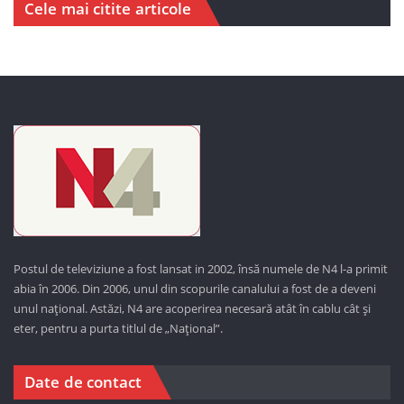
Cele mai citite articole
Postul de televiziune a fost lansat in 2002, însă numele de N4 l-a primit
abia în 2006. Din 2006, unul din scopurile canalului a fost de a deveni
unul național. Astăzi,
N4 are acoperirea necesară atât în cablu cât și
eter, pentru a purta titlul de „Național”.
Date de contact