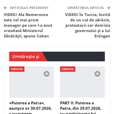
Telegram
WhatsApp
Viber
ARTICOLUL PRECEDENT
URMĂTORUL ARTICOL
VIDEO/ Ala Nemerenco
VIDEO/ În Turcia, lovită
este cel mai prost
de un val de sărăcie,
manager pe care l-a avut
protestarii cer demisia
vreodată Ministerul
guvernului și a lui
Sănătății, spune Ceban
Erdogan
Urmărește și
EMISIUNI
EMISIUNI
«Puterea a Patra»,
PART II: Puterea a
выпуск от 30.07.2026,
Patra, din 29.07.2026,
с участием
cu participarea lui