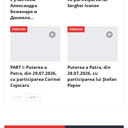
Александра
Serghei Ivanov
Беженаря и
Даниела…
EMISIUNI
EMISIUNI
PART I: Puterea a
Puterea a Patra, din
Patra, din 29.07.2026,
28.07.2026, cu
cu participarea Corinei
participarea lui Ștefan
Cojocaru
Popov
PREC.
URM.