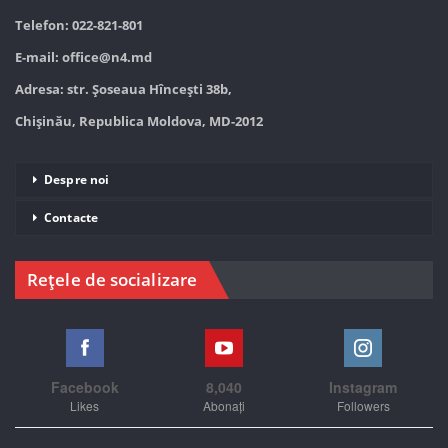
Telefon: 022-821-801
E-mail:
office@n4.md
Adresa: str. Șoseaua Hînceşti 38b,
Chișinău, Republica Moldova, MD-2012
Despre noi
Contacte
Rețele de socializare
Facebook
8,040
Instagram
Likes
Abonați
Followers