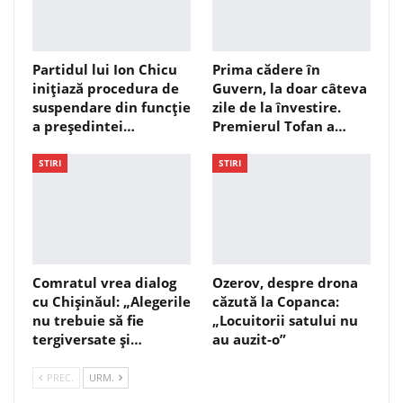
Partidul lui Ion Chicu
Prima cădere în
inițiază procedura de
Guvern, la doar câteva
suspendare din funcție
zile de la învestire.
a președintei…
Premierul Tofan a…
STIRI
STIRI
Comratul vrea dialog
Ozerov, despre drona
cu Chișinăul: „Alegerile
căzută la Copanca:
nu trebuie să fie
„Locuitorii satului nu
tergiversate și…
au auzit-o”
PREC.
URM.