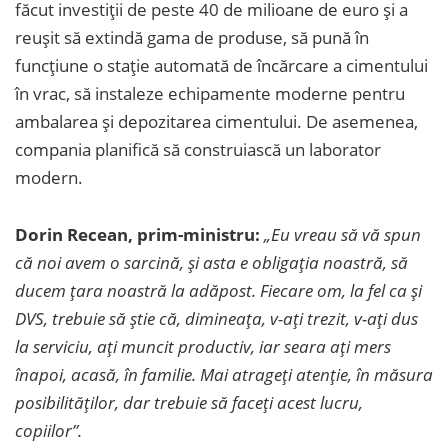
făcut investiții de peste 40 de milioane de euro și a
reușit să extindă gama de produse, să pună în
funcțiune o stație automată de încărcare a cimentului
în vrac, să instaleze echipamente moderne pentru
ambalarea și depozitarea cimentului. De asemenea,
compania planifică să construiască un laborator
modern.
Dorin Recean, prim-ministru:
„Eu vreau să vă spun
că noi avem o sarcină, și asta e obligația noastră, să
ducem țara noastră la adăpost. Fiecare om, la fel ca și
DVS, trebuie să știe că, dimineața, v-ați trezit, v-ați dus
la serviciu, ați muncit productiv, iar seara ați mers
înapoi, acasă, în familie. Mai atrageți atenție, în măsura
posibilităților, dar trebuie să faceți acest lucru,
copiilor”.