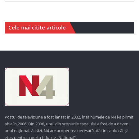
Cele mai citite articole
Postul de televiziune a fost lansat in 2002, însă numele de N4 l-a primit
abia în 2006. Din 2006, unul din scopurile canalului a fost de a deveni
unul național. Astăzi,
N4 are acoperirea necesară atât în cablu cât și
eter, pentru a purta titlul de „Național”.