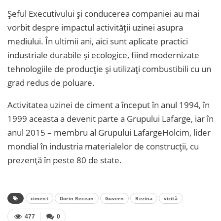
Șeful Executivului și conducerea companiei au mai
vorbit despre impactul activității uzinei asupra
mediului. În ultimii ani, aici sunt aplicate practici
industriale durabile și ecologice, fiind modernizate
tehnologiile de producție și utilizați combustibili cu un
grad redus de poluare.
Activitatea uzinei de ciment a început în anul 1994, în
1999 aceasta a devenit parte a Grupului Lafarge, iar în
anul 2015 – membru al Grupului LafargeHolcim, lider
mondial în industria materialelor de construcții, cu
prezență în peste 80 de state.
ciment
Dorin Recean
Guvern
Rezina
vizită
477
0