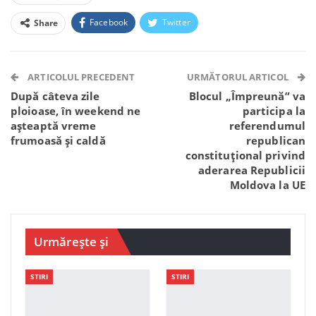
Facebook
Twitter
Share
Facebook Messenger
OK.ru
VK
Telegram
WhatsApp
Viber
ARTICOLUL PRECEDENT
URMĂTORUL ARTICOL
După câteva zile
Blocul „Împreună” va
ploioase, în weekend ne
participa la
așteaptă vreme
referendumul
frumoasă și caldă
republican
constituțional privind
aderarea Republicii
Moldova la UE
Urmărește și
STIRI
STIRI