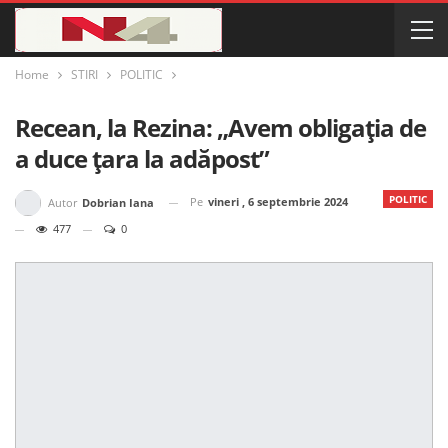
Home
STIRI
POLITIC
Recean, la Rezina: „Avem obligația de
a duce țara la adăpost”
POLITIC
Pe
vineri , 6 septembrie 2024
Autor
Dobrian Iana
477
0