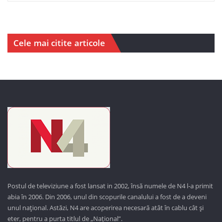
Cele mai citite articole
Postul de televiziune a fost lansat in 2002, însă numele de N4 l-a primit
abia în 2006. Din 2006, unul din scopurile canalului a fost de a deveni
unul național. Astăzi,
N4 are acoperirea necesară atât în cablu cât și
eter, pentru a purta titlul de „Național”.