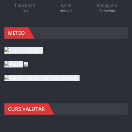
Facebook
8,040
Instagram
Likes
Abonați
Followers
METEO
CURS VALUTAR