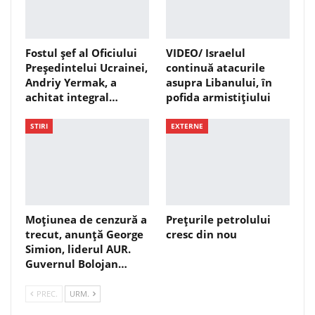
Fostul șef al Oficiului
VIDEO/ Israelul
Președintelui Ucrainei,
continuă atacurile
Andriy Yermak, a
asupra Libanului, în
achitat integral…
pofida armistițiului
STIRI
EXTERNE
Moțiunea de cenzură a
Prețurile petrolului
trecut, anunță George
cresc din nou
Simion, liderul AUR.
Guvernul Bolojan…
PREC.
URM.