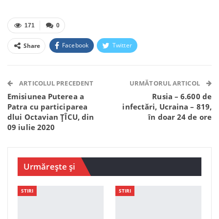
171
0
Facebook
Twitter
Share
Facebook Messenger
OK.ru
VK
Telegram
WhatsApp
Viber
ARTICOLUL PRECEDENT
URMĂTORUL ARTICOL
Emisiunea Puterea a
Rusia – 6.600 de
Patra cu participarea
infectări, Ucraina – 819,
dlui Octavian ȚÎCU, din
în doar 24 de ore
09 iulie 2020
Urmărește și
STIRI
STIRI