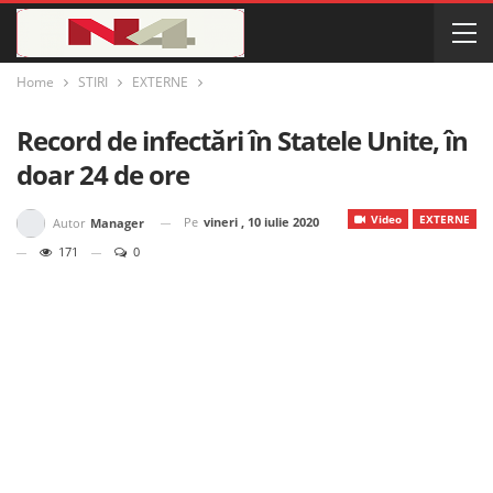
Home
STIRI
EXTERNE
Record de infectări în Statele Unite, în
doar 24 de ore
Video
EXTERNE
Pe
vineri , 10 iulie 2020
Autor
Manager
171
0