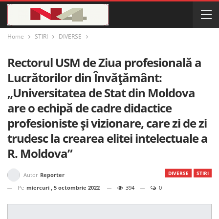
Home
STIRI
DIVERSE
Rectorul USM de Ziua profesională a
Lucrătorilor din Învățământ:
„Universitatea de Stat din Moldova
are o echipă de cadre didactice
profesioniste și vizionare, care zi de zi
trudesc la crearea elitei intelectuale a
R. Moldova”
DIVERSE
STIRI
Autor
Reporter
Pe
miercuri , 5 octombrie 2022
394
0