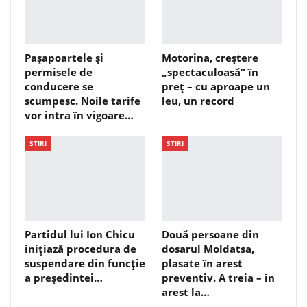
Pașapoartele și
Motorina, creștere
permisele de
„spectaculoasă” în
conducere se
preț – cu aproape un
scumpesc. Noile tarife
leu, un record
vor intra în vigoare…
STIRI
STIRI
Partidul lui Ion Chicu
Două persoane din
inițiază procedura de
dosarul Moldatsa,
suspendare din funcție
plasate în arest
a președintei…
preventiv. A treia – în
arest la…