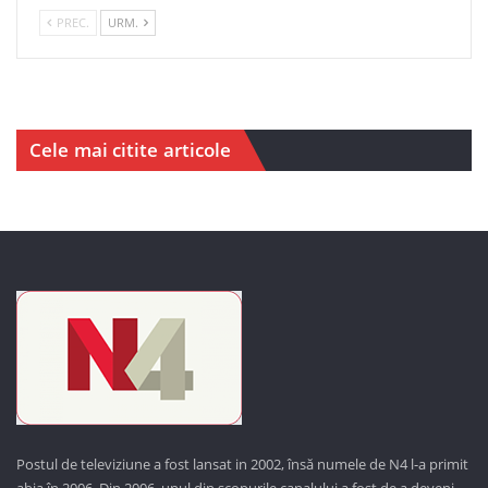
PREC.
URM.
Cele mai citite articole
Postul de televiziune a fost lansat in 2002, însă numele de N4 l-a primit
abia în 2006. Din 2006, unul din scopurile canalului a fost de a deveni