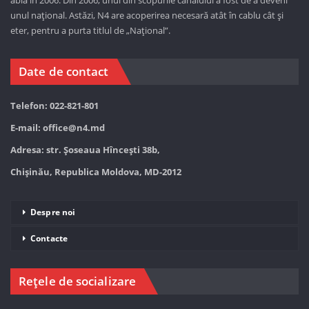
unul național. Astăzi,
N4 are acoperirea necesară atât în cablu cât și
eter, pentru a purta titlul de „Național”.
Date de contact
Telefon: 022-821-801
E-mail:
office@n4.md
Adresa: str. Șoseaua Hînceşti 38b,
Chișinău, Republica Moldova, MD-2012
Despre noi
Contacte
Rețele de socializare