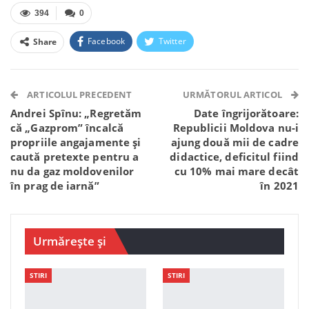
394
0
Facebook
Twitter
Share
Facebook Messenger
OK.ru
VK
Telegram
WhatsApp
Viber
ARTICOLUL PRECEDENT
URMĂTORUL ARTICOL
Andrei Spînu: „Regretăm
Date îngrijorătoare:
că „Gazprom” încalcă
Republicii Moldova nu-i
propriile angajamente și
ajung două mii de cadre
caută pretexte pentru a
didactice, deficitul fiind
nu da gaz moldovenilor
cu 10% mai mare decât
în prag de iarnă”
în 2021
Urmărește și
STIRI
STIRI