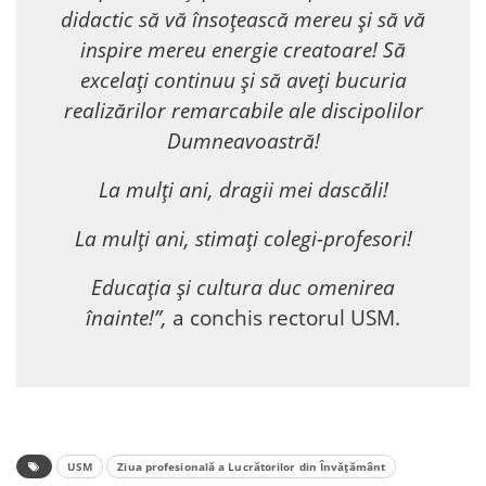
didactic să vă însoțească mereu și să vă
inspire mereu energie creatoare! Să
excelați continuu și să aveți bucuria
realizărilor remarcabile ale discipolilor
Dumneavoastră!
La mulți ani, dragii mei dascăli!
La mulți ani, stimați colegi-profesori!
Educația și cultura duc omenirea
înainte!”,
a conchis rectorul USM.
USM
Ziua profesională a Lucrătorilor din Învățământ