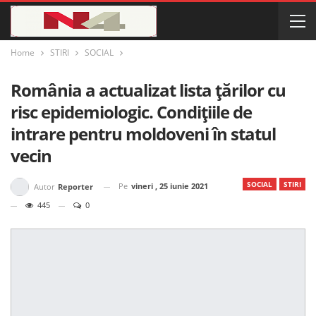
Home
STIRI
SOCIAL
România a actualizat lista țărilor cu
risc epidemiologic. Condițiile de
intrare pentru moldoveni în statul
vecin
SOCIAL
STIRI
Pe
vineri , 25 iunie 2021
Autor
Reporter
445
0