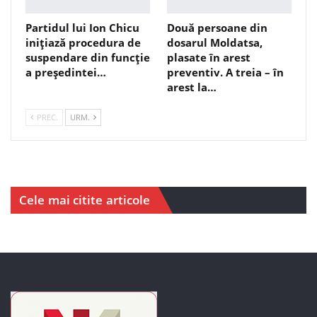
Partidul lui Ion Chicu
Două persoane din
inițiază procedura de
dosarul Moldatsa,
suspendare din funcție
plasate în arest
a președintei…
preventiv. A treia – în
arest la…
PREC.
URM.
Cele mai citite articole