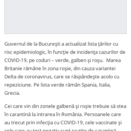
Guvernul de la București a actualizat lista țărilor cu
risc epidemiologic, în funcție de incidența cazurilor de
COVID-19, pe coduri – verde, galben și roșu. Marea
Britanie rămâne în zona roșie, din cauza variantei
Delta de coronavirus, care se răspândește acolo cu
repeziciune. Pe lista verde rămân Spania, Italia,
Grecia.
Cei care vin din zonele galbenă și roșie trebuie să stea
în carantină la intrarea în România.
Persoanele care
au trecut prin infecția cu COVID-19, cele vaccinate și
cele care au test negativ sunt scutite de carantină
.