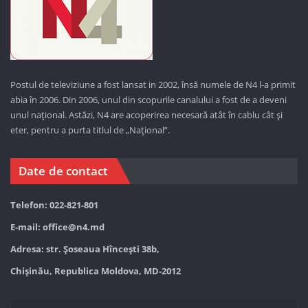
Postul de televiziune a fost lansat in 2002, însă numele de N4 l-a primit
abia în 2006. Din 2006, unul din scopurile canalului a fost de a deveni
unul național. Astăzi,
N4 are acoperirea necesară atât în cablu cât și
eter, pentru a purta titlul de „Național”.
Date de contact
Telefon: 022-821-801
E-mail:
office@n4.md
Adresa: str. Șoseaua Hînceşti 38b,
Chișinău, Republica Moldova, MD-2012