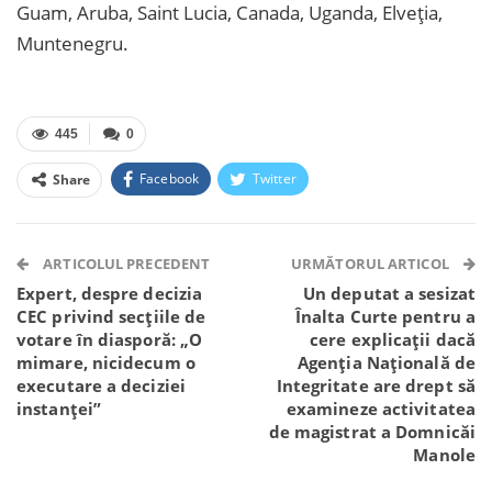
Guam, Aruba, Saint Lucia, Canada, Uganda, Elveția,
Muntenegru.
445
0
Facebook
Twitter
Share
Facebook Messenger
OK.ru
VK
Telegram
WhatsApp
Viber
ARTICOLUL PRECEDENT
URMĂTORUL ARTICOL
Expert, despre decizia
Un deputat a sesizat
CEC privind secțiile de
Înalta Curte pentru a
votare în diasporă: „O
cere explicații dacă
mimare, nicidecum o
Agenția Națională de
executare a deciziei
Integritate are drept să
instanței”
examineze activitatea
de magistrat a Domnicăi
Manole