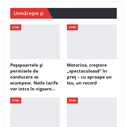
Urmărește și
STIRI
STIRI
Pașapoartele și
Motorina, creștere
permisele de
„spectaculoasă” în
conducere se
preț – cu aproape un
scumpesc. Noile tarife
leu, un record
vor intra în vigoare…
STIRI
STIRI