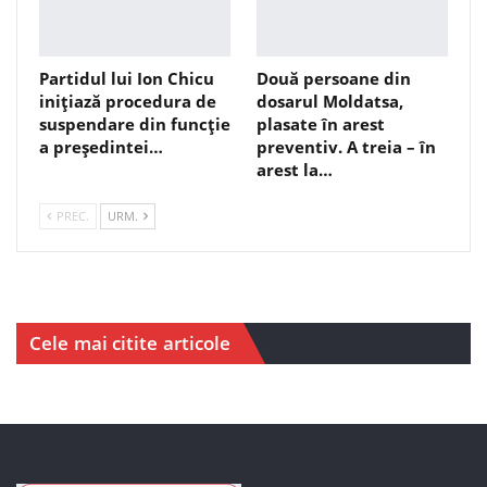
Partidul lui Ion Chicu
Două persoane din
inițiază procedura de
dosarul Moldatsa,
suspendare din funcție
plasate în arest
a președintei…
preventiv. A treia – în
arest la…
PREC.
URM.
Cele mai citite articole