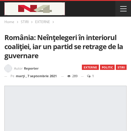
Home
STIRI
EXTERNE
România: Neînțelegeri în interiorul
coaliției, iar un partid se retrage de la
guvernare
EXTERNE
POLITIC
STIRI
Autor
Reporter
Pe
marți , 7 septembrie 2021
289
1