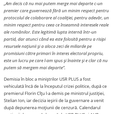
„Am decis că nu mai putem merge mai departe c-un
premier care guvernează fără un minim respect pentru
protocolul de colaborare al coaliției, pentru adevăr, un
minim respect pentru ceea ce înseamnă interesele reale
ale românilor. Este legitimă lupta internă într-un
partid, dar atunci când ea este folosită pentru a risipi
resursele națiunii și a aloca zeci de miliarde pe
promisiuni către primari în interes electoral propriu,
este un lucru pe care l-am spus și înainte și e clar că nu
putem să mergem mai departe”.
Demisia în bloc a miniștrilor USR PLUS a fost
vehiculată încă de la începutul crizei politice, după ce
premierul Florin Cîțu l-a demis pe ministrul justiției,
Stelian Ion, iar decizia ieșirii de la guvernare a venit
după depunerea moțiunii de cenzură. Calendarul