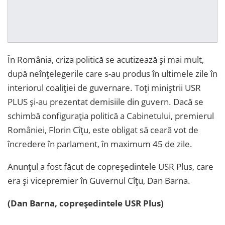
În România, criza politică se acutizează și mai mult,
după neînțelegerile care s-au produs în ultimele zile în
interiorul coaliției de guvernare. Toți miniștrii USR
PLUS și-au prezentat demisiile din guvern. Dacă se
schimbă configurația politică a Cabinetului, premierul
României, Florin Cîțu, este obligat să ceară vot de
încredere în parlament, în maximum 45 de zile.
Anunțul a fost făcut de copreședintele USR Plus, care
era și vicepremier în Guvernul Cîțu, Dan Barna.
(Dan Barna, copreședintele USR Plus)