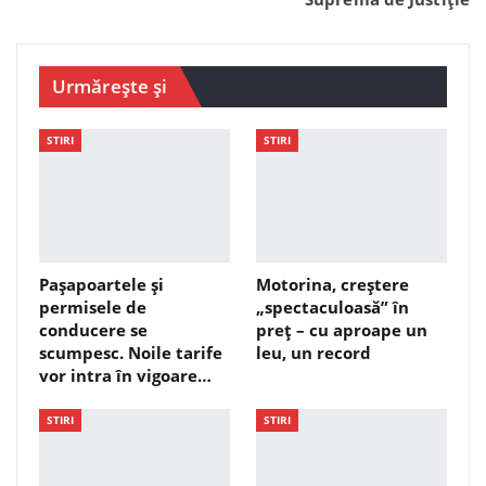
Urmărește și
STIRI
STIRI
Pașapoartele și
Motorina, creștere
permisele de
„spectaculoasă” în
conducere se
preț – cu aproape un
scumpesc. Noile tarife
leu, un record
vor intra în vigoare…
STIRI
STIRI