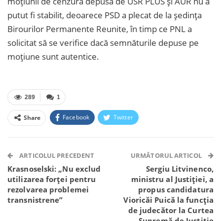
moțiunii de cenzură depusă de USR PLUS și AUR nu a
putut fi stabilit, deoarece PSD a plecat de la ședința
Birourilor Permanente Reunite, în timp ce PNL a
solicitat să se verifice dacă semnăturile depuse pe
moțiune sunt autentice.
289
1
Facebook
Twitter
Share
Facebook Messenger
OK.ru
VK
Telegram
WhatsApp
Viber
ARTICOLUL PRECEDENT
URMĂTORUL ARTICOL
Krasnoselski: „Nu exclud
Sergiu Litvinenco,
utilizarea forței pentru
ministru al Justiției, a
rezolvarea problemei
propus candidatura
transnistrene”
Vioricăi Puică la funcția
de judecător la Curtea
Supremă de Justiție