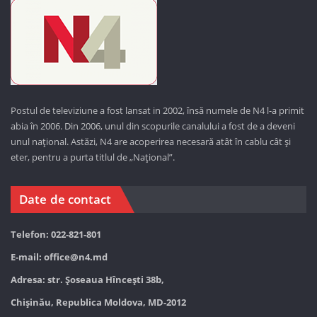
Postul de televiziune a fost lansat in 2002, însă numele de N4 l-a primit
abia în 2006. Din 2006, unul din scopurile canalului a fost de a deveni
unul național. Astăzi,
N4 are acoperirea necesară atât în cablu cât și
eter, pentru a purta titlul de „Național”.
Date de contact
Telefon: 022-821-801
E-mail:
office@n4.md
Adresa: str. Șoseaua Hînceşti 38b,
Chișinău, Republica Moldova, MD-2012