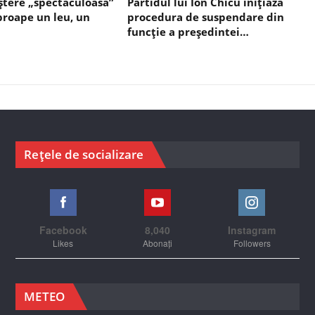
ștere „spectaculoasă”
Partidul lui Ion Chicu inițiază
aproape un leu, un
procedura de suspendare din
funcție a președintei…
Rețele de socializare
Facebook
8,040
Instagram
Likes
Abonați
Followers
METEO