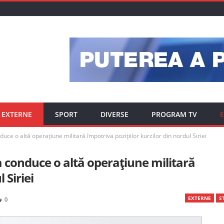
EXTERNE
SPORT
DIVERSE
PROGRAM TV
E
uce o altă operațiune militară împotriva pozițiilor kurzilor din nordul Siriei
a conduce o altă operațiune militară
 Siriei
EXTERNE
ST
0