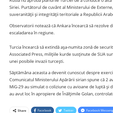
Rusia nu aprobă planurile Turciei de a conduce o altă 
Siriei. Purtătorul de cuvânt al Ministerului de Externe
suveranității și integrității teritoriale a Republicii Arab
Observatorii notează că Ankara încearcă să rezolve 
escaladarea în regiune.
Turcia încearcă să extindă așa-numita zonă de securita
Associated Press, milițiile kurde susținute de SUA s
unei posibile invazii turcești.
Săptămâna aceasta a devenit cunoscut despre exerciț
Comunicatul Ministerului Apărării sirian spune că 2 av
MiG-29 au simulat o coliziune cu avioane de luptă și 
au avut loc în apropiere de Înălțimile Golan, controlate
Facebook
Twitter
Facebook Messen
Share