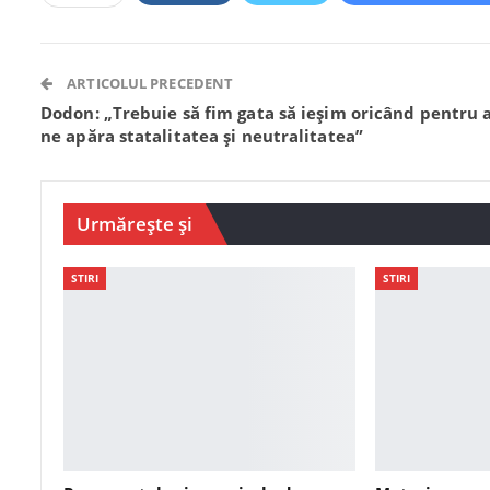
ARTICOLUL PRECEDENT
Dodon: „Trebuie să fim gata să ieșim oricând pentru 
ne apăra statalitatea și neutralitatea”
Urmărește și
STIRI
STIRI