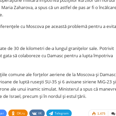
operațiune militară împotriva pozițiilor kurzilor din nordul
, Maria Zaharova, a spus că un astfel de pas ar fi o încălcar
e.
diferențele cu Moscova pe această problemă pentru a evit
te de 30 de kilometri de-a lungul granițelor sale. Potrivit
unt gata să colaboreze cu Damasc pentru a lupta împotriva
iile comune ale forțelor aeriene de la Moscova și Damasc
ioane de luptă rusești SU-35 și 6 avioane siriene MiG-23 și
drone ale unui inamic simulat. Ministerul a spus că manevr
 de Israel, precum și în nordul și estul țării.
ger
OK.ru
VK
Telegram
1.475