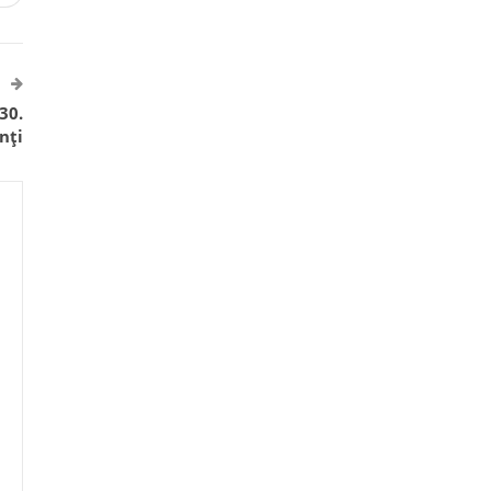
30.
nți