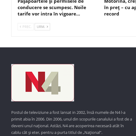
Pașapoartele și permisele de
Motorina, cre
conducere se scumpesc. Noile
în preț – cu 
tarife vor intra în vigoare…
record
PREC.
URM.
Postul de televiziune a fost lansat in 2002, însă numele de N4 l-a
primit abia în 2006. Din 2006, unul din scopurile canalului a fost de a
deveni unul național. Astăzi,
N4 are acoperirea necesară atât în
cablu cât și eter, pentru a purta titlul de „Național”.