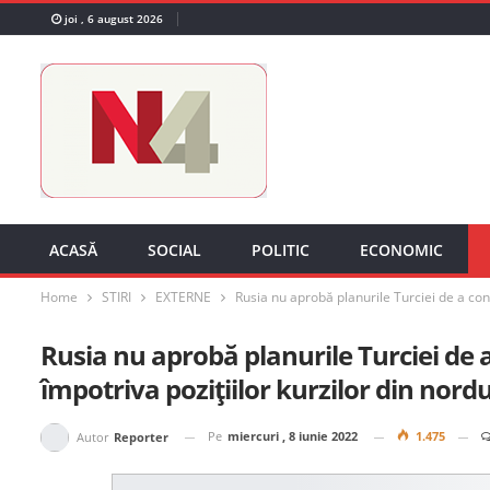
joi , 6 august 2026
ACASĂ
SOCIAL
POLITIC
ECONOMIC
Home
STIRI
EXTERNE
Rusia nu aprobă planurile Turciei de a cond
Rusia nu aprobă planurile Turciei de 
împotriva pozițiilor kurzilor din nordul
Pe
miercuri , 8 iunie 2022
1.475
Autor
Reporter