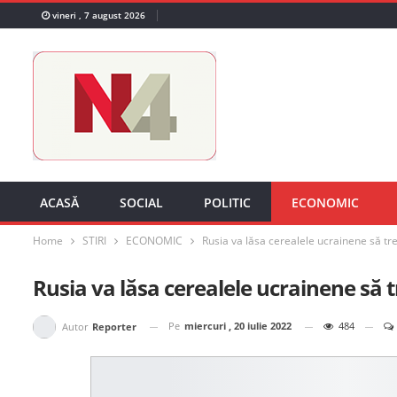
vineri , 7 august 2026
ACASĂ
SOCIAL
POLITIC
ECONOMIC
Home
STIRI
ECONOMIC
Rusia va lăsa cerealele ucrainene să tre
Rusia va lăsa cerealele ucrainene să t
Pe
miercuri , 20 iulie 2022
484
Autor
Reporter