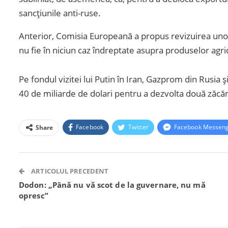
sancțiunile anti-ruse.
Anterior, Comisia Europeană a propus revizuirea unora
nu fie în niciun caz îndreptate asupra produselor agri
Pe fondul vizitei lui Putin în Iran, Gazprom din Rusia
40 de miliarde de dolari pentru a dezvolta două zăcă
Facebook
Twitter
Facebook Messen
Share
ARTICOLUL PRECEDENT
Dodon: „Până nu vă scot de la guvernare, nu mă
opresc”