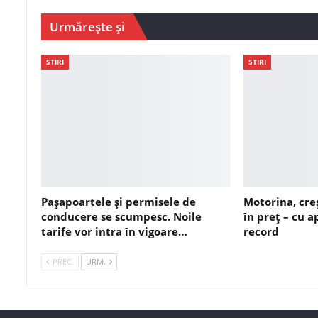
Urmărește și
STIRI
STIRI
Pașapoartele și permisele de
Motorina, cre
conducere se scumpesc. Noile
în preț – cu 
tarife vor intra în vigoare…
record
PREC.
URM.