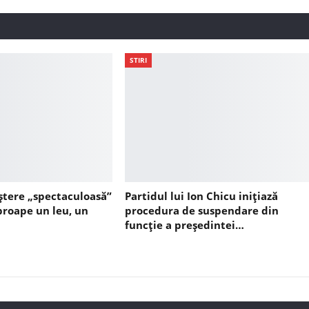
STIRI
ștere „spectaculoasă”
Partidul lui Ion Chicu inițiază
aproape un leu, un
procedura de suspendare din
funcție a președintei…