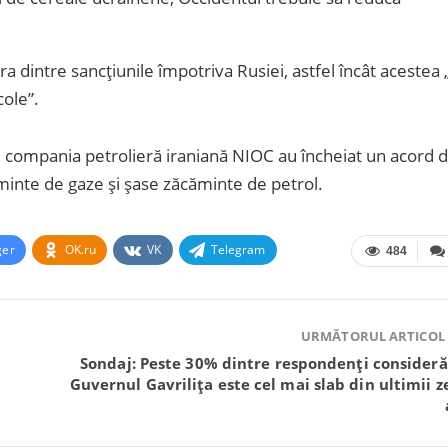
 dintre sancțiunile împotriva Rusiei, astfel încât acestea 
cole”.
 și compania petrolieră iraniană NIOC au încheiat un acord 
minte de gaze și șase zăcăminte de petrol.
ger
OK.ru
VK
Telegram
484
URMĂTORUL ARTICOL
Sondaj: Peste 30% dintre respondenți consideră
Guvernul Gavrilița este cel mai slab din ultimii z