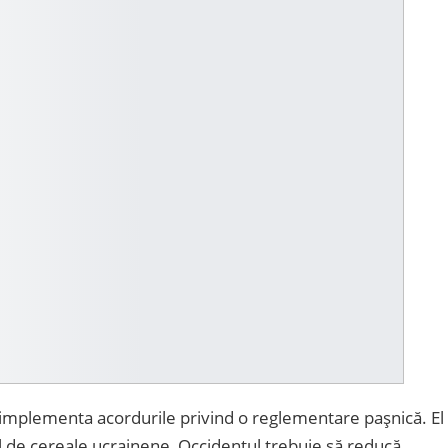
a implementa acordurile privind o reglementare pașnică. El
l de cereale ucrainene, Occidentul trebuie să reducă