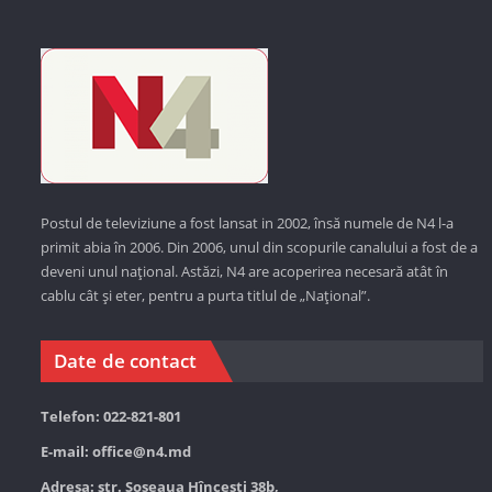
Postul de televiziune a fost lansat in 2002, însă numele de N4 l-a
primit abia în 2006. Din 2006, unul din scopurile canalului a fost de a
deveni unul național. Astăzi,
N4 are acoperirea necesară atât în
cablu cât și eter, pentru a purta titlul de „Național”.
Date de contact
Telefon: 022-821-801
E-mail:
office@n4.md
Adresa: str. Șoseaua Hînceşti 38b,