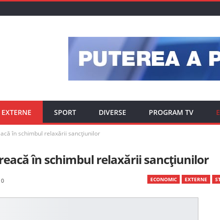
EXTERNE
SPORT
DIVERSE
PROGRAM TV
E
acă în schimbul relaxării sancțiunilor
reacă în schimbul relaxării sancțiunilor
ECONOMIC
EXTERNE
ST
0