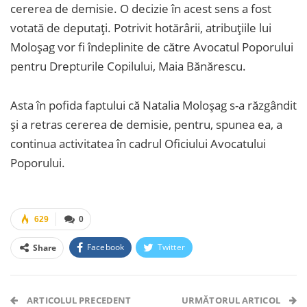
cererea de demisie. O decizie în acest sens a fost
votată de deputați. Potrivit hotărârii, atribuțiile lui
Moloșag vor fi îndeplinite de către Avocatul Poporului
pentru Drepturile Copilului, Maia Bănărescu.
Asta în pofida faptului că Natalia Moloșag s-a răzgândit
și a retras cererea de demisie, pentru, spunea ea, a
continua activitatea în cadrul Oficiului Avocatului
Poporului.
629
0
Facebook
Twitter
Share
Facebook Messenger
OK.ru
VK
Telegram
WhatsApp
Viber
ARTICOLUL PRECEDENT
URMĂTORUL ARTICOL