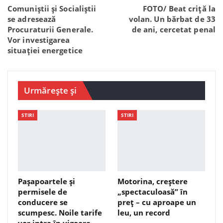
Comuniștii și Socialiștii
FOTO/ Beat criță la
se adresează
volan. Un bărbat de 33
Procuraturii Generale.
de ani, cercetat penal
Vor investigarea
situației energetice
Urmărește și
STIRI
STIRI
Pașapoartele și
Motorina, creștere
permisele de
„spectaculoasă” în
conducere se
preț – cu aproape un
scumpesc. Noile tarife
leu, un record
vor intra în vigoare…