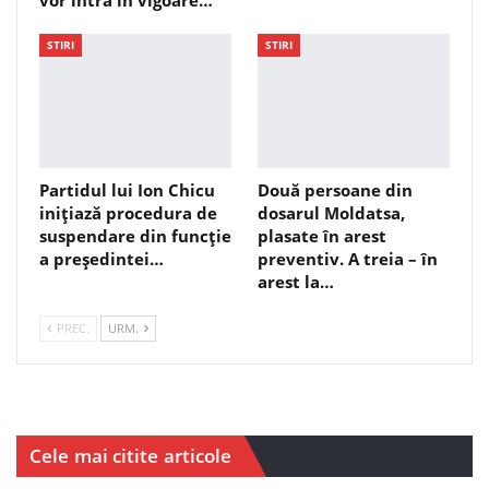
STIRI
STIRI
Partidul lui Ion Chicu
Două persoane din
inițiază procedura de
dosarul Moldatsa,
suspendare din funcție
plasate în arest
a președintei…
preventiv. A treia – în
arest la…
PREC.
URM.
Cele mai citite articole