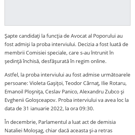
Șapte candidați la funcția de Avocat al Poporului au
fost admiși la proba interviului. Decizia a fost luată de
membrii Comisiei speciale, care s-au întrunit în
ședință închisă, desfășurată în regim online.
Astfel, la proba interviului au fost admise următoarele
persoane: Violeta Gașițoi, Teodor Cârnaț, Ilie Rotaru,
Emanoil Ploșnița, Ceslav Panico, Alexandru Zubco și
Evghenii Goloșceapov. Proba interviului va avea loc la
data de 31 ianuarie 2022, la ora 09:30.
În decembrie, Parlamentul a luat act de demisia
Nataliei Moloșag, chiar dacă aceasta și-a retras