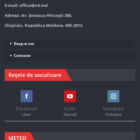
E-mail:
office@n4.md
Adresa: str. Șoseaua Hînceşti 38b,
Chișinău, Republica Moldova, MD-2012
Despre noi
Contacte
Rețele de socializare
Facebook
8,050
Instagram
Likes
Abonați
Followers
METEO