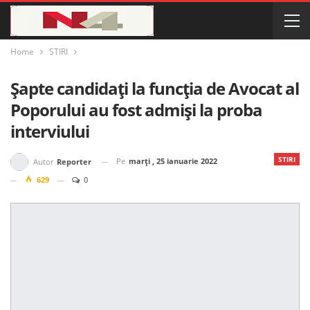
Home
STIRI
Șapte candidați la funcția de Avocat al
Poporului au fost admiși la proba
interviului
STIRI
Pe
marți , 25 ianuarie 2022
Autor
Reporter
629
0