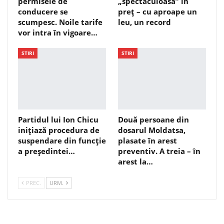
permisele de
„spectaculoasă” în
conducere se
preț – cu aproape un
scumpesc. Noile tarife
leu, un record
vor intra în vigoare…
STIRI
STIRI
Partidul lui Ion Chicu
Două persoane din
inițiază procedura de
dosarul Moldatsa,
suspendare din funcție
plasate în arest
a președintei…
preventiv. A treia – în
arest la…
PREC.
URM.