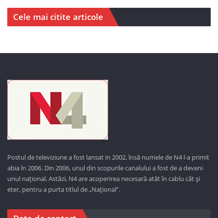
Cele mai citite articole
Postul de televiziune a fost lansat in 2002, însă numele de N4 l-a primit
abia în 2006. Din 2006, unul din scopurile canalului a fost de a deveni
unul național. Astăzi,
N4 are acoperirea necesară atât în cablu cât și
eter, pentru a purta titlul de „Național”.