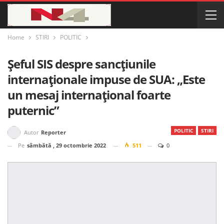
Home
STIRI
POLITIC
Șeful SIS despre sancțiunile
internaționale impuse de SUA: „Este
un mesaj internațional foarte
puternic”
POLITIC
STIRI
Autor
Reporter
Pe
sâmbătă , 29 octombrie 2022
511
0