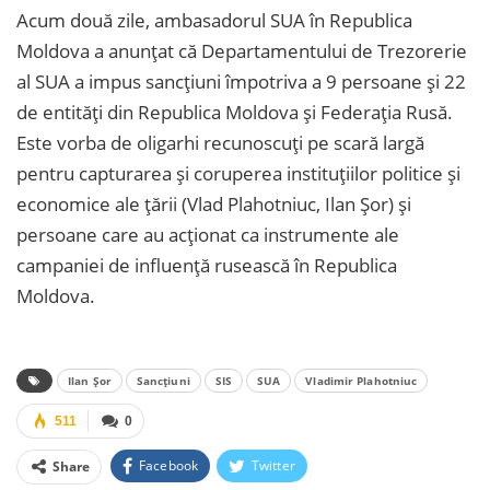
Acum două zile, ambasadorul SUA în Republica
Moldova a anunțat că Departamentului de Trezorerie
al SUA a impus sancțiuni împotriva a 9 persoane și 22
de entități din Republica Moldova și Federația Rusă.
Este vorba de oligarhi recunoscuți pe scară largă
pentru capturarea și coruperea instituțiilor politice și
economice ale țării (Vlad Plahotniuc, Ilan Șor) și
persoane care au acționat ca instrumente ale
campaniei de influență rusească în Republica
Moldova.
Ilan Șor
Sancțiuni
SIS
SUA
Vladimir Plahotniuc
511
0
Facebook
Twitter
Share