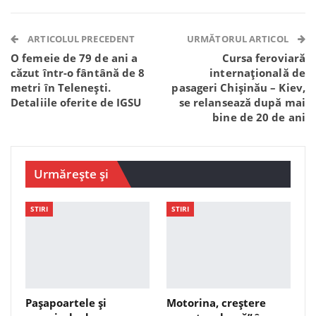
Facebook Messenger
OK.ru
VK
Telegram
WhatsApp
Viber
ARTICOLUL PRECEDENT
URMĂTORUL ARTICOL
O femeie de 79 de ani a
Cursa feroviară
căzut într-o fântână de 8
internațională de
metri în Telenești.
pasageri Chișinău – Kiev,
Detaliile oferite de IGSU
se relansează după mai
bine de 20 de ani
Urmărește și
STIRI
STIRI
Pașapoartele și
Motorina, creștere