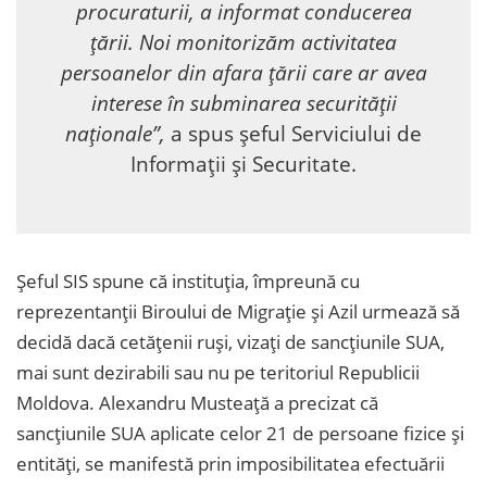
procuraturii, a informat conducerea
țării. Noi monitorizăm activitatea
persoanelor din afara țării care ar avea
interese în subminarea securității
naționale”,
a spus șeful Serviciului de
Informații și Securitate.
Șeful SIS spune că instituția, împreună cu
reprezentanții Biroului de Migrație și Azil urmează să
decidă dacă cetățenii ruși, vizați de sancțiunile SUA,
mai sunt dezirabili sau nu pe teritoriul Republicii
Moldova. Alexandru Musteață a precizat că
sancțiunile SUA aplicate celor 21 de persoane fizice și
entități, se manifestă prin imposibilitatea efectuării