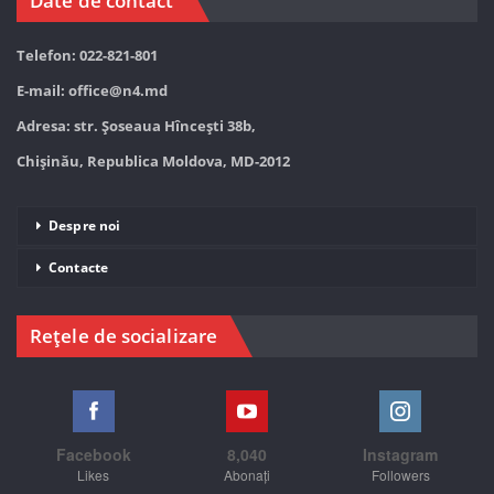
Date de contact
Telefon: 022-821-801
E-mail:
office@n4.md
Adresa: str. Șoseaua Hînceşti 38b,
Chișinău, Republica Moldova, MD-2012
Despre noi
Contacte
Rețele de socializare
Facebook
8,040
Instagram
Likes
Abonați
Followers