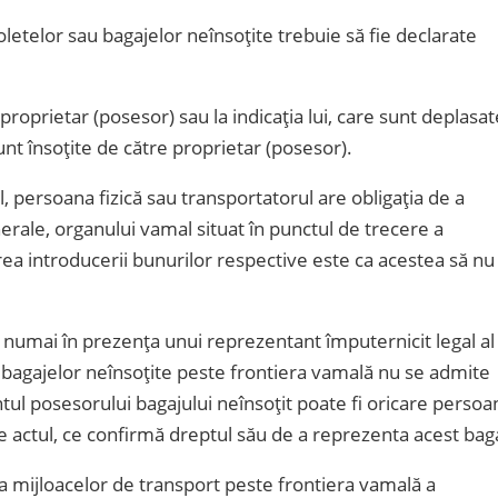
oletelor sau bagajelor neînsoțite trebuie să fie declarate
roprietar (posesor) sau la indicația lui, care sunt deplasat
nt însoțite de către proprietar (posesor).
, persoana fizică sau transportatorul are obligația de a
nerale, organului vamal situat în punctul de trecere a
rea introducerii bunurilor respective este ca acestea să nu 
 numai în prezența unui reprezentant împuternicit legal al
u bagajelor neînsoțite peste frontiera vamală nu se admite
tul posesorului bagajului neînsoțit poate fi oricare persoa
de actul, ce confirmă dreptul său de a reprezenta acest bag
 mijloacelor de transport peste frontiera vamală a