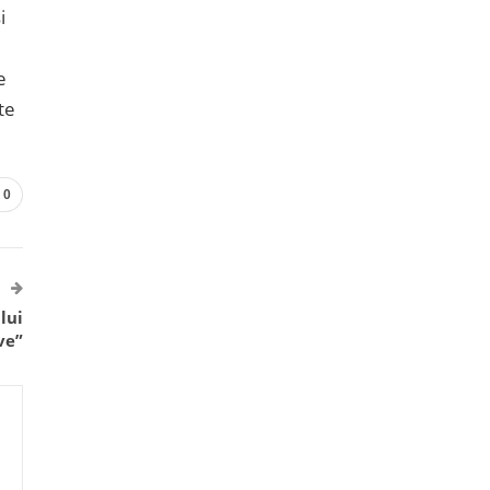
i
e
te
0
lui
ve”