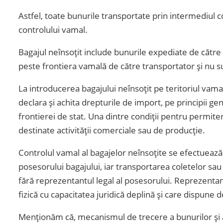
Astfel, toate bunurile transportate prin intermediul c
controlului vamal.
Bagajul neînsoțit include bunurile expediate de către p
peste frontiera vamală de către transportator și nu su
La introducerea bagajului neînsoțit pe teritoriul vamal
declara și achita drepturile de import, pe principii ge
frontierei de stat. Una dintre condiții pentru permite
destinate activității comerciale sau de producție.
Controlul vamal al bagajelor neînsoțite se efectuează
posesorului bagajului, iar transportarea coletelor sa
fără reprezentantul legal al posesorului. Reprezentan
fizică cu capacitatea juridică deplină și care dispune 
Menționăm că, mecanismul de trecere a bunurilor și a