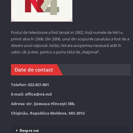
Postul de televiziune a fost lansat in 2002, însă numele de N4 l-a
primit abia în 2006. Din 2006, unul din scopurile canalului a fost de a
deveni unul național. Astăzi,
N4 are acoperirea necesară atât în
cablu cât și eter, pentru a purta titlul de „Național”.
Date de contact
Telefon: 022-821-801
E-mail:
office@n4.md
Adresa: str. Șoseaua Hînceşti 38b,
Chișinău, Republica Moldova, MD-2012
Despre noi