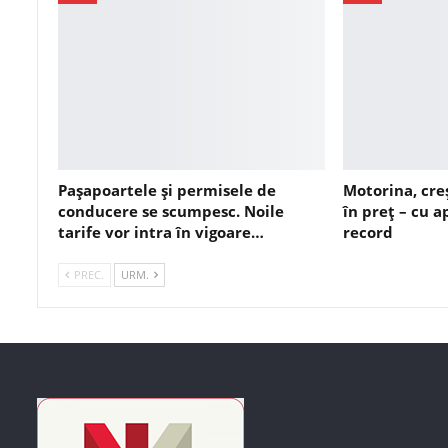
Pașapoartele și permisele de
Motorina, cre
conducere se scumpesc. Noile
în preț – cu 
tarife vor intra în vigoare…
record
PREC.
URM.