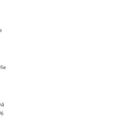
e
fie
nă
aj.