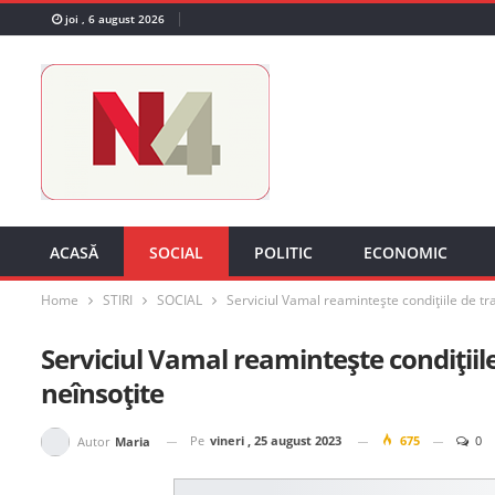
joi , 6 august 2026
ACASĂ
SOCIAL
POLITIC
ECONOMIC
Home
STIRI
SOCIAL
Serviciul Vamal reamintește condițiile de tr
Serviciul Vamal reamintește condițiile
neînsoțite
Pe
vineri , 25 august 2023
675
0
Autor
Maria