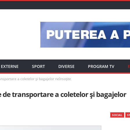
EXTERNE
SPORT
DIVERSE
PROGRAM TV
E
ansportare a coletelor și bagajelor neînsoțite
 de transportare a coletelor și bagajelor
SOCIAL
ST