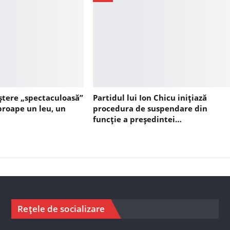
ștere „spectaculoasă”
Partidul lui Ion Chicu inițiază
aproape un leu, un
procedura de suspendare din
funcție a președintei…
Rețele de socializare