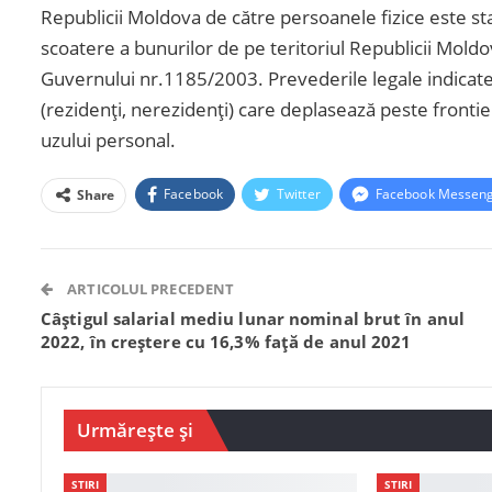
Republicii Moldova de către persoanele fizice este st
scoatere a bunurilor de pe teritoriul Republicii Mold
Guvernului nr.1185/2003. Prevederile legale indicate
(rezidenți, nerezidenți) care deplasează peste fronti
uzului personal.
Facebook
Twitter
Facebook Messen
Share
ARTICOLUL PRECEDENT
Câștigul salarial mediu lunar nominal brut în anul
2022, în creștere cu 16,3% față de anul 2021
Urmărește și
STIRI
STIRI