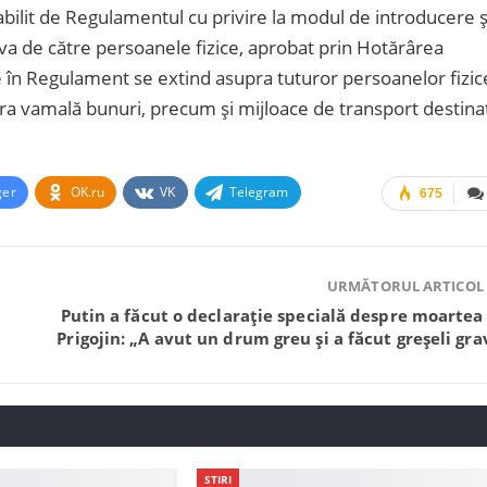
abilit de Regulamentul cu privire la modul de introducere ș
ova de către persoanele fizice, aprobat prin Hotărârea
 în Regulament se extind asupra tuturor persoanelor fizic
era vamală bunuri, precum și mijloace de transport destina
ger
OK.ru
VK
Telegram
675
URMĂTORUL ARTICOL
Putin a făcut o declarație specială despre moartea 
Prigojin: „A avut un drum greu și a făcut greșeli gra
STIRI